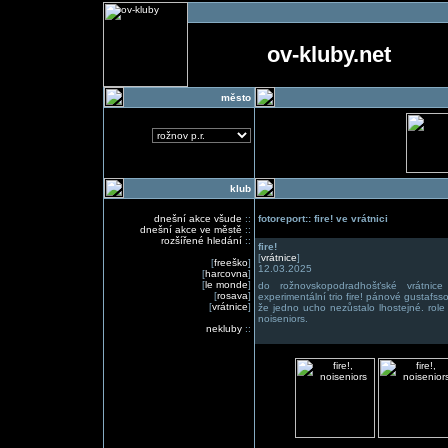
ov-kluby.net
město
klub
dnešní akce všude
::
fotoreport:: fire! ve vrátnici
dnešní akce ve městě
::
rozšířené hledání
::
fire!
[
vrátnice
]
[
freeško
]
12.03.2025
[
harcovna
]
[
le monde
]
do rožnovskopodradhošťské vrátnic
[
rosava
]
experimentální trio fire! pánové gustafsson
[
vrátnice
]
že jedno ucho nezůstalo lhostejné. rol
noiseniors.
nekluby
::