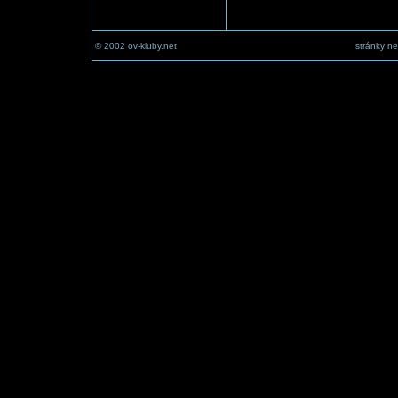
© 2002 ov-kluby.net
stránky ne