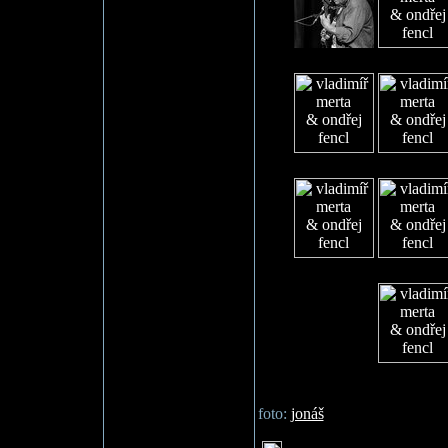
foto:
jonáš