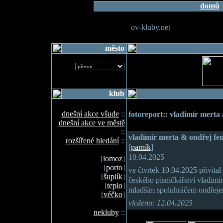
domů
ov-kluby.net
město
klub
dnešní akce všude
::
fotoreport:: vladimír merta 
dnešní akce ve městě
::
vladimír merta & ondřej fen
rozšířené hledání
::
[
parník
]
10.04.2025
[
lomoz
]
[
porto
]
ve čtvrtek 10.04.2025 přivítal
[
šuplík
]
českého písničkářství vladimír
[
teplo
]
mladším spoluhráčem ondřejem
[
véčko
]
vloženo: 12.04.2025
nekluby
::