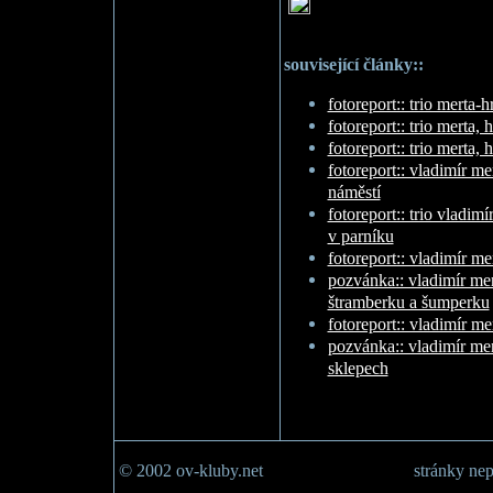
související články::
fotoreport:: trio merta-
fotoreport:: trio merta,
fotoreport:: trio merta,
fotoreport:: vladimír m
náměstí
fotoreport:: trio vladimí
v parníku
fotoreport:: vladimír m
pozvánka:: vladimír me
štramberku a šumperku
fotoreport:: vladimír me
pozvánka:: vladimír me
sklepech
© 2002 ov-kluby.net
stránky nep