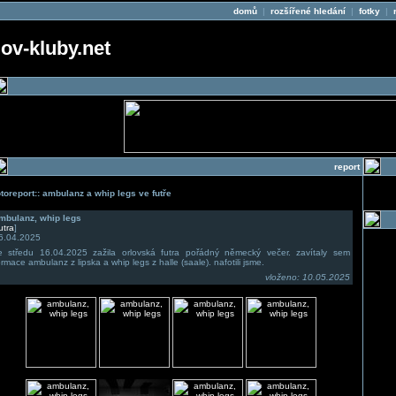
domů
|
rozšířené hledání
|
fotky
|
v-kluby.net
report
otoreport:: ambulanz a whip legs ve futře
mbulanz, whip legs
utra
]
6.04.2025
e středu 16.04.2025 zažila orlovská futra pořádný německý večer. zavítaly sem
ormace ambulanz z lipska a whip legs z halle (saale). nafotili jsme.
vloženo: 10.05.2025