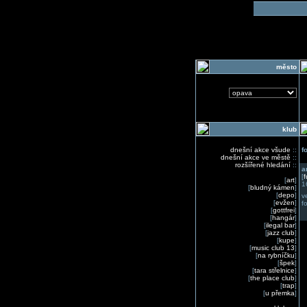
o
město
klub
dnešní akce všude
::
f
dnešní akce ve městě
::
rozšířené hledání
::
a
[
f
[
art
]
1
[
bludný kámen
]
[
depo
]
v
[
evžen
]
f
[
gottfrei
]
[
hangár
]
[
ilegal bar
]
[
jazz club
]
[
kupe
]
[
music club 13
]
[
na rybníčku
]
[
špek
]
[
tara střelnice
]
[
the place club
]
[
trap
]
[
u přemka
]