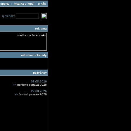
reporty
|
muzika v mp3
|
o nás
q.hledat::
reklama
informační kanály
pozvánky
08.08.2026
>>
periferie ostrava 2026
29.08.2026
>>
festival paseka 2026