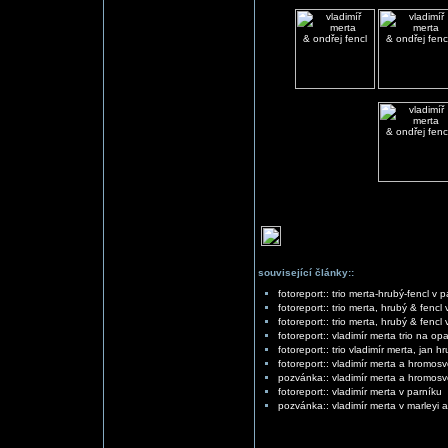
související články::
fotoreport:: trio merta-hrubý-fencl v 
fotoreport:: trio merta, hrubý & fencl
fotoreport:: trio merta, hrubý & fencl
fotoreport:: vladimír merta trio na 
fotoreport:: trio vladimír merta, jan h
fotoreport:: vladimír merta a hromos
pozvánka:: vladimír merta a hromosv
fotoreport:: vladimír merta v parníku
pozvánka:: vladimír merta v marleyi