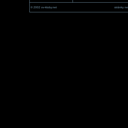
© 2002 ov-kluby.net
stránky ne