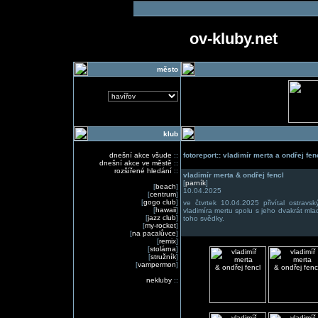
ov-kluby.net
město
klub
dnešní akce všude
::
fotoreport:: vladimír merta a ondřej fen
dnešní akce ve městě
::
rozšířené hledání
::
vladimír merta & ondřej fencl
[
parník
]
[
beach
]
10.04.2025
[
centrum
]
[
gogo club
]
ve čtvrtek 10.04.2025 přivítal ostravs
[
hawaii
]
vladimíra mertu spolu s jeho dvakrát ml
[
jazz club
]
toho svědky.
[
my-rocket
]
[
na pacalůvce
]
[
remix
]
[
stolárna
]
[
stružník
]
[
vampermon
]
nekluby
::