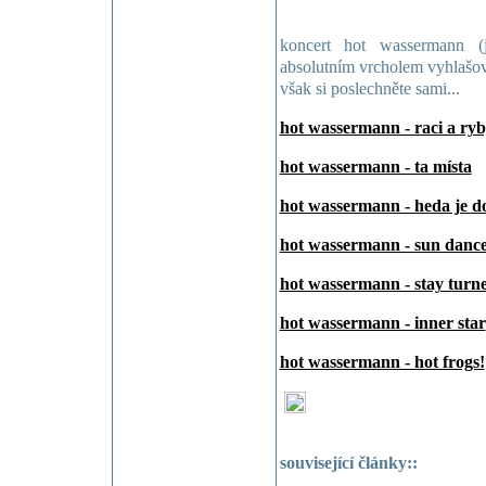
koncert hot wassermann (
absolutním vrcholem vyhlašov
však si poslechněte sami...
hot wassermann - raci a ry
hot wassermann - ta místa
hot wassermann - heda je 
hot wassermann - sun danc
hot wassermann - stay turn
hot wassermann - inner star
hot wassermann - hot frogs!
související články::