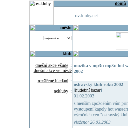
domů
ov-kluby.net
město
klub
dnešní akce všude
::
muzika v mp3:: mp3:: hot w
dnešní akce ve městě
2002
::
rozšířené hledání
::
ostravský klub roku 2002
[
hudební bazar
]
nekluby
::
01.02.2003
s menším zpožděním vám přin
vystoupení kapely hot wasser
výročních cen "ostravský klu
vloženo: 26.03.2003