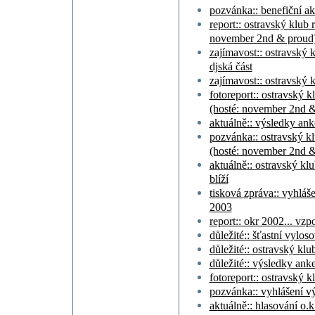
pozvánka:: benefiční a
report:: ostravský klub
november 2nd & proud
zajímavost:: ostravský 
djská část
zajímavost:: ostravský 
fotoreport:: ostravský
(hosté: november 2nd 
aktuálně:: výsledky ank
pozvánka:: ostravský 
(hosté: november 2nd 
aktuálně:: ostravský kl
blíží
tisková zpráva:: vyhláš
2003
report:: okr 2002... v
důležité:: šťastní vylos
důležité:: ostravský kl
důležité:: výsledky ank
fotoreport:: ostravský 
pozvánka:: vyhlášení výs
aktuálně:: hlasování o.k