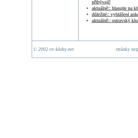
přibývají!
aktuálně:: hlasujte na k
důležité:: vyhlášení an
aktuálně:: ostravský kl
© 2002 ov-kluby.net
stránky nep