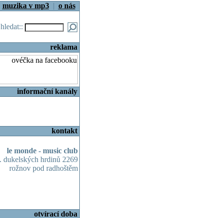
|
muzika v mp3
|
o nás
.hledat::
reklama
informační kanály
kontakt
le monde - music club
 dukelských hrdinů 2269
rožnov pod radhoštěm
otvírací doba