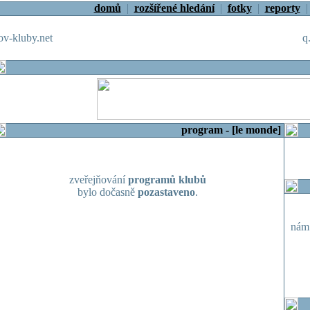
domů
|
rozšířené hledání
|
fotky
|
reporty
v-kluby.net
q
program - [le monde]
zveřejňování
programů klubů
bylo dočasně
pozastaveno
.
nám.