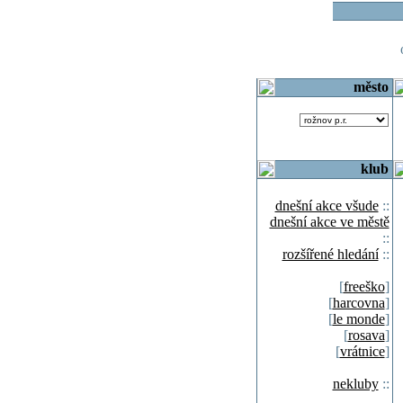
o
město
klub
dnešní akce všude
::
dnešní akce ve městě
::
rozšířené hledání
::
[
freeško
]
[
harcovna
]
[
le monde
]
[
rosava
]
[
vrátnice
]
nekluby
::