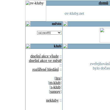
domů
ov-kluby.net
město
klub
dnešní akce všude
::
dnešní akce ve městě
zveřejňován
::
bylo doča
rozšířené hledání
::
[
lira
]
[
m-klub
]
[
s-klub
]
[
sunray
]
nekluby
::