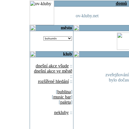
domů
ov-kluby.net
město
klub
dnešní akce všude
::
dnešní akce ve městě
zveřejňován
::
bylo doča
rozšířené hledání
::
[
bublina
]
[
music bar
]
[
paleta
]
nekluby
::