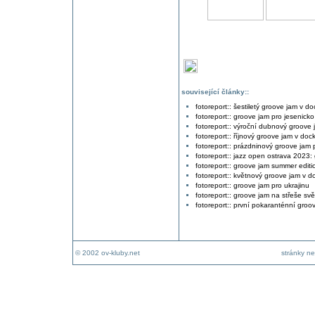
související články::
fotoreport:: šestiletý groove jam v d
fotoreport:: groove jam pro jesenicko
fotoreport:: výroční dubnový groove
fotoreport:: říjnový groove jam v doc
fotoreport:: prázdninový groove jam 
fotoreport:: jazz open ostrava 2023: 
fotoreport:: groove jam summer editi
fotoreport:: květnový groove jam v d
fotoreport:: groove jam pro ukrajinu
fotoreport:: groove jam na střeše svě
fotoreport:: první pokaranténní gro
© 2002 ov-kluby.net
stránky ne