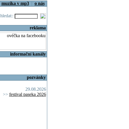
|
muzika v mp3
|
o nás
.hledat::
reklama
informační kanály
pozvánky
29.08.2026
>>
festival paseka 2026