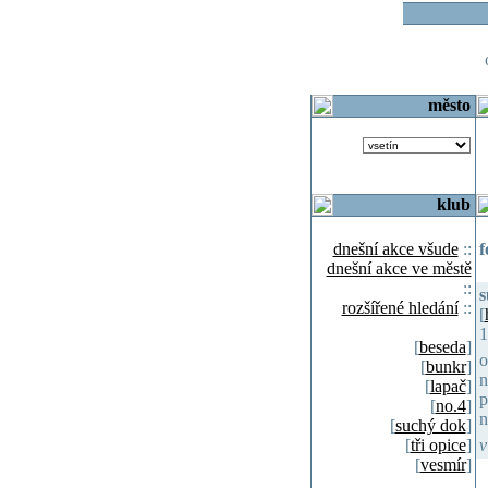
o
město
klub
dnešní akce všude
::
f
dnešní akce ve městě
::
s
rozšířené hledání
::
[
1
[
beseda
]
o
[
bunkr
]
n
[
lapač
]
p
[
no.4
]
n
[
suchý dok
]
[
tři opice
]
v
[
vesmír
]