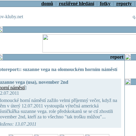
domů
|
rozšířené hledání
|
fotky
|
reporty
v-kluby.net
q
report
otoreport:: suzanne vega na olomouckém horním náměstí
uzanne vega (usa), november 2nd
horní náměstí
]
2.07.2011
lomoucké horní náměstí zažilo velmi příjemný večer, když na
ěm v úterý 12.07.2011 vystoupila výtečná americká
ísničkářka suzanne vega. role předskokanů se se ctí zhostili
ovember 2nd, kteří za to všechno "tak trošku můžou"...
loženo: 13.07.2011