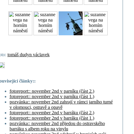
oto:
tomáš dudyn václavek
ouvisející články::
fotoreport:: november 2nd v parníku (část 2.)
fotoreport:: november 2nd v parníku (část 1.)
pozvánka:: november 2nd zahrají v rámci jarního turné
v olomouci, ostravě a opavě
fotoreport:: november 2nd v barráku (část 2.)
fotoreport:: november 2nd v barráku (část 1.)
pozvánka:: november 2nd přijedou do ostravského
barráku s albem roku na vinylu