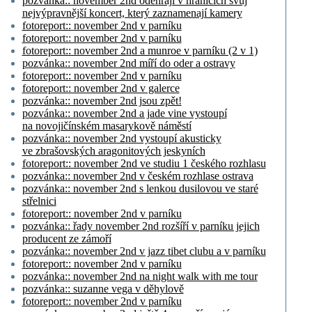
pozvánka:: november 2nd odehrají v hranicích svůj
nejvýpravnější koncert, který zaznamenají kamery
fotoreport:: november 2nd v parníku
fotoreport:: november 2nd v parníku
fotoreport:: november 2nd a munroe v parníku (2 v 1)
pozvánka:: november 2nd míří do oder a ostravy
fotoreport:: november 2nd v parníku
fotoreport:: november 2nd v galerce
pozvánka:: november 2nd jsou zpět!
pozvánka:: november 2nd a jade vine vystoupí
na novojičínském masarykově náměstí
pozvánka:: november 2nd vystoupí akusticky
ve zbrašovských aragonitových jeskyních
fotoreport:: november 2nd ve studiu 1 českého rozhlasu
pozvánka:: november 2nd v českém rozhlase ostrava
pozvánka:: november 2nd s lenkou dusilovou ve staré
střelnici
fotoreport:: november 2nd v parníku
pozvánka:: řady november 2nd rozšíří v parníku jejich
producent ze zámoří
pozvánka:: november 2nd v jazz tibet clubu a v parníku
fotoreport:: november 2nd v parníku
pozvánka:: november 2nd na night walk with me tour
pozvánka:: suzanne vega v děhylově
fotoreport:: november 2nd v parníku