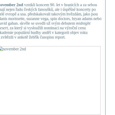
ovember 2nd
vznikli koncem 90. let v hranicích a za sebou
ají nejen řadu českých fanoušků, ale i úspěšné koncerty po
elé evropě a usa. předskakovali takovým hvězdám, jako jsou
lanis morissette, suzanne vega, spin doctors, bryan adams nebo
avid gahan. skvěle se uvedli už svým debutem
midnight
esert
, za který si vysloužili nominaci na výroční cenu
kademie populární hudby anděl v kategorii objev roku
 zvítězili v anketě žebřík časopisu report.