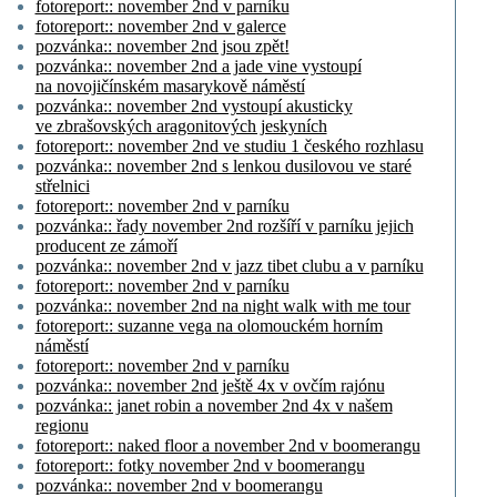
fotoreport:: november 2nd v parníku
fotoreport:: november 2nd v galerce
pozvánka:: november 2nd jsou zpět!
pozvánka:: november 2nd a jade vine vystoupí
na novojičínském masarykově náměstí
pozvánka:: november 2nd vystoupí akusticky
ve zbrašovských aragonitových jeskyních
fotoreport:: november 2nd ve studiu 1 českého rozhlasu
pozvánka:: november 2nd s lenkou dusilovou ve staré
střelnici
fotoreport:: november 2nd v parníku
pozvánka:: řady november 2nd rozšíří v parníku jejich
producent ze zámoří
pozvánka:: november 2nd v jazz tibet clubu a v parníku
fotoreport:: november 2nd v parníku
pozvánka:: november 2nd na night walk with me tour
fotoreport:: suzanne vega na olomouckém horním
náměstí
fotoreport:: november 2nd v parníku
pozvánka:: november 2nd ještě 4x v ovčím rajónu
pozvánka:: janet robin a november 2nd 4x v našem
regionu
fotoreport:: naked floor a november 2nd v boomerangu
fotoreport:: fotky november 2nd v boomerangu
pozvánka:: november 2nd v boomerangu