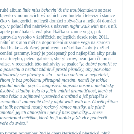
ruhé album
little miss behavin' & the troublemakers
se zase
bjevilo v nominacích výročních cen hudební televizní stanice
čko v kategoriích nejlepší domácí zpěvačka a nejlepší domácí
op. v pořadí třetí nahrávka s názvem
night walk with me
, s níž
apele pomáhala slavná písničkářka suzanne vega, pak
igurovala vysoko v žebříčcích nejlepších desek roku 2011.
inální mix alba měl na doporučení suzanne vega na starosti
chad blake – zkušený producent a několikanásobný držitel
cenění grammy, který je podepsaný pod nejlepšími alby paula
ccartneyho, petera gabriela, sheryl crow, pearl jam či toma
aitse. v recenzích této nahrávky se psalo:
"je dobré ponořit se
o poslechu a nechat zdánlivě prosté písničky, aby pozvolna
dhalovaly své půvaby a sílu... ani na vteřinu se nepodbízí,
řitom je bez problému přístupná masám. neměl by takhle
ypadat ideální pop?... langošová napsala nosné a melodicky
ůsobivé skladby. byla to jejich vnitřní dramatičnost, která si
ama řekla o zajímavě vystavěná aranžmá a jež přispěla k
ozmanitosti znamenité desky night walk with me. člověk přitom
ni tolik nevnímá nosný rockový rámec muziky, ale písně
amotné, jejich atmosféru i pevný hlas zpěvačky... snese
ezinárodní měřítka, která by jí mohla ještě více pootevřít
veře do světa."
ro tvorbu november 2nd je charakteristický plastický, plný