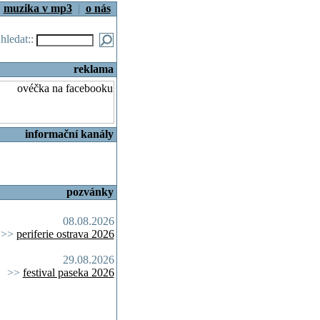
|
muzika v mp3
|
o nás
.hledat::
reklama
informační kanály
pozvánky
08.08.2026
>>
periferie ostrava 2026
29.08.2026
>>
festival paseka 2026