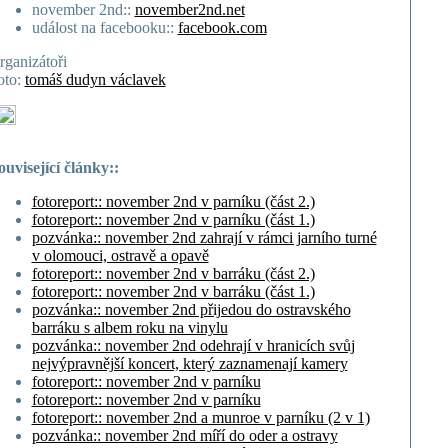
november 2nd::
november2nd.net
událost na facebooku::
facebook.com
rganizátoři
oto:
tomáš dudyn václavek
ouvisející články::
fotoreport:: november 2nd v parníku (část 2.)
fotoreport:: november 2nd v parníku (část 1.)
pozvánka:: november 2nd zahrají v rámci jarního turné
v olomouci, ostravě a opavě
fotoreport:: november 2nd v barráku (část 2.)
fotoreport:: november 2nd v barráku (část 1.)
pozvánka:: november 2nd přijedou do ostravského
barráku s albem roku na vinylu
pozvánka:: november 2nd odehrají v hranicích svůj
nejvýpravnější koncert, který zaznamenají kamery
fotoreport:: november 2nd v parníku
fotoreport:: november 2nd v parníku
fotoreport:: november 2nd a munroe v parníku (2 v 1)
pozvánka:: november 2nd míří do oder a ostravy