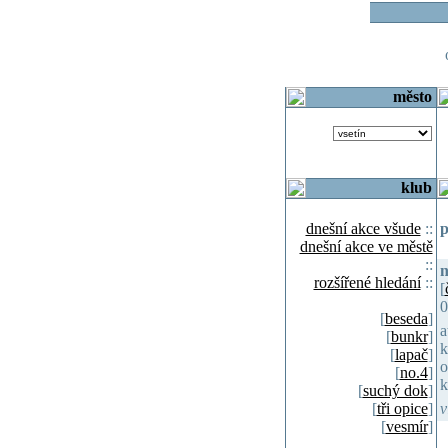
o
město
klub
dnešní akce všude
::
p
dnešní akce ve městě
::
n
rozšířené hledání
::
[
0
[
beseda
]
a
[
bunkr
]
k
[
lapač
]
o
[
no.4
]
k
[
suchý dok
]
[
tři opice
]
v
[
vesmír
]