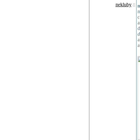
nekluby
::
n
m
c
a
d
d
a
a