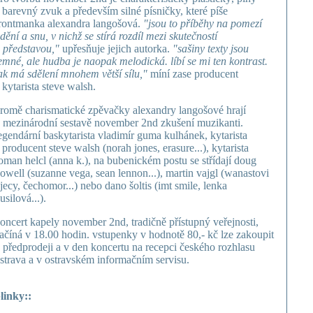
 barevný zvuk a především silné písničky, které píše
rontmanka alexandra langošová.
"jsou to příběhy na pomezí
dění a snu, v nichž se stírá rozdíl mezi skutečností
 představou,"
upřesňuje jejich autorka.
"sašiny texty jsou
emné, ale hudba je naopak melodická. líbí se mi ten kontrast.
ak má sdělení mnohem větší sílu,"
míní zase producent
 kytarista steve walsh.
romě charismatické zpěvačky alexandry langošové hrají
 mezinárodní sestavě november 2nd zkušení muzikanti.
egendární baskytarista vladimír guma kulhánek, kytarista
 producent steve walsh (norah jones, erasure...), kytarista
oman helcl (anna k.), na bubenickém postu se střídají doug
owell (suzanne vega, sean lennon...), martin vajgl (wanastovi
jecy, čechomor...) nebo dano šoltis (imt smile, lenka
usilová...).
oncert kapely november 2nd, tradičně přístupný veřejnosti,
ačíná v 18.00 hodin. vstupenky v hodnotě 80,- kč lze zakoupit
 předprodeji a v den koncertu na recepci českého rozhlasu
strava a v ostravském informačním servisu.
linky::