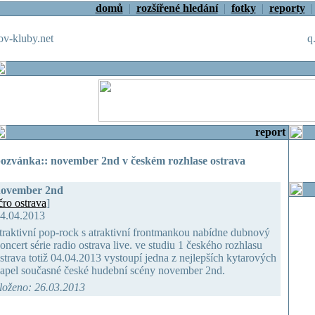
domů
|
rozšířené hledání
|
fotky
|
reporty
v-kluby.net
q
report
ozvánka:: november 2nd v českém rozhlase ostrava
ovember 2nd
čro ostrava
]
4.04.2013
traktivní pop-rock s atraktivní frontmankou nabídne dubnový
oncert série radio ostrava live. ve studiu 1 českého rozhlasu
strava totiž 04.04.2013 vystoupí jedna z nejlepších kytarových
apel současné české hudební scény november 2nd.
loženo: 26.03.2013