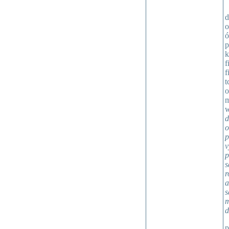
d
o
ó
p
k
f
f
t
o
m
w
d
o
p
v
p
s
r
a
s
m
d
p