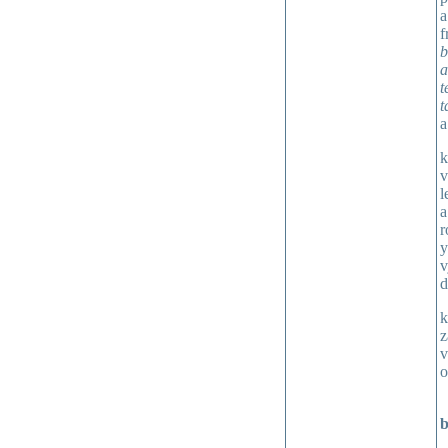
a
f
b
a
t
t
a
k
v
l
a
r
y
v
d
k
z
v
o
b