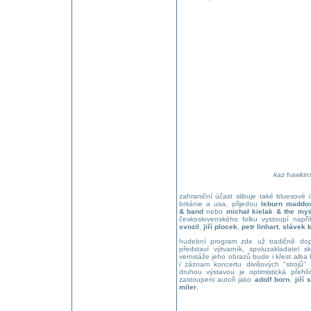
kaz hawkin
zahraniční účast slibuje také bluesové i
británie a usa, přijedou
leburn maddo
& band
nebo
michał kielak & the mys
československého folku vystoupí např
svozil
,
jiří plocek
,
petr linhart
,
slávek 
hudební program zde už tradičně dopl
představí výtvarník, spoluzakladatel s
vernisáže jeho obrazů bude i křest alba 
i záznam koncertu divišových "strojů"
druhou výstavou je optimistická přeh
zastoupeni autoři jako
adolf born
,
jiří 
miler
.