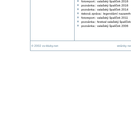
fotoreport:: valašský špalíček 2016
pozvánka:: valašský špalíček 2016
pozvánka:: valašský špalíček 2014
tisková zpráva:: legendární nazareth
fotoreport:: valašský špalíček 2011
pozvánka:: festival valašský špalíče
pozvánka:: valašský špalíček 2006
© 2002 ov-kluby.net
stránky ne