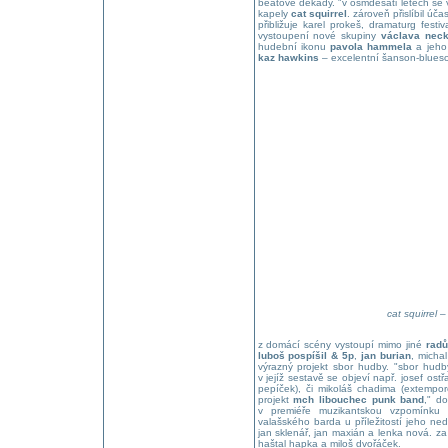
beatové dekády. "v osmdesáti letech se 
kapely
cat squirrel
. zároveň přislíbil ú
přibližuje karel prokeš, dramaturg festi
vystoupení nové skupiny
václava nec
hudební ikonu
pavola hammela
a jeh
kaz hawkins
– excelentní šanson-blues
cat squirrel
z domácí scény vystoupí mimo jiné
radů
luboš pospíšil & 5p
,
jan burian
, micha
výrazný projekt sbor hudby. "sbor hudby
v jejíž sestavě se objeví např. josef ostřa
pepíček), či mikoláš chadima (extempor
projekt
mch libouchec punk band
," d
v premiéře muzikantskou vzpomínku
valašského barda u příležitostí jeho ned
jan sklenář, jan maxián a lenka nová. za
haštal hapka a miloš dvořáček.