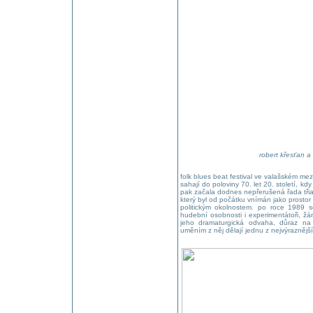
robert křesťan a
folk blues beat festival ve valašském mez
sahají do poloviny 70. let 20. století, k
pak začala dodnes nepřerušená řada třiač
který byl od počátku vnímán jako prostor
politickým okolnostem. po roce 1989 s
hudební osobnosti i experimentátoři, žá
jeho dramaturgická odvaha, důraz na 
uměním z něj dělají jednu z nejvýraznějš