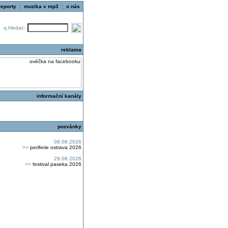
reporty
|
muzika v mp3
|
o nás
q.hledat::
reklama
informační kanály
pozvánky
08.08.2026
>>
periferie ostrava 2026
29.08.2026
>>
festival paseka 2026