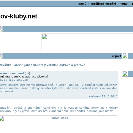
domů
|
rozšířené hledání
|
fotky
|
v-kluby.net
report
ozvánka:: carvin jones band v javorníku, ostravě a přerově
arvin jones band (us)
ančírna
,
parník
,
restaurace pivovar
]
6., 18. a 19.10.2016
estival ostrava jazz nights připravil další hudební lahůdku, v parníku vystoupí carvin
ones s kapelou. mimo ostravy se jeho kytarovou show mohou těšit ještě v račím údolí
 v přerově.
vloženo: 15.10.2016
etradiční, divoká a spontánní carvinova hra je vysoce ceněna kritiky ale i kolegy
uzikanty. prý by právě takto asi hrál v dnešní době jimi hendrix. poklona jako hrom!