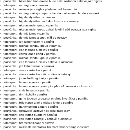
pozvánka:: blues boo boo davise bude další ozdobou ostrava jazz nights
fotoreport:: rob tognoni v parníku
pozvánka:: ostrava jazz nights představí will bernard trio
pozvánka:: rob tognoni vystoupí o víkendu v uherském brodě a ostravě
fotoreport:: big daddy wilson v parníku
pozvánka:: big daddy wilson míří do olomouce a ostravy
fotoreport:: nicolas meier group v parníku
pozvánka:: nicolas meier group zahájí letošní sérii ostrava jazz nights
fotoreport:: dennis jones v parníku
pozvánka:: dennis jones a spol. míří do ostravy
fotoreport:: jeff lorber fusion v parníku
fotoreport:: michael landau group v parníku
fotoreport:: earl thomas & crow v parníku
fotoreport:: carvin jones band v parníku
pozvánka:: michael landau group v parníku
pozvánka:: earl thomas & crow v ostravě a olomouci
pozvánka:: jeff lorber fusion v parníku
fotoreport:: steve clarke trio v parníku
pozvánka:: steve clarke trio míří do zlína a ostravy
fotoreport:: jonas hellborg trinity v parníku
fotoreport:: laurence jones v parníku
pozvánka:: laurence jones vystoupí v přerově, ostravě a olomouci
fotoreport:: chris bergson v parníku
fotoreport:: tim mitchell v parníku
fotoreport:: gene jackson a quartet ondřeje štveráčka v parníku
fotoreport:: billy martin a jeho wicked knee v parníku
fotoreport:: danny bryant band v parníku
pozvánka:: ostravské jazzové noci jsou zase tady!
fotoreport:: erik truffaz quartet v parníku
pozvánka:: erik truffaz zahraje v ostravě a olomouci
fotoreport:: tim mitchell band v ostravě
pozvánka:: multiinstrumentalista tim mitchell koncertuje v ostravě