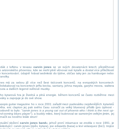
odák z lufkinu v texasu
carvin jones
se ve svých devatenácti letech přestěhoval
o arizonského phoenixu, kde se mohl plně věnovat své kytaře a dostal více příležitostí
e koncertování. údajně hrával sedmkrát do týdne, občas taky jen za hamburger nebo
ranolky.
nes má za sebou již více než šest tisícovek koncertů. na evropských koncertech
ředskakoval na koncertech jeffa becka, santany, johna mayala, garyho moora, waltera
routa a dalších legend světové muziky.
eho kytarová hra je živelná a plná energie. během koncertů se často rozběhne mezi
iváky a zapojuje je do své show.
asopis guitar magazine ho v roce 2001 zařadil mezi padesátku nejvlivnějších kytaristů
věta. eric clapton jej pak svého času označil za velký bluesový příslib (pro úplnost -
oslovně to bylo:
"carvin jones is a young cat out of phoenix who i think is the next up-
nd-coming blues player"
). a buddy miles, který bubnoval se samotným velkým jimim, jej
značil za nového krále strun!
ktuální složení
carvin jones band
u, jehož první inkarnace se zrodila v roce 1991, je
ásledující: carvin jones (zpěv, kytara), joe edwards (basa) a levi velasquez (bicí). trojice