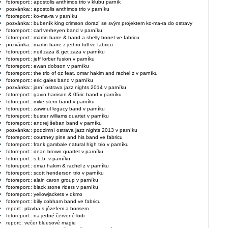
fotoreport:: apostolis anthimos trio v klubu parník
pozvánka:: apostolis anthimos trio v parníku
fotoreport:: ko-ma-ra v parníku
pozvánka:: bubeník king crimson dorazí se svým projektem ko-ma-ra do ostravy
fotoreport:: carl verheyen band v parníku
fotoreport:: martin barre & band a shelly bonet ve fabricu
pozvánka:: martin barre z jethro tull ve fabricu
fotoreport:: neil zaza & get zaza v parníku
fotoreport:: jeff lorber fusion v parníku
fotoreport:: ewan dobson v parníku
fotoreport:: the trio of oz feat. omar hakim and rachel z v parníku
fotoreport:: eric gales band v parníku
pozvánka:: jarní ostrava jazz nights 2014 v parníku
fotoreport:: gavin harrison & 05ric band v parníku
fotoreport:: mike stern band v parníku
fotoreport:: zawinul legacy band v parníku
fotoreport:: buster williams quartet v parníku
fotoreport:: andrej šeban band v parníku
pozvánka:: podzimní ostrava jazz nights 2013 v parníku
fotoreport:: courtney pine and his band ve fabricu
fotoreport:: frank gambale natural high trio v parníku
fotoreport:: dean brown quartet v parníku
fotoreport:: s.b.b. v parníku
fotoreport:: omar hakim & rachel z v parníku
fotoreport:: scott henderson trio v parníku
fotoreport:: alain caron group v parníku
fotoreport:: black stone riders v parníku
fotoreport:: yellowjackets v dkmo
fotoreport:: billy cobham band ve fabricu
report:: plavba s józefem a borisem
fotoreport:: na jedné červené lodi
report:: večer bluesové magie