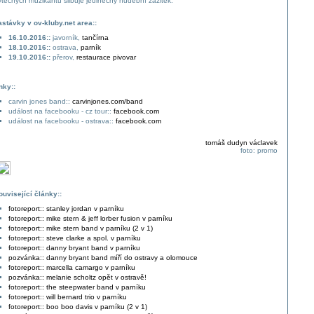
ýtečných muzikantů slibuje jedinečný hudební zážitek.
astávky v ov-kluby.net area::
16.10.2016::
javorník,
tančírna
18.10.2016::
ostrava,
parník
19.10.2016::
přerov,
restaurace pivovar
inky::
carvin jones band::
carvinjones.com/band
událost na facebooku - cz tour::
facebook.com
událost na facebooku - ostrava::
facebook.com
tomáš dudyn václavek
foto: promo
ouvisející články::
fotoreport:: stanley jordan v parníku
fotoreport:: mike stern & jeff lorber fusion v parníku
fotoreport:: mike stern band v parníku (2 v 1)
fotoreport:: steve clarke a spol. v parníku
fotoreport:: danny bryant band v parníku
pozvánka:: danny bryant band míří do ostravy a olomouce
fotoreport:: marcella camargo v parníku
pozvánka:: melanie scholtz opět v ostravě!
fotoreport:: the steepwater band v parníku
fotoreport:: will bernard trio v parníku
fotoreport:: boo boo davis v parníku (2 v 1)