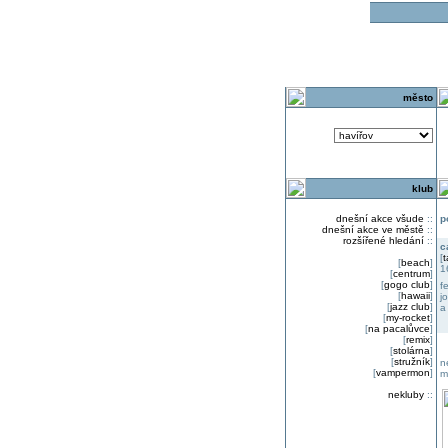
o
město
klub
dnešní akce všude
::
p
dnešní akce ve městě
::
rozšířené hledání
::
c
[
t
[
beach
]
1
[
centrum
]
[
gogo club
]
f
[
hawaii
]
j
[
jazz club
]
a
[
my-rocket
]
[
na pacalůvce
]
[
remix
]
[
stolárna
]
[
stružník
]
n
[
vampermon
]
m
nekluby
::