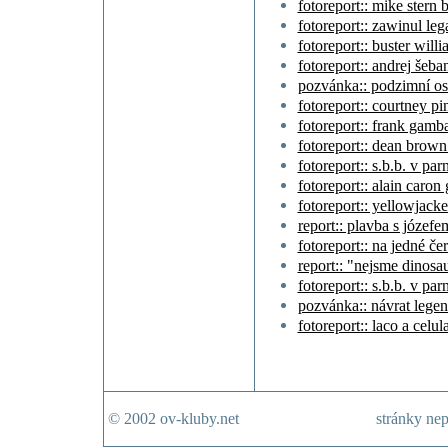
fotoreport:: mike stern 
fotoreport:: zawinul le
fotoreport:: buster will
fotoreport:: andrej šeb
pozvánka:: podzimní ost
fotoreport:: courtney pi
fotoreport:: frank gamba
fotoreport:: dean brown
fotoreport:: s.b.b. v par
fotoreport:: alain caron
fotoreport:: yellowjack
report:: plavba s józef
fotoreport:: na jedné če
report:: "nejsme dinosauř
fotoreport:: s.b.b. v par
pozvánka:: návrat lege
fotoreport:: laco a celu
© 2002 ov-kluby.net
stránky nep