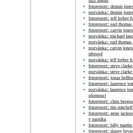
jazz nights
fotoreport:: dennis jone
pozvánka:: dennis jones
fotoreport:: jeff lorber 
fotoreport:: earl thoma
fotoreport:: carvin jone
pozvánka:: michael lan
pozvánka:: earl thomas
pozvánka:: carvin jones
přerově
pozvánka:: jeff lorber f
fotoreport:: steve clarke
pozvánka:: steve clarke 
fotoreport:: jonas hellbo
fotoreport:: laurence jo
pozvánka:: laurence jon
olomouci
fotoreport:: chris bergs
fotoreport:: tim mitchel
fotoreport:: gene jackso
v parníku
fotoreport:: billy marti
fotoreport:: danny brya