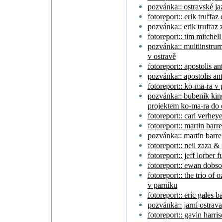
pozvánka:: ostravské ja
fotoreport:: erik truffaz
pozvánka:: erik truffaz 
fotoreport:: tim mitchel
pozvánka:: multiinstrume
v ostravě
fotoreport:: apostolis a
pozvánka:: apostolis an
fotoreport:: ko-ma-ra v
pozvánka:: bubeník kin
projektem ko-ma-ra do 
fotoreport:: carl verhe
fotoreport:: martin barr
pozvánka:: martin barre 
fotoreport:: neil zaza &
fotoreport:: jeff lorber 
fotoreport:: ewan dobso
fotoreport:: the trio of
v parníku
fotoreport:: eric gales 
pozvánka:: jarní ostrav
fotoreport:: gavin harr