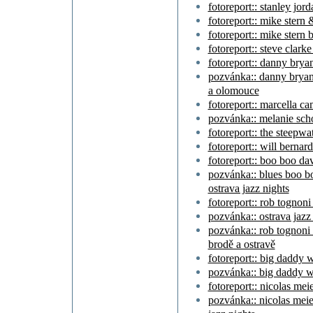
fotoreport:: stanley jor
fotoreport:: mike stern 
fotoreport:: mike stern 
fotoreport:: steve clarke
fotoreport:: danny brya
pozvánka:: danny bryan
a olomouce
fotoreport:: marcella c
pozvánka:: melanie scho
fotoreport:: the steepwa
fotoreport:: will bernard
fotoreport:: boo boo dav
pozvánka:: blues boo b
ostrava jazz nights
fotoreport:: rob tognoni
pozvánka:: ostrava jazz 
pozvánka:: rob tognoni
brodě a ostravě
fotoreport:: big daddy 
pozvánka:: big daddy w
fotoreport:: nicolas mei
pozvánka:: nicolas meier