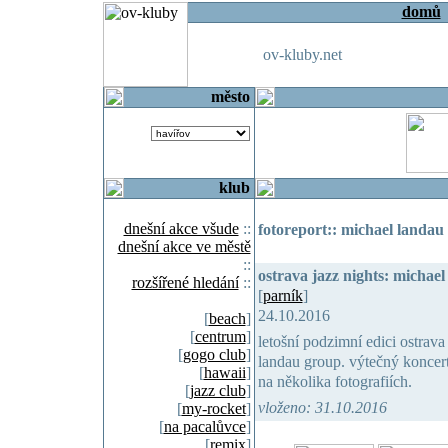
domů
ov-kluby.net
město
klub
dnešní akce všude
::
fotoreport:: michael landau
dnešní akce ve městě
::
ostrava jazz nights: michael
rozšířené hledání
::
[
parník
]
24.10.2016
[
beach
]
[
centrum
]
letošní podzimní edici ostrava
[
gogo club
]
landau group. výtečný koncert
[
hawaii
]
na několika fotografiích.
[
jazz club
]
vloženo: 31.10.2016
[
my-rocket
]
[
na pacalůvce
]
[
remix
]