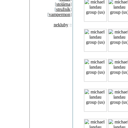
[
stolárna
]
[
stružník
]
[
vampermon
]
nekluby
::