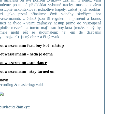
a majálesu ou byl pořízen zvukový záznam, z něhož vám
udeme postupně předkládat vybrané tracky. musíme ovšem
ostupně nakontaktovat jednotlivé kapely, získat jejich souhlas
td. jako první přinášíme čtyři skladby skvělých hot
assermannů, z čehož jsou tři regulérními písněmi a bonus
ned na úvod - velmi zajímavý nástup přímo do vystoupení
plniče mezer" na tomto majálesu: boy-kota (muže, který by
směle mohl pět se skoumalem: "aj em de džapanís
yntesajzor"). jasný obraz a čistý zvuk!
ot wassermann feat. boy-kot - nástup
ot wassermann - heda je doma
ot wassermann - sun dance
ot wassermann - stay turned on
udyn
ecording & mastering: valda
ouvisející články::