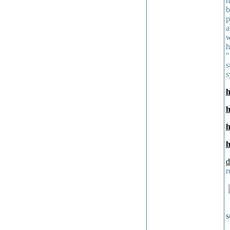
n
b
p
a
w
h
"
s
h
h
h
h
d
r
s