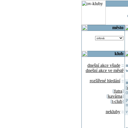
o
město
klub
dnešní akce všude
::
m
dnešní akce ve městě
w
::
rozšířené hledání
::
m
[
[
futra
]
0
[
kavárna
]
p
[
t-club
]
m
nekluby
::
v