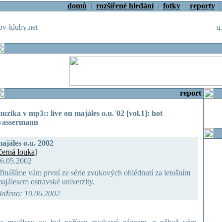
domů
|
rozšířené hledání
|
fotky
|
reporty
v-kluby.net
q
report
uzika v mp3:: live on majáles o.u.´02 [vol.1]: hot
assermann
ajáles o.u. 2002
černá louka
]
6.05.2002
řinášíme vám první ze série zvukových ohlédnutí za letošním
ajálesem ostravské univerzity.
loženo: 10.06.2002