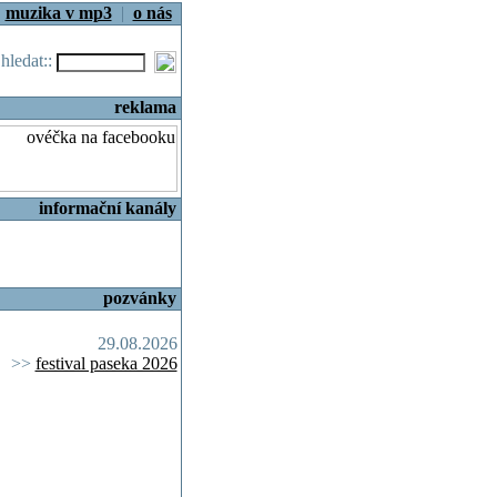
|
muzika v mp3
|
o nás
.hledat::
reklama
informační kanály
pozvánky
29.08.2026
>>
festival paseka 2026