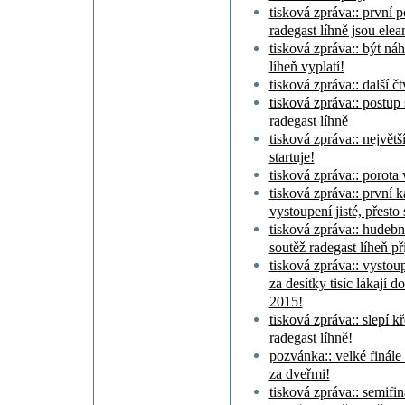
tisková zpráva:: první p
radegast líhně jsou elea
tisková zpráva:: být ná
líheň vyplatí!
tisková zpráva:: další čt
tisková zpráva:: postup s
radegast líhně
tisková zpráva:: největ
startuje!
tisková zpráva:: porota
tisková zpráva:: první k
vystoupení jisté, přesto 
tisková zpráva:: hudebn
soutěž radegast líheň př
tisková zpráva:: vystoup
za desítky tisíc lákají 
2015!
tisková zpráva:: slepí k
radegast líhně!
pozvánka:: velké finále 
za dveřmi!
tisková zpráva:: semifin