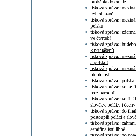
proběhla dokonale
tisková zpráva:: meziná
jednohlasně!
tisková zpráva:: meziná
polsku!
tisková zpráva:: zdarma
ve čtvrtek!
tisková zpráva:: hudeb
k přihlášení!
tisková zpráva:: meziná
a polsku!
tisková zpráva:: meziná
plnoletost!
tisková zpráva:: polská
tisková zpráva:: velké 
mezinárodní!
tisková zpráva:: ve fin
slováky, poláky i čechy
tisková zpráva:: do finá
postoupili poláci a slov
tisková zpráva:: zahran
semifinalistů líhně
tisková zpráva:: do ko