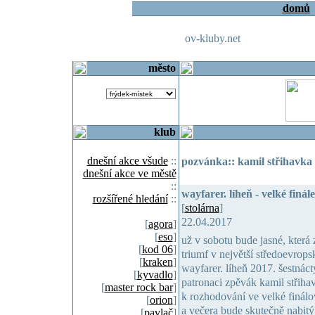
domů
ov-kluby.net
město
klub
dnešní akce všude
::
pozvánka:: kamil střihavka 
dnešní akce ve městě
::
wayfarer. líheň - velké finále
rozšířené hledání
::
[
stolárna
]
22.04.2017
[
agora
]
[
eso
]
už v sobotu bude jasné, která
[
kod 06
]
triumf v největší středoevrop
[
kraken
]
wayfarer. líheň 2017. šestnáct
[
kyvadlo
]
patronaci zpěvák kamil střiha
[
master rock bar
]
k rozhodování ve velké finál
[
orion
]
a večera bude skutečně nabitý
[
pavlač
]