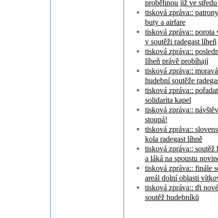
proběhnou již ve středu 
tisková zpráva:: patron
buty a airfare
tisková zpráva:: porota
v soutěži radegast líheň
tisková zpráva:: posledn
líheň právě probíhají
tisková zpráva:: moravá
hudební soutěže radegas
tisková zpráva:: pořadat
solidarita kapel
tisková zpráva:: návštěv
stoupá!
tisková zpráva:: sloven
kola radegast líhně
tisková zpráva:: soutěž 
a láká na spoustu novin
tisková zpráva:: finále 
areál dolní oblasti vítko
tisková zpráva:: tři nové
soutěž hudebníků