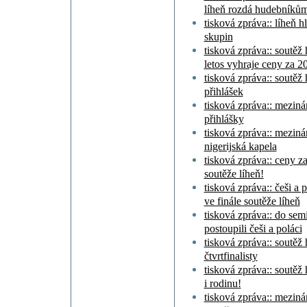
líheň rozdá hudebníkům 
tisková zpráva:: líheň 
skupin
tisková zpráva:: soutěž
letos vyhraje ceny za 20
tisková zpráva:: soutěž 
přihlášek
tisková zpráva:: meziná
přihlášky
tisková zpráva:: meziná
nigerijská kapela
tisková zpráva:: ceny za 
soutěže líheň!
tisková zpráva:: češi a p
ve finále soutěže líheň
tisková zpráva:: do sem
postoupili češi a poláci
tisková zpráva:: soutě
čtvrtfinalisty
tisková zpráva:: soutěž
i rodinu!
tisková zpráva:: meziná