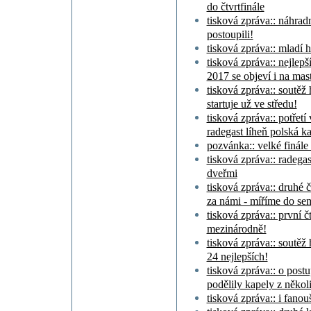
do čtvrtfinále
tisková zpráva:: náhradn
postoupili!
tisková zpráva:: mladí h
tisková zpráva:: nejlepš
2017 se objeví i na mast
tisková zpráva:: soutěž
startuje už ve středu!
tisková zpráva:: potřetí v
radegast líheň polská k
pozvánka:: velké finále
tisková zpráva:: radegast
dveřmi
tisková zpráva:: druhé č
za námi - míříme do se
tisková zpráva:: první č
mezinárodně!
tisková zpráva:: soutěž
24 nejlepších!
tisková zpráva:: o postu
podělily kapely z někol
tisková zpráva:: i fanou