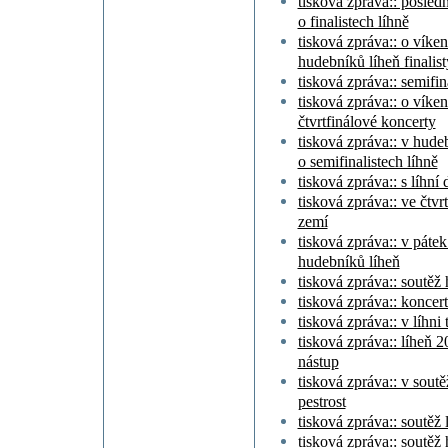
tisková zpráva:: posled
o finalistech líhně
tisková zpráva:: o vík
hudebníků líheň finalist
tisková zpráva:: semifin
tisková zpráva:: o víken
čtvrtfinálové koncerty
tisková zpráva:: v hude
o semifinalistech líhně
tisková zpráva:: s líhn
tisková zpráva:: ve čtvrt
zemí
tisková zpráva:: v pátek
hudebníků líheň
tisková zpráva:: soutěž
tisková zpráva:: koncert
tisková zpráva:: v líhni
tisková zpráva:: líheň 
nástup
tisková zpráva:: v soutě
pestrost
tisková zpráva:: soutěž 
tisková zpráva:: soutěž