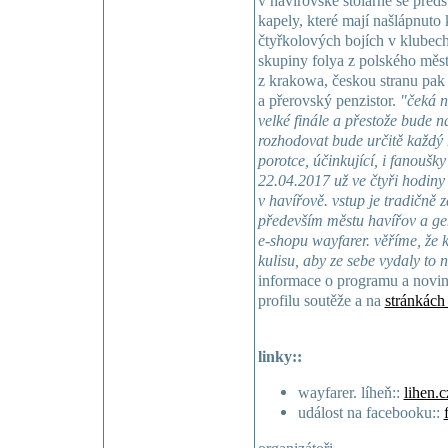
v havířovské stolárně se předs
kapely, které mají našlápnuto 
čtyřkolových bojích v klubec
skupiny folya z polského měst
z krakowa, českou stranu pak 
a přerovský penzistor.
"čeká n
velké finále a přestože bude na
rozhodovat bude určitě každý 
porotce, účinkující, i fanoušky
22.04.2017 už ve čtyři hodiny
v havířově. vstup je tradičně
především městu havířov a g
e-shopu wayfarer. věříme, že
kulisu, aby ze sebe vydaly to n
informace o programu a novin
profilu soutěže a na
stránkách
linky::
wayfarer. líheň::
lihen.c
událost na facebooku::