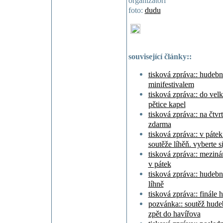
organizátoři
foto:
dudu
související články::
tisková zpráva:: hudebn
minifestivalem
tisková zpráva:: do velk
pětice kapel
tisková zpráva:: na čtvr
zdarma
tisková zpráva:: v pátek
soutěže líhěň. vyberte s
tisková zpráva:: meziná
v pátek
tisková zpráva:: hudební
líhně
tisková zpráva:: finále
pozvánka:: soutěž hudeb
zpět do havířova