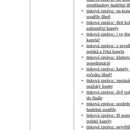
semifinalisty hudební lí
tisková zpráva:: na kon
soutěže líheň
tisková zpráva:: třetí k
zahraniční kapely
tisková zpráva:: i ve dr
kapela!
tisková zpráva:: z první
polská a čeká kapela
tisková zpráva:: klubov
posedmnácté
tisková zpráva:: kapely
ročníku líhně!
tisková zpráva:: meziná
pražský šoulet
tisková zpráva:: dvě po
do finále
tisková zpráva:: posledn
hudební soutěže
tisková zpráva:: tři no
polské kapely
tisková zpráva:: největš