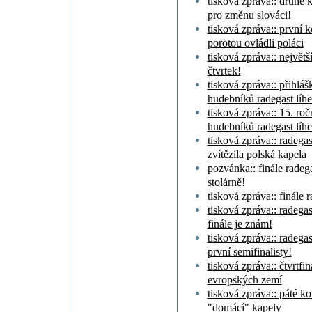
tisková zpráva:: druhé k
pro změnu slováci!
tisková zpráva:: první k
porotou ovládli poláci
tisková zpráva:: největš
čtvrtek!
tisková zpráva:: přihlá
hudebníků radegast líh
tisková zpráva:: 15. ro
hudebníků radegast líh
tisková zpráva:: radega
zvítězila polská kapela
pozvánka:: finále radeg
stolárně!
tisková zpráva:: finále 
tisková zpráva:: radegast
finále je znám!
tisková zpráva:: radega
první semifinalisty!
tisková zpráva:: čtvrtfin
evropských zemí
tisková zpráva:: páté ko
"domácí" kapely