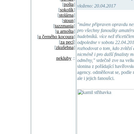
[
pošta
]
vloženo: 20.04.2017
[
sokolík
]
[
stolárna
]
[
stoun
]
"máme připraven opravdu nesk
[
tazzmania
]
pro všechny fanoušky amatérsk
[
u arnošta
]
hudebníků. více než třicetičle
[
u černého kocoura
]
[
za pecí
]
odpoledne v sobotu 22.04.201
[
zkušebna
]
rozhodovat o tom, kdo zvítězí 
nicméně i pro další finalisty 
nekluby
::
odměny,"
srdečně zve na velké
slonina z pořádající havířovs
agency. odměňovat se, podle n
ale i jejich fanoušci.