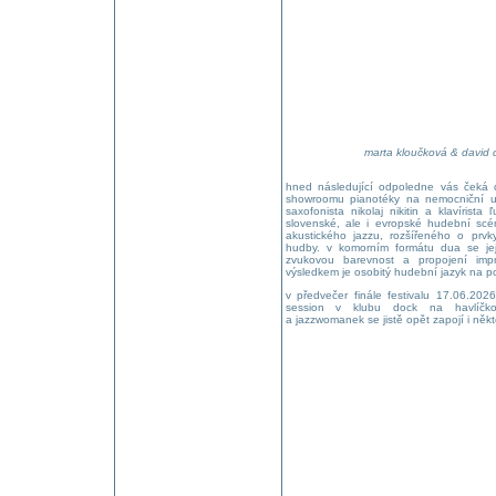
marta kloučková & david d
hned následující odpoledne vás čeká d
showroomu pianotéky na nemocniční ul
saxofonista nikolaj nikitin a klavírist
slovenské, ale i evropské hudební scén
akustického jazzu, rozšířeného o pr
hudby. v komorním formátu dua se jeji
zvukovou barevnost a propojení impr
výsledkem je osobitý hudební jazyk na 
v předvečer finále festivalu 17.06.2026 
session v klubu dock na havlíčko
a jazzwomanek se jistě opět zapojí i někte