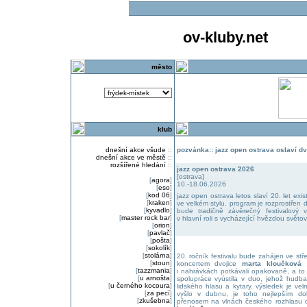
ov-kluby.net
město
klub
dnešní akce všude
::
pozvánka:: jazz open ostrava oslaví d
dnešní akce ve městě
::
rozšířené hledání
::
jazz open ostrava 2026
[ostrava]
[
agora
]
10.-18.06.2026
[
eso
]
[
kod 06
]
jazz open ostrava letos slaví 20. let exi
[
kraken
]
ve velkém stylu. program je rozprostřen 
[
kyvadlo
]
bude tradičně závěrečný festivalový 
[
master rock bar
]
v hlavní roli s vycházející hvězdou světo
[
orion
]
[
pavlač
]
[
pošta
]
[
sokolík
]
[
stolárna
]
20. ročník festivalu bude zahájen ve st
[
stoun
]
koncertem dvojice
marta kloučková 
[
tazzmania
]
i nahrávkách potkávali opakovaně, a to
[
u arnošta
]
spolupráce vyústila v duo, jehož hudb
[
u černého kocoura
]
lidského hlasu a kytary. výsledek je ve
[
za pecí
]
vyšlo v dubnu, je toho nejlepším do
[
zkušebna
]
přenosem na vlnách českého rozhlasu 