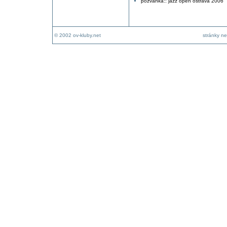
pozvánka:: jazz open ostrava 2006
© 2002 ov-kluby.net
stránky ne