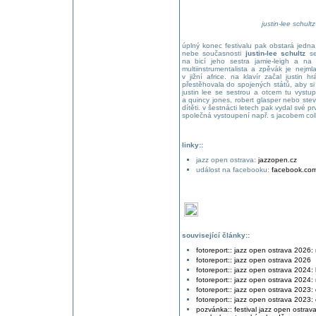
justin-lee schultz
úplný konec festivalu pak obstará jedn
nebe současnosti
justin-lee schultz
se
na bicí jeho sestra jamie-leigh a na 
multiinstrumentalista a zpěvák je nejm
v jižní africe. na klavír začal justin 
přestěhovala do spojených států, aby si 
justin lee se sestrou a otcem tu vystu
a quincy jones, robert glasper nebo stev
dítěti. v šestnácti letech pak vydal své p
společná vystoupení např. s jacobem col
linky::
jazz open ostrava:
jazzopen.cz
událost na facebooku:
facebook.co
související články::
fotoreport:: jazz open ostrava 2026:
fotoreport:: jazz open ostrava 2026
fotoreport:: jazz open ostrava 2024: 
fotoreport:: jazz open ostrava 2024
fotoreport:: jazz open ostrava 2023: d
fotoreport:: jazz open ostrava 2023: d
pozvánka:: festival jazz open ostrav