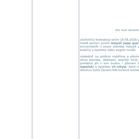
the next movemen
závěrečný festivalový večer 18.06.2026 z
hradě jazzoví junioři
matyáš papp quar
konzervatoře v praze pianista matyáš 
kolačný a kytarista milan angelo novák.
následně na pódium naběhne a předve
show pianista, skladatel, aranžér bor
pomáhat jim v tom budou i přizvaní h
żupański
a kytarista
vít rokyta
, který 
dlouhou dobu členem folk-rockové formace