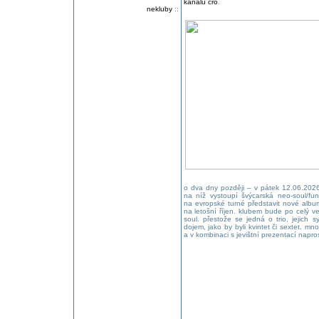
kanálu čro
.
nekluby
::
o dva dny později – v pátek 12.06.2026
na níž vystoupí švýcarská neo-soul/f
na evropské turné představit nové alb
na letošní říjen. klubem bude po celý ve
soul. přestože se jedná o trio, jejich
dojem, jako by byli kvintet či sextet. mn
a v kombinaci s jevištní prezentací napros