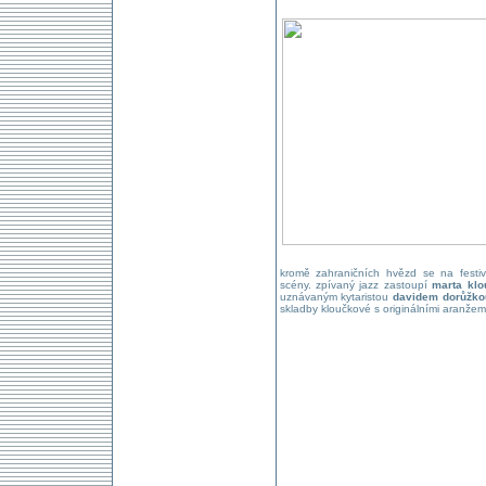
kromě zahraničních hvězd se na festiv
scény. zpívaný jazz zastoupí
marta kl
uznávaným kytaristou
davidem dorůžko
skladby kloučkové s originálními aranžemi