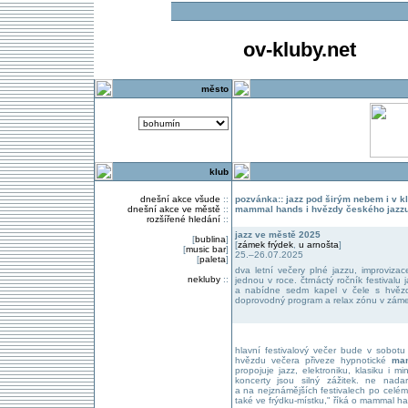
ov-kluby.net
město
klub
dnešní akce všude
::
pozvánka:: jazz pod širým nebem i v k
dnešní akce ve městě
::
mammal hands i hvězdy českého jazz
rozšířené hledání
::
jazz ve městě 2025
[
bublina
]
[
zámek frýdek
,
u arnošta
]
[
music bar
]
25.–26.07.2025
[
paleta
]
dva letní večery plné jazzu, improvizac
nekluby
::
jednou v roce. čtrnáctý ročník festival
a nabídne sedm kapel v čele s hvězd
doprovodný program a relax zónu v zám
hlavní festivalový večer bude v sobot
hvězdu večera přiveze hypnotické
ma
propojuje jazz, elektroniku, klasiku i mi
koncerty jsou silný zážitek. ne nada
a na nejznámějších festivalech po celém
také ve frýdku-místku," říká o mammal han