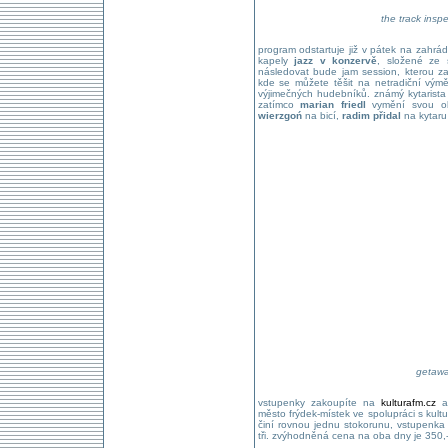
the track insp
program odstartuje již v pátek na zahr
kapely
jazz v konzervě
, složené ze 
následovat bude jam session, kterou za
kde se můžete těšit na netradiční výmě
výjimečných hudebníků. známý kytarist
zatímco
marian friedl
vymění svou obv
wierzgoń
na bicí,
radim přidal
na kytaru
getawa
vstupenky zakoupíte na
kulturafm.cz
a 
město frýdek-místek ve spolupráci s kult
činí rovnou jednu stokorunu, vstupenka
tři. zvýhodněná cena na oba dny je 350,-