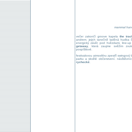
mammal hands
večer zakončí groove kapela
the trac
andrem. jejich tanečně laděná hudba če
energický závěr pod hvězdami. line-up
getaway
, která zaujme svěžím zvu
pospíšilové.
festivalovou atmosféru zpestří swingový 
parku a skvělé občerstvení. návštěvníc
rychecké
.