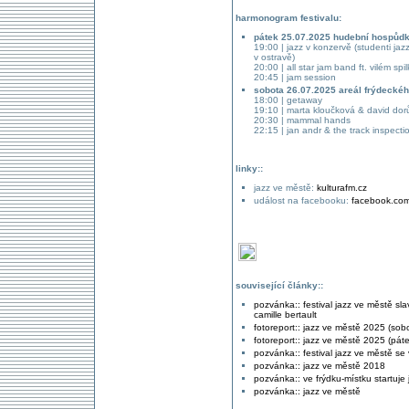
harmonogram festivalu:
pátek 25.07.2025 hudební hospůdk
19:00 | jazz v konzervě (studenti ja
v ostravě)
20:00 | all star jam band ft. vilém spi
20:45 | jam session
sobota 26.07.2025 areál frýdecké
18:00 | getaway
19:10 | marta kloučková & david dor
20:30 | mammal hands
22:15 | jan andr & the track inspecti
linky::
jazz ve městě:
kulturafm.cz
událost na facebooku:
facebook.co
související články::
pozvánka:: festival jazz ve městě sla
camille bertault
fotoreport:: jazz ve městě 2025 (sob
fotoreport:: jazz ve městě 2025 (páte
pozvánka:: festival jazz ve městě s
pozvánka:: jazz ve městě 2018
pozvánka:: ve frýdku-místku startuje
pozvánka:: jazz ve městě