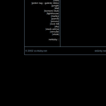
[
chlív
]
[
jeden tag - galerie nibiru
]
[
jungle
]
[
klid
]
[
komorní klub
]
[
lighthouse
]
[
marley
]
[
parník
]
[
provoz
]
[
rock hill
]
[
sky
]
[
stará aréna
]
[
venuše
]
[
vrtule
]
nekluby
::
© 2002 ov-kluby.net
stránky ne