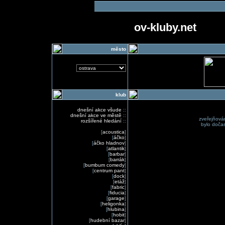
ov-kluby.net
město
klub
dnešní akce všude
::
dnešní akce ve městě
::
zveřejňová
rozšířené hledání
::
bylo doč
[
acoustica
]
[
áčko
]
[
áčko hladnov
]
[
atlantik
]
[
barbar
]
[
barrák
]
[
bumbum comedy
]
[
centrum pant
]
[
dock
]
[
etáž
]
[
fabric
]
[
fiducia
]
[
garage
]
[
heligonka
]
[
hlubina
]
[
hobit
]
[
hudební bazar
]