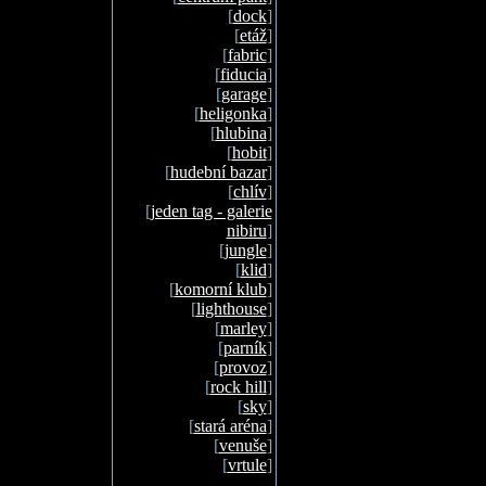
[
dock
]
[
etáž
]
[
fabric
]
[
fiducia
]
[
garage
]
[
heligonka
]
[
hlubina
]
[
hobit
]
[
hudební bazar
]
[
chlív
]
[
jeden tag - galerie
nibiru
]
[
jungle
]
[
klid
]
[
komorní klub
]
[
lighthouse
]
[
marley
]
[
parník
]
[
provoz
]
[
rock hill
]
[
sky
]
[
stará aréna
]
[
venuše
]
[
vrtule
]