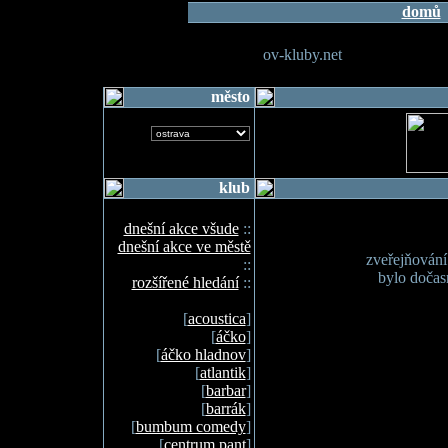
domů
ov-kluby.net
město
klub
dnešní akce všude
::
dnešní akce ve městě
zveřejňován
::
bylo doča
rozšířené hledání
::
[
acoustica
]
[
áčko
]
[
áčko hladnov
]
[
atlantik
]
[
barbar
]
[
barrák
]
[
bumbum comedy
]
[
centrum pant
]