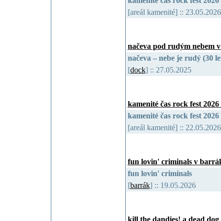
kamenité čas rock fest 2026
[areál kamenité] :: 23.05.20
načeva pod rudým nebem v
načeva – nebe je rudý (30 le
[
dock
] :: 27.05.2025
kamenité čas rock fest 2026
kamenité čas rock fest 2026
[areál kamenité] :: 22.05.20
fun lovin' criminals v barrá
fun lovin' criminals
[
barrák
] :: 19.05.2026
kill the dandies! a dead dog 