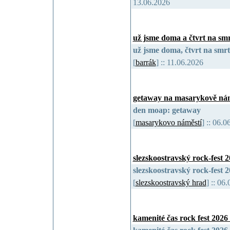
13.06.2026
už jsme doma a čtvrt na sm
už jsme doma, čtvrt na smrt
[
barrák
] :: 11.06.2026
getaway na masarykově nám
den moap: getaway
[
masarykovo náměstí
] :: 06.
slezskoostravský rock-fest 
slezskoostravský rock-fest 
[
slezskoostravský hrad
] :: 0
kamenité čas rock fest 2026 