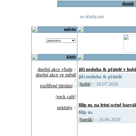
domů
ov-kluby.net
město
klub
dnešní akce všude
::
jiří neduha & přátelé v hobi
dnešní akce ve městě
jiří neduha & přátelé
::
[
hobit
] :: 28.07.2026
rozšířené hledání
::
[
rock café
]
filip m. na letní scéně barrá
nekluby
::
filip m.
[
barrák
] :: 26.06.2026