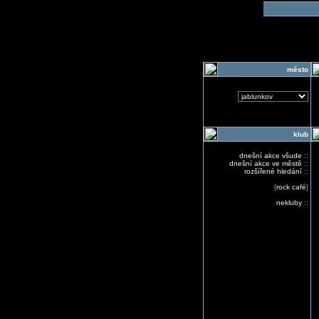
o
město
klub
dnešní akce všude
::
dnešní akce ve městě
::
rozšířené hledání
::
[
rock café
]
nekluby
::