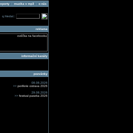
reporty
|
muzika v mp3
|
o nás
q.hledat::
reklama
informační kanály
pozvánky
08.08.2026
>>
periferie ostrava 2026
29.08.2026
>>
festival paseka 2026