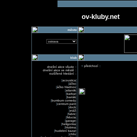
ov-kluby.net
město
klub
<
předchozí
::
dnešní akce všude
::
dnešní akce ve městě
::
rozšířené hledání
::
[
acoustica
]
[
áčko
]
[
áčko hladnov
]
[
atlantik
]
[
barbar
]
[
barrák
]
[
bumbum comedy
]
[
centrum pant
]
[
dock
]
[
etáž
]
[
fabric
]
[
fiducia
]
[
garage
]
[
heligonka
]
[
hlubina
]
[
hudební bazar
]
[
chlív
]