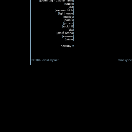
[
jeden tag - galerie nibiru
]
[
jungle
]
[
klid
]
[
komorní klub
]
[
lighthouse
]
[
marley
]
[
parník
]
[
provoz
]
[
rock hill
]
[
sky
]
[
stará aréna
]
[
venuše
]
[
vrtule
]
nekluby
::
© 2002 ov-kluby.net
stránky ne