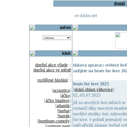
domů
ov-kluby.net
město
klub
dnešní akce všude
::
tisková zpráva:: světové hv
dnešní akce ve městě
zažijete na beats for love 20
::
rozšířené hledání
::
beats for love 2025
[
dolní oblast vítkovice
]
[
acoustica
]
02.-05.07.2025
[
áčko
]
[
áčko hladnov
]
již za necelých šest měsíců se 
[
atlantik
]
roztančí díky mocným beatům 
[
barbar
]
navštíví desítky tisíc milovní
[
barrák
]
for love. v pořadí jedenáctý ro
[
bumbum comedy
]
opět přivítá zástupy hvězd sv
[
centrum pant
]