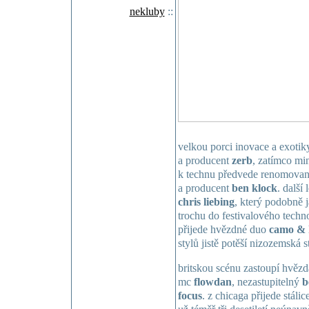
nekluby
::
velkou porci inovace a exotik
a producent
zerb
, zatímco min
k technu předvede renomovaný
a producent
ben klock
. další
chris liebing
, který podobně 
trochu do festivalového tech
přijede hvězdné duo
camo & 
stylů jistě potěší nizozemská s
britskou scénu zastoupí hvěz
mc
flowdan
, nezastupitelný
b
focus
. z chicaga přijede stál