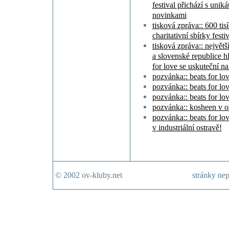
festival přichází s uni
novinkami
tisková zpráva:: 600 ti
charitativní sbírky fest
tisková zpráva:: největš
a slovenské republice h
for love se uskuteční n
pozvánka:: beats for lo
pozvánka:: beats for lo
pozvánka:: beats for lo
pozvánka:: kosheen v o
pozvánka:: beats for lo
v industriální ostravě!
© 2002 ov-kluby.net
stránky nep