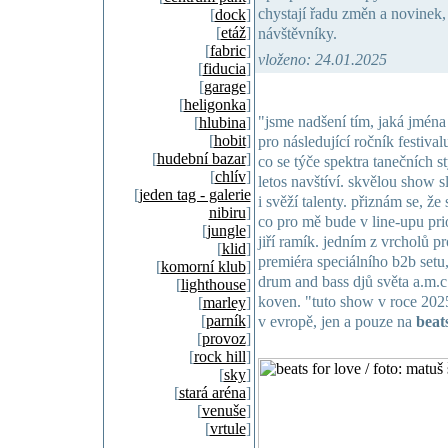
chystají řadu změn a novinek, 
[
dock
]
[
etáž
]
návštěvníky.
[
fabric
]
vloženo: 24.01.2025
[
fiducia
]
[
garage
]
[
heligonka
]
"jsme nadšení tím, jaká jména
[
hlubina
]
[
hobit
]
pro následující ročník festiva
[
hudební bazar
]
co se týče spektra tanečních st
[
chlív
]
letos navštíví. skvělou show sl
[
jeden tag - galerie
i svěží talenty. přiznám se, ž
nibiru
]
co pro mě bude v line-upu pri
[
jungle
]
jiří ramík. jedním z vrcholů p
[
klid
]
premiéra speciálního b2b setu
[
komorní klub
]
drum and bass djů světa a.m.c
[
lighthouse
]
koven. "tuto show v roce 2025
[
marley
]
[
parník
]
v evropě, jen a pouze na
beats
[
provoz
]
[
rock hill
]
[
sky
]
[
stará aréna
]
[
venuše
]
[
vrtule
]