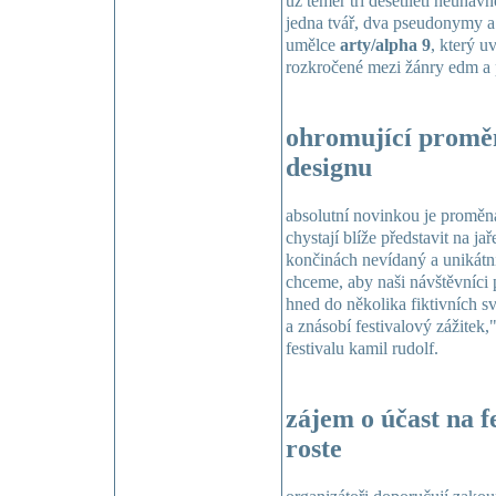
už téměř tři desetiletí neúnav
jedna tvář, dva pseudonymy a d
umělce
arty/alpha 9
, který u
rozkročené mezi žánry edm a p
ohromující proměn
designu
absolutní novinkou je proměna 
chystají blíže představit na jař
končinách nevídaný a unikátní
chceme, aby naši návštěvníci p
hned do několika fiktivních svě
a znásobí festivalový zážitek,"
festivalu kamil rudolf.
zájem o účast na f
roste