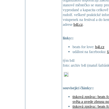
organizátoři doporučují zakou
stanové městečko se stany pro
vyprodané a kapacita celkově
rudolf. veškeré praktické inf
vstupenek na festival a do k
adrese
b4l.cz
.
linky::
beats for love:
b4l.cz
událost na facebooku:
f
tým b4l
foto: archiv b4l (matuš šafrán
související články::
tisková zpráva:: beats f
světa a uvede zbrusu no
tisková zpráva:: beats f