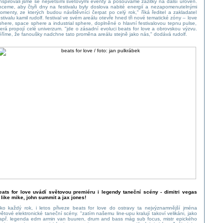
inspirovali jsme se největšími světovými eventy a posouváme zážitky na další úroveň.
hceme, aby čtyři dny na festivalu byly doslova nabité energií a nezapomenutelnými
omenty, ze kterých budou návštěvníci čerpat po celý rok," říká ředitel a zakladatel
estivalu kamil rudolf. festival ve svém areálu otevře hned tři nové tematické zóny – love
phere, space sphere a industrial sphere, doplněné o hlavní festivalovou tepnu pulse,
terá propojí celé univerzum. "jde o zásadní evoluci beats for love a obrovskou výzvu.
ěříme, že fanoušky nadchne tato proměna areálu stejně jako nás," dodává rudolf.
eats for love uvádí světovou premiéru i legendy taneční scény - dimitri vegas
 like mike, john summit a jax jones!
ako každý rok, i letos přiveze beats for love do ostravy ta nejvýznamnější jména
větové elektronické taneční scény. "zatím našemu line-upu kralují takoví velikáni, jako
apř. legenda edm armin van buuren, drum and bass mág sub focus, mistr epického