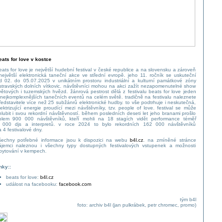
eats for love v kostce
eats for love je největší hudební festival v české republice a na slovensku a zároveň
 největší elektronická taneční akce ve střední evropě. jeho 11. ročník se uskuteční
d 02. do 05.07.2025 v unikátním prostoru industriální a kulturní památkové zóny
stravských dolních vítkovic. návštěvníci mohou na akci zažít nezapomenutelné show
větových i tuzemských hvězd. žánrová pestrost dělá z festivalu beats for love jeden
 nejkomplexnějších tanečních eventů na celém světě. tradičně na festivalu naleznete
ředstavitele více než 25 subžánrů elektronické hudby. to vše podtrhuje i neskutečná,
lektrizující energie proudící mezi návštěvníky, tzv. people of love. festival se může
hlubit i svou rekordní návštěvností. během posledních deseti let jeho branami prošlo
olem 900 000 návštěvníků, kteří mohli na 18 stagích vidět performance téměř
 000 djs a interpretů. v roce 2024 to bylo rekordních 162 000 návštěvníků
a 4 festivalové dny.
šechny potřebné informace jsou k dispozici na webu
b4l.cz
. na zmíněné stránce
ájemci naleznou i všechny typy dostupných festivalových vstupenek a možnosti
bytování v kempech.
inky::
beats for love:
b4l.cz
událost na facebooku:
facebook.com
tým b4l
foto: archiv b4l (jan pulkrábek, petr chromec, promo)