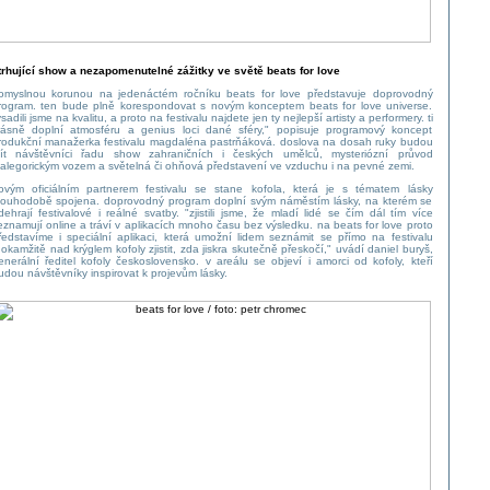
trhující show a nezapomenutelné zážitky ve světě beats for love
omyslnou korunou na jedenáctém ročníku beats for love představuje doprovodný
rogram. ten bude plně korespondovat s novým konceptem beats for love universe.
vsadili jsme na kvalitu, a proto na festivalu najdete jen ty nejlepší artisty a performery. ti
rásně doplní atmosféru a genius loci dané sféry," popisuje programový koncept
rodukční manažerka festivalu magdaléna pastrňáková. doslova na dosah ruky budou
ít návštěvníci řadu show zahraničních i českých umělců, mysteriózní průvod
 alegorickým vozem a světelná či ohňová představení ve vzduchu i na pevné zemi.
ovým oficiálním partnerem festivalu se stane kofola, která je s tématem lásky
louhodobě spojena. doprovodný program doplní svým náměstím lásky, na kterém se
dehrají festivalové i reálné svatby. "zjistili jsme, že mladí lidé se čím dál tím více
eznamují online a tráví v aplikacích mnoho času bez výsledku. na beats for love proto
ředstavíme i speciální aplikaci, která umožní lidem seznámit se přímo na festivalu
 okamžitě nad krýglem kofoly zjistit, zda jiskra skutečně přeskočí," uvádí daniel buryš,
enerální ředitel kofoly československo. v areálu se objeví i amorci od kofoly, kteří
udou návštěvníky inspirovat k projevům lásky.