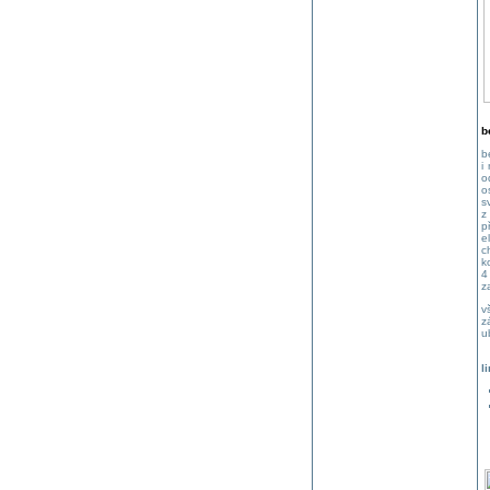
b
b
i
o
o
s
z
p
e
c
k
4
z
v
z
u
l