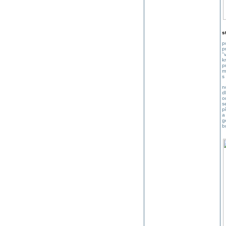
s
p
p
"
k
p
m
s
n
d
o
s
p
a
g
b