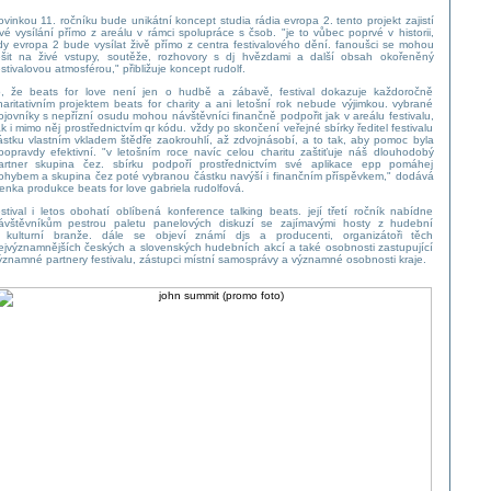
ovinkou 11. ročníku bude unikátní koncept studia rádia evropa 2. tento projekt zajistí
ivé vysílání přímo z areálu v rámci spolupráce s čsob. "je to vůbec poprvé v historii,
dy evropa 2 bude vysílat živě přímo z centra festivalového dění. fanoušci se mohou
ěšit na živé vstupy, soutěže, rozhovory s dj hvězdami a další obsah okořeněný
estivalovou atmosférou," přibližuje koncept rudolf.
o, že beats for love není jen o hudbě a zábavě, festival dokazuje každoročně
haritativním projektem beats for charity a ani letošní rok nebude výjimkou. vybrané
ojovníky s nepřízní osudu mohou návštěvníci finančně podpořit jak v areálu festivalu,
ak i mimo něj prostřednictvím qr kódu. vždy po skončení veřejné sbírky ředitel festivalu
ástku vlastním vkladem štědře zaokrouhlí, až zdvojnásobí, a to tak, aby pomoc byla
oopravdy efektivní. "v letošním roce navíc celou charitu zaštiťuje náš dlouhodobý
artner skupina čez. sbírku podpoří prostřednictvím své aplikace epp pomáhej
ohybem a skupina čez poté vybranou částku navýší i finančním příspěvkem," dodává
lenka produkce beats for love gabriela rudolfová.
estival i letos obohatí oblíbená konference talking beats. její třetí ročník nabídne
ávštěvníkům pestrou paletu panelových diskuzí se zajímavými hosty z hudební
 kulturní branže. dále se objeví známí djs a producenti, organizátoři těch
ejvýznamnějších českých a slovenských hudebních akcí a také osobnosti zastupující
ýznamné partnery festivalu, zástupci místní samosprávy a významné osobnosti kraje.