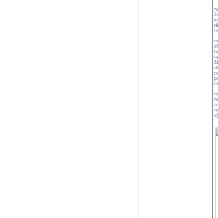
n
ž
k
t
f
t
c
b
t
č
d
p
p
č
f
n
a
n
v