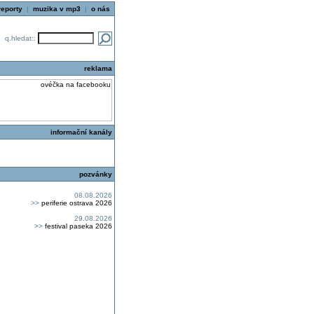
reporty
|
muzika v mp3
|
o nás
q.hledat::
reklama
informační kanály
pozvánky
08.08.2026
>>
periferie ostrava 2026
29.08.2026
>>
festival paseka 2026