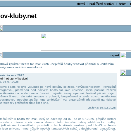
domů
|
rozšířené hledání
|
fotky
|
v-kluby.net
report
isková zpráva:: beats for love 2025 - největší český festival přichází s unikátním
esignem a svěžími novinkami
eats for ove 2025
olní oblast vítkovice
]
2.-05.07.2025
estival beats for love vstupuje do nové dekády se zcela novým konceptem - revoluční
esignovou proměnou pod názvem beats for love universe, která posune zážitek
ávštěvníků na zcela novou úroveň. největší český open-air festival přináší nejen
větový line-up, ale také inovace v pohodlí, bezpečnosti a zcela novou uměleckou
 designovou podobu areálu. tuto ambiciózní vizi organizátoři představili na tiskové
onferenci v pražském sídle čsob shq.
vloženo: 05.03.2025
etošní ročník
beats for love
, který se odehraje od 02. do 05.07.2025, přepíše historii
estivalu a otevře zcela novou dimenzi této ikonické oslavy elektronické hudby.
 jedinečném industriálním prostředí dolních vítkovic vznikne pod hlavičkou beats
or love universe hned několik nových fantastických světů s dechberoucí atmosférou.