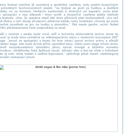
 letos festival nabídne již zavedený a spolehlivý cashless, tedy systém bezpečných
 pohodlných bezhotovostních plateb. "na festival se jezdí za hudbou a skvělými
ážitky, ne za frontami, hledáním bankomatů či drobných po kapsách. proto jsme
e spolupráci s visa připravili i letos rychlé a bezpečné cashless platby kdekoliv
a festivalu. víme, že zejména mladí lidé dnes přirozeně platí bezkontaktně, více než
vě třetiny z nich dávají při placení přednost mobilu nebo hodinkám. chceme jim proto
možnit soustředit se jen na hudbu a atmosféru," říká martin jarolím, vrchní ředitel
 člen představenstva čsob zodpovědný za retail.
alší z novinek v areálu bude nová, obří a technicky zdokonalená techno dome by
roud. ta bude letos umístěná ve velkokapacitním stanu s moderním konceptem 360°
tage. "proud ve spolupráci s beats for love obrací proud techno scény a přináší
nikátní stage, kde bude dj hrát přímo uprostřed davu. vůbec první stage tohoto druhu
ytvoří neopakovatelnou atmosféru plnou syrové energie a blízkého kontaktu
 hudbou. návštěvníky čeká špičkový vizuál, strhující vibe a line-up včele s hvězdami
ako dj rush, richie hawtin a dalšími legendami," upřesňuje jakub marek, marketingový
anažer zastupující proud.