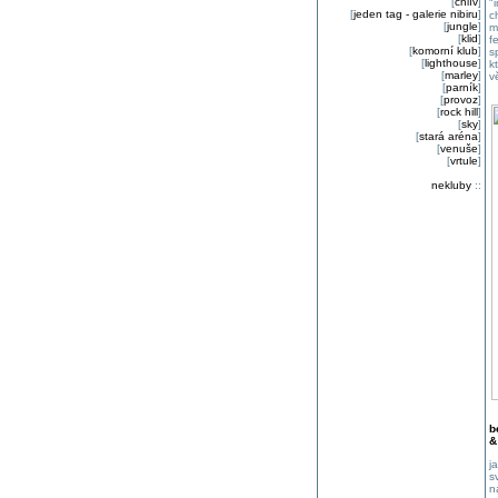
[
chlív
]
"
[
jeden tag - galerie nibiru
]
c
[
jungle
]
m
[
klid
]
f
[
komorní klub
]
s
[
lighthouse
]
k
[
marley
]
v
[
parník
]
[
provoz
]
[
rock hill
]
[
sky
]
[
stará aréna
]
[
venuše
]
[
vrtule
]
nekluby
::
b
&
j
s
n