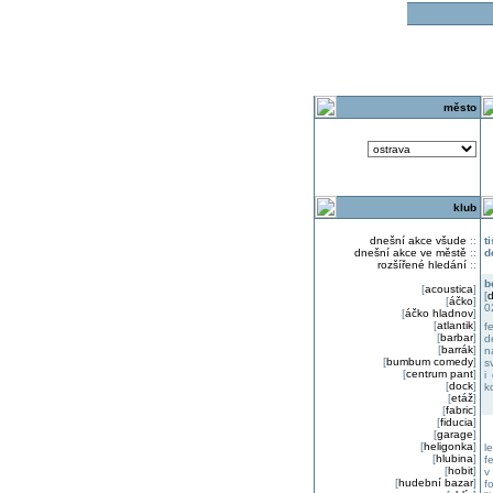
o
město
klub
dnešní akce všude
::
t
dnešní akce ve městě
::
d
rozšířené hledání
::
b
[
acoustica
]
[
d
[
áčko
]
0
[
áčko hladnov
]
[
atlantik
]
f
[
barbar
]
d
[
barrák
]
n
[
bumbum comedy
]
s
[
centrum pant
]
i
[
dock
]
k
[
etáž
]
[
fabric
]
[
fiducia
]
[
garage
]
[
heligonka
]
l
[
hlubina
]
f
[
hobit
]
v
[
hudební bazar
]
f