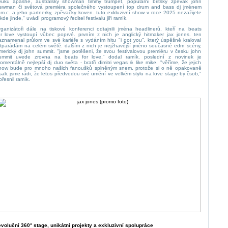
vuku apashe, australský showman timmy trumpet, populární britský zpěvák john
ewman či světová premiéra společného vystoupení top drum and bass dj jménem
.m.c. a jeho partnerky, zpěvačky koven. tuto exkluzivní show v roce 2025 nezažijete
ikde jinde," uvádí programový ředitel festivalu jiří ramík.
rganizátoři dále na tiskové konferenci odtajnili jména headlinerů, kteří na beats
or love vystoupí vůbec poprvé. prvním z nich je anglický hitmaker jax jones. ten
aznamenal průlom ve své kariéře s vydáním hitu "i got you”, který úspěšně kraloval
itparádám na celém světě. dalším z nich je nejžhavější jméno současné edm scény,
merický dj john summit. "jsme potěšeni, že svou festivalovou premiéru v česku john
ummit uvede zrovna na beats for love,” dodal ramík. poslední z novinek je
omentálně nejlepší dj duo světa - bratři dimitri vegas & like mike. "věříme, že jejich
how bude pro mnoho našich fanoušků splněným snem, protože si o ně opakovaně
sali. jsme rádi, že letos předvedou své umění ve velkém stylu na love stage by čsob,”
přesnil ramík.
evoluční 360° stage, unikátní projekty a exkluzivní spolupráce