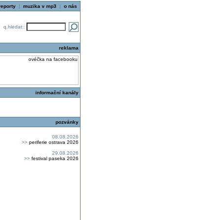
reporty
|
muzika v mp3
|
o nás
q.hledat::
reklama
informační kanály
pozvánky
08.08.2026
>>
periferie ostrava 2026
29.08.2026
>>
festival paseka 2026