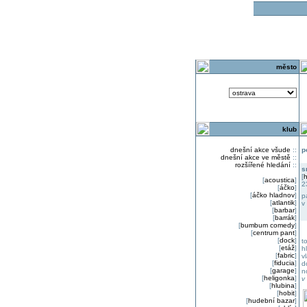
o
město
klub
dnešní akce všude
::
p
dnešní akce ve městě
::
rozšířené hledání
::
s
[
h
[
acoustica
]
2
[
áčko
]
[
áčko hladnov
]
p
[
atlantik
]
v
[
barbar
]
[
barrák
]
[
bumbum comedy
]
[
centrum pant
]
[
dock
]
t
[
etáž
]
h
[
fabric
]
v
[
fiducia
]
d
[
garage
]
n
[
heligonka
]
v
[
hlubina
]
[
hobit
]
[
hudební bazar
]