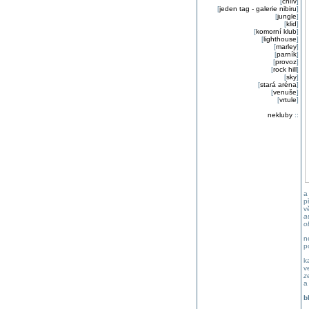
[
chlív
]
[
jeden tag - galerie nibiru
]
[
jungle
]
[
klid
]
[
komorní klub
]
[
lighthouse
]
[
marley
]
[
parník
]
[
provoz
]
[
rock hill
]
[
sky
]
[
stará aréna
]
[
venuše
]
[
vrtule
]
nekluby
::
a
p
v
a
o
n
p
k
v
z
a
b