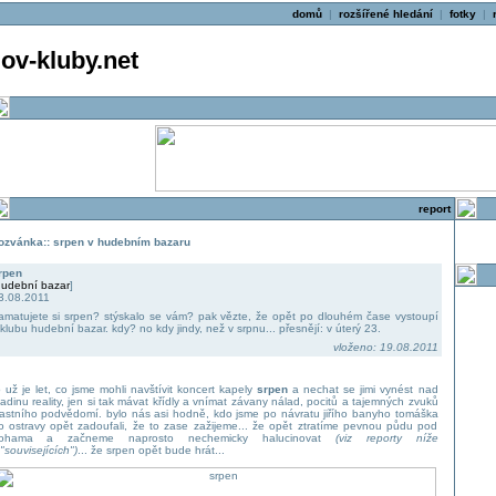
domů
|
rozšířené hledání
|
fotky
|
v-kluby.net
report
ozvánka:: srpen v hudebním bazaru
rpen
udební bazar
]
3.08.2011
amatujete si srpen? stýskalo se vám? pak vězte, že opět po dlouhém čase vystoupí
 klubu hudební bazar. kdy? no kdy jindy, než v srpnu... přesnějí: v úterý 23.
vloženo: 19.08.2011
o už je let, co jsme mohli navštívit koncert kapely
srpen
a nechat se jimi vynést nad
ladinu reality, jen si tak mávat křídly a vnímat závany nálad, pocitů a tajemných zvuků
lastního podvědomí. bylo nás asi hodně, kdo jsme po návratu jiřího banyho tomáška
o ostravy opět zadoufali, že to zase zažijeme... že opět ztratíme pevnou půdu pod
ohama a začneme naprosto nechemicky halucinovat
(viz reporty níže
 "souvisejících")
... že srpen opět bude hrát...