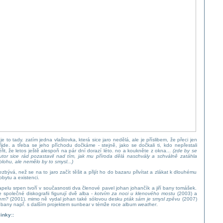
 je to tady. zatím jedna vlaštovka, která sice jaro nedělá, ale je příslibem, že přeci jen
řijde. a třeba se jeho příchodu dočkáme - stejně, jako se dočkali ti, kdo nepřestali
ěřit, že letos ještě alespoň na pár dní dorazí léto. no a koukněte z okna...
(zde by se
utor sice rád pozastavil nad tím, jak mu příroda dělá naschvály a schválně zatáhla
blohu, ale nemělo by to smysl...)
ezbývá, než se na to jaro začít těšit a přijít ho do bazaru přivítat a zlákat k dlouhému
obytu a existenci.
apelu srpen tvoří v současnosti dva členové pavel johan johančík a jiří bany tomášek.
e společné diskografii figurují dvě alba -
kotvím za noci u klenového mostu
(2003) a
em?
(2001). mimo ně vydal johan také sólovou desku
pták sám je smysl zpěvu
(2007)
 bany např. s dalším projektem sunbear v témže roce album
weather
.
linky::