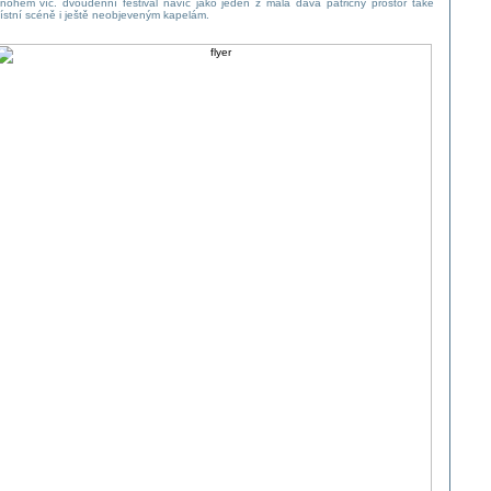
nohem víc. dvoudenní festival navíc jako jeden z mála dává patřičný prostor také
ístní scéně i ještě neobjeveným kapelám.