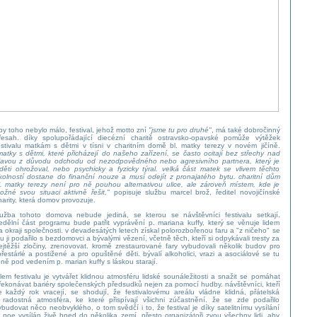
by toho nebylo málo, festival, jehož motto zní
"jsme tu pro druhé"
, má také dobročinný
řesah. díky spolupořádající diecézní charitě ostravsko-opavské pomůže výtěžek
estivalu matkám s dětmi v tísni v charitním domě bl. matky terezy v novém jičíně.
matky s dětmi, které přicházejí do našeho zařízení, se často ocitají bez střechy nad
lavou z důvodu odchodu od nezodpovědného nebo agresivního partnera, který je
 děti ohrožoval, nebo psychicky a fyzicky týral. velká část matek se vlivem těchto
kolností dostane do finanční nouze a musí odejít z pronajatého bytu. charitní dům
l. matky terezy není pro ně pouhou alternativou ulice, ale zároveň místem, kde je
ožné svou situaci aktivně řešit,"
popisuje službu marcel brož, ředitel novojičínské
harity, která domov provozuje.
lužba tohoto domova nebude jediná, se kterou se návštěvníci festivalu setkají.
edělní část programu bude patřit vyprávění p. mariana kuffy, který se věnuje lidem
a okraji společnosti. v devadesátých letech získal polorozbořenou faru a "z ničeho" se
u ji podařilo s bezdomovci a bývalými vězení, včetně těch, kteří si odpykávali tresty za
ejtěžší zločiny, zrenovovat. kromě zrestaurované fary vybudovali několik budov pro
řestárlé a postižené a pro opuštěné děti. bývalí alkoholici, vrazi a asociálové se tu
 ně pod vedením p. marian kuffy s láskou starají.
ílem festivalu je vytvářet klidnou atmosféru lidské sounáležitosti a snažit se pomáhat
řekonávat bariéry společenských předsudků nejen za pomocí hudby. návštěvníci, kteří
e každý rok vracejí, se shodují, že festivalovému areálu vládne klidná, přátelská
 radostná atmosféra, ke které přispívají všichni zúčastnění. že se zde podařilo
ybudovat něco neobvyklého, o tom svědčí i to, že festival je díky satelitnímu vysílání
v noe vysílán živě hned do několika zemí. přesto organizátoři zvou všechny lidi, aby