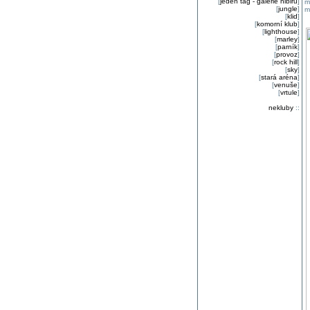
[
jeden tag - galerie nibiru
]
m
[
jungle
]
m
[
klid
]
[
komorní klub
]
[
lighthouse
]
[
marley
]
[
parník
]
[
provoz
]
[
rock hill
]
[
sky
]
[
stará aréna
]
[
venuše
]
[
vrtule
]
nekluby
::