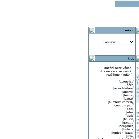
o
město
klub
dnešní akce všude
::
p
dnešní akce ve městě
::
rozšířené hledání
::
s
[
[
acoustica
]
1
[
áčko
]
[
áčko hladnov
]
m
[
atlantik
]
k
[
barbar
]
u
[
barrák
]
[
bumbum comedy
]
[
centrum pant
]
[
dock
]
[
etáž
]
l
[
fabric
]
k
[
fiducia
]
j
[
garage
]
s
[
heligonka
]
z
[
hlubina
]
s
[
hudební bazar
]
t
[
chlív
]
c