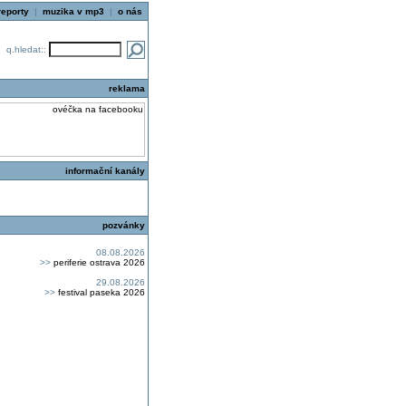
reporty
|
muzika v mp3
|
o nás
q.hledat::
reklama
informační kanály
pozvánky
08.08.2026
>>
periferie ostrava 2026
29.08.2026
>>
festival paseka 2026