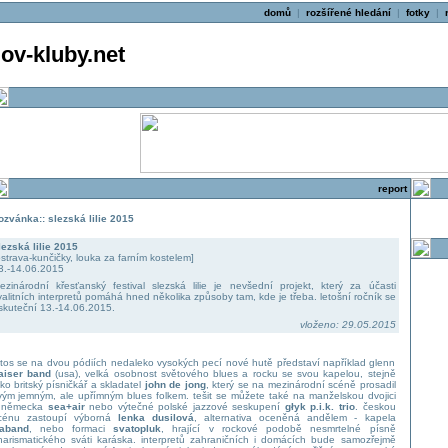
domů
|
rozšířené hledání
|
fotky
|
v-kluby.net
report
ozvánka:: slezská lilie 2015
lezská lilie 2015
ostrava-kunčičky, louka za farním kostelem]
3.-14.06.2015
ezinárodní křesťanský festival slezská lilie je nevšední projekt, který za účasti
valitních interpretů pomáhá hned několika způsoby tam, kde je třeba. letošní ročník se
skuteční 13.-14.06.2015.
vloženo: 29.05.2015
etos se na dvou pódiích nedaleko vysokých pecí nové hutě představí například glenn
aiser band
(usa), velká osobnost světového blues a rocku se svou kapelou, stejně
ako britský písničkář a skladatel
john de jong
, který se na mezinárodní scéně prosadil
vým jemným, ale upřímným blues folkem. tešit se můžete také na manželskou dvojici
 německa
sea+air
nebo výtečné polské jazzové seskupení
głyk p.i.k. trio
. českou
cénu zastoupí výborná
lenka dusilová
, alternativa oceněná andělem - kapela
raband
, nebo formaci
svatopluk
, hrající v rockové podobě nesmrtelné písně
harismatického sváti karáska. interpretů zahraničních i domácích bude samozřejmě