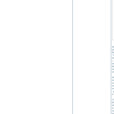
a
p
f
"
h
i
o
b
m
c
s
n
n
m
n
p
o
c
p
s
a
v
t