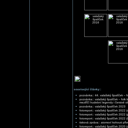
související články::
pozvánka:: 44. valašský špalíček – fo
pozvánka:: valašský špalíček – folk 
meziříčí hudební legendy i čerstvé o
pozvánka:: valašský špalíček 2023
fotoreport:: valašský špalíček 2022 (
fotoreport:: valašský špalíček 2022 (
fotoreport:: valašský špalíček 2022 (č
tisková zpráva:: atomoví kohouti při
fotoreport:: valašský špalíček 2020 