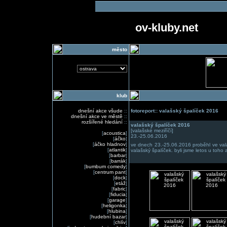
ov-kluby.net
město
klub
dnešní akce všude
::
fotoreport:: valašský špalíček 2016
dnešní akce ve městě
::
rozšířené hledání
::
valašský špalíček 2016
[valašské meziříčí]
[
acoustica
]
23.-25.06.2016
[
áčko
]
[
áčko hladnov
]
ve dnech 23.-25.06.2016 proběhl ve valašs
[
atlantik
]
valašský špalíček. byli jsme letos u toho 
[
barbar
]
[
barrák
]
[
bumbum comedy
]
[
centrum pant
]
[
dock
]
[
etáž
]
[
fabric
]
[
fiducia
]
[
garage
]
[
heligonka
]
[
hlubina
]
[
hudební bazar
]
[
chlív
]