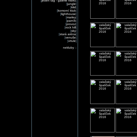
[
jeden tag - galerie nibiru
]
[
jungle
]
[
klid
]
[
komorní klub
]
[
lighthouse
]
[
marley
]
[
parník
]
[
provoz
]
[
rock hill
]
[
sky
]
[
stará aréna
]
[
venuše
]
[
vrtule
]
nekluby
::