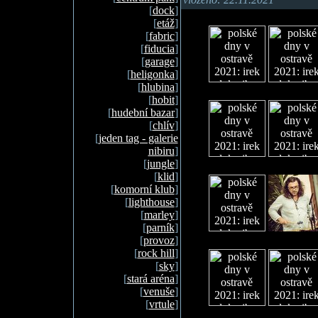
[
dock
]
[
etáž
]
[
fabric
]
[
fiducia
]
[
garage
]
[
heligonka
]
[
hlubina
]
[
hobit
]
[
hudební bazar
]
[
chlív
]
[
jeden tag - galerie
nibiru
]
[
jungle
]
[
klid
]
[
komorní klub
]
[
lighthouse
]
[
marley
]
[
parník
]
[
provoz
]
[
rock hill
]
[
sky
]
[
stará aréna
]
[
venuše
]
[
vrtule
]