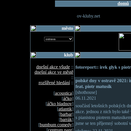
domů
ov-kluby.net
město
klub
dnešní akce všude
::
fotoreport:: irek głyk s pi
dnešní akce ve městě
::
polské dny v ostravě 2021: i
rozšířené hledání
::
feat. piotr matusik
[shothouse]
[
acoustica
]
06.11.2021
[
áčko
]
[
áčko hladnov
]
součástí letošních polských dn
[
atlantik
]
akce. jednou z nich bylo také 
[
barbar
]
s pianistou piotrem matusikem
[
barrák
]
jsme se ten příjemný sobotní
[
bumbum comedy
]
[
centrum pant
]
vloženo: 22.11.2021