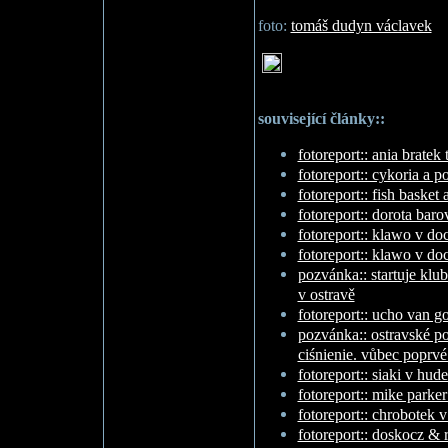
foto:
tomáš dudyn václavek
související články::
fotoreport:: ania bratek 
fotoreport:: cykoria a 
fotoreport:: fish basket
fotoreport:: dorota baro
fotoreport:: klawo v doc
fotoreport:: klawo v doc
pozvánka:: startuje klu
v ostravě
fotoreport:: ucho van 
pozvánka:: ostravské po
ciśnienie. vůbec poprvé
fotoreport:: siaki v hu
fotoreport:: mike parke
fotoreport:: chrobotek 
fotoreport:: doskocz &