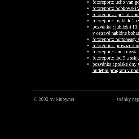
fotoreport:: ucho van 
fotoreport:: bobkovski 
fotoreport:: apostolis a
fotoreport:: pytki doś 
pozvánka:: jubilejní 10.
v ostravě nabídne boha
fotoreport:: nottooeasy
fotoreport:: prowizori
fotoreport:: anna mysła
fotoreport:: lód 9 a ssk
pozvánka:: polské dny 
hudební program v pod
© 2002 ov-kluby.net
stránky nep