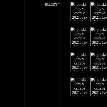
nekluby
::