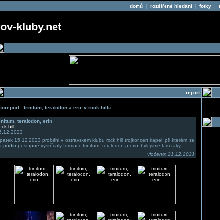
domů
|
rozšířené hledání
|
fotky
|
v-kluby.net
report
otoreport:: trinitum, teralodon a erin v rock hillu
rinitum, teralodon, erin
ock hill
]
5.12.2023
 pátek 15.12.2023 proběhl v ostravském klubu rock hill trojkoncert kapel, při kterém se
a pódiu postupně vystřídaly formace trinitum, teralodon a erin. byli jsme tam taky.
vloženo: 21.12.2023