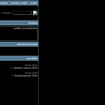
reporty
|
muzika v mp3
|
o nás
q.hledat::
reklama
informační kanály
pozvánky
08.08.2026
>>
periferie ostrava 2026
29.08.2026
>>
festival paseka 2026