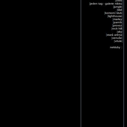
[
chlív
]
[
jeden tag - galerie nibiru
]
[
jungle
]
[
klid
]
[
komorní klub
]
[
lighthouse
]
[
marley
]
[
parník
]
[
provoz
]
[
rock hill
]
[
sky
]
[
stará aréna
]
[
venuše
]
[
vrtule
]
nekluby
::