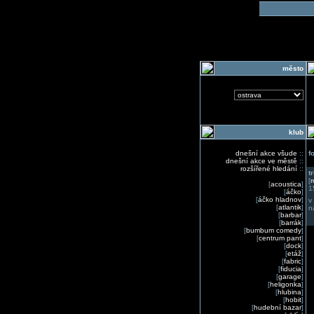
o
město
klub
dnešní akce všude
::
f
dnešní akce ve městě
::
rozšířené hledání
::
t
[
r
[
acoustica
]
1
[
áčko
]
[
áčko hladnov
]
v
[
atlantik
]
n
[
barbar
]
[
barrák
]
[
bumbum comedy
]
[
centrum pant
]
[
dock
]
[
etáž
]
[
fabric
]
[
fiducia
]
[
garage
]
[
heligonka
]
[
hlubina
]
[
hobit
]
[
hudební bazar
]