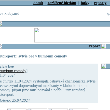
domů
|
rozšířené hledání
|
fotky
|
reporty
v-kluby.net
q
report
otoreport:: sylvie bee v bumbum comedy
ylvie bee
bumbum comedy
]
1.04.2024
e čtvrtek 11.04.2024 vystoupila ostravská chansoniérka sylvie
ee se svými doprovodnými muzikanty v klubu bumbum
omedy. přijali jsme milé pozvání a pořídili tam rozsáhlý
otoreport.
loženo: 25.04.2024