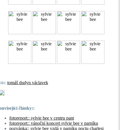
oto:
tomáš dudyn václavek
ouvisející články::
fotoreport:: sylvie bee v centru pant
fotoreport:: vánoční koncert sylvie bee v parníku
pozvánka:: sylvie bee vzdá v parníku poctu charlesi