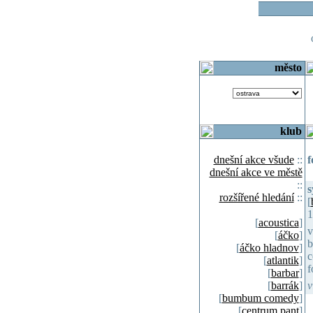
o
město
klub
dnešní akce všude
::
f
dnešní akce ve městě
::
s
rozšířené hledání
::
[
1
[
acoustica
]
v
[
áčko
]
b
[
áčko hladnov
]
c
[
atlantik
]
f
[
barbar
]
[
barrák
]
v
[
bumbum comedy
]
[
centrum pant
]