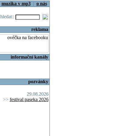
|
muzika v mp3
|
o nás
.hledat::
reklama
informační kanály
pozvánky
29.08.2026
>>
festival paseka 2026