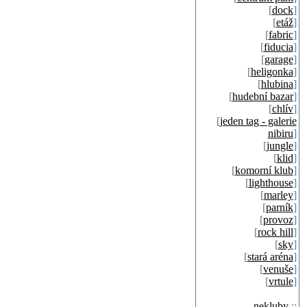
[
dock
]
[
etáž
]
[
fabric
]
[
fiducia
]
[
garage
]
[
heligonka
]
[
hlubina
]
[
hudební bazar
]
[
chlív
]
[
jeden tag - galerie
nibiru
]
[
jungle
]
[
klid
]
[
komorní klub
]
[
lighthouse
]
[
marley
]
[
parník
]
[
provoz
]
[
rock hill
]
[
sky
]
[
stará aréna
]
[
venuše
]
[
vrtule
]
nekluby
::