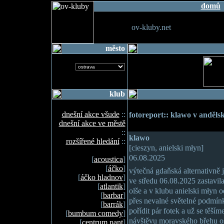
domů
ov-kluby.net
město
klub
dnešní akce všude
::
fotoreport:: klawo v anděl
dnešní akce ve městě
::
klawo
rozšířené hledání
::
[cieszyn, anielski młyn]
06.08.2025
[
acoustica
]
[
áčko
]
výtečná gdaňská alternativně
[
áčko hladnov
]
ve středu 06.08.2025 zastavila
[
atlantik
]
olše a v klubu anielski młyn o
[
barbar
]
přes nevalné světelné podmínk
[
barrák
]
pořídit pár fotek a už se těší
[
bumbum comedy
]
návštěvu moravského břehu os
[
centrum pant
]