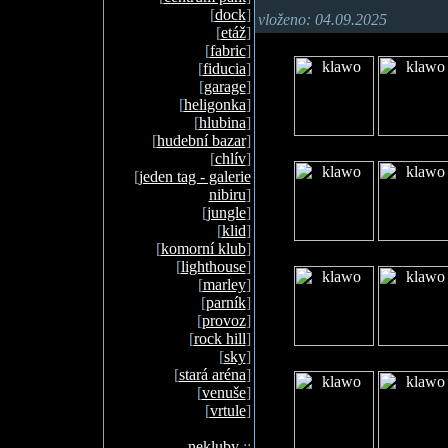
[
dock
]
vloženo: 04.09.2025
[
etáž
]
[
fabric
]
[
fiducia
]
[
garage
]
[
heligonka
]
[
hlubina
]
[
hudební bazar
]
[
chlív
]
[
jeden tag - galerie
nibiru
]
[
jungle
]
[
klid
]
[
komorní klub
]
[
lighthouse
]
[
marley
]
[
parník
]
[
provoz
]
[
rock hill
]
[
sky
]
[
stará aréna
]
[
venuše
]
[
vrtule
]
nekluby
::