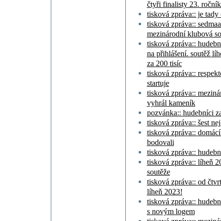
čtyři finalisty 23. roční
tisková zpráva:: je tady
tisková zpráva:: sedmaa
mezinárodní klubová so
tisková zpráva:: hudebn
na přihlášení. soutěž lí
za 200 tisíc
tisková zpráva:: respek
startuje
tisková zpráva:: meziná
vyhrál kameník
pozvánka:: hudebníci zab
tisková zpráva:: šest ne
tisková zpráva:: domác
bodovali
tisková zpráva:: hudebn
tisková zpráva:: líheň 
soutěže
tisková zpráva:: od čtvr
líheň 2023!
tisková zpráva:: hudební
s novým logem