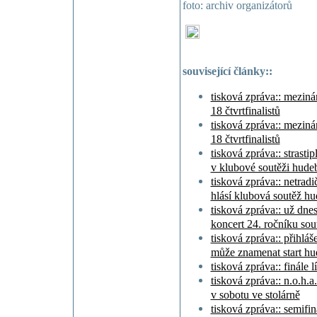
foto: archiv organizátorů
související články::
tisková zpráva:: mezin
18 čtvrtfinalistů
tisková zpráva:: mezin
18 čtvrtfinalistů
tisková zpráva:: strasti
v klubové soutěži hude
tisková zpráva:: netradi
hlásí klubová soutěž hu
tisková zpráva:: už dne
koncert 24. ročníku sou
tisková zpráva:: přihlá
může znamenat start hu
tisková zpráva:: finále 
tisková zpráva:: n.o.h.a.
v sobotu ve stolárně
tisková zpráva:: semifi