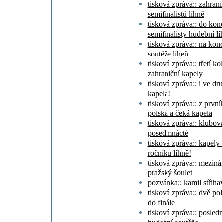
tisková zpráva:: zahran
semifinalistů líhně
tisková zpráva:: do ko
semifinalisty hudební lí
tisková zpráva:: na kon
soutěže líheň
tisková zpráva:: třetí k
zahraniční kapely
tisková zpráva:: i ve dr
kapela!
tisková zpráva:: z první
polská a čeká kapela
tisková zpráva:: klubov
posedmnácté
tisková zpráva:: kapely
ročníku líhně!
tisková zpráva:: meziná
pražský šoulet
pozvánka:: kamil střiha
tisková zpráva:: dvě po
do finále
tisková zpráva:: posledn