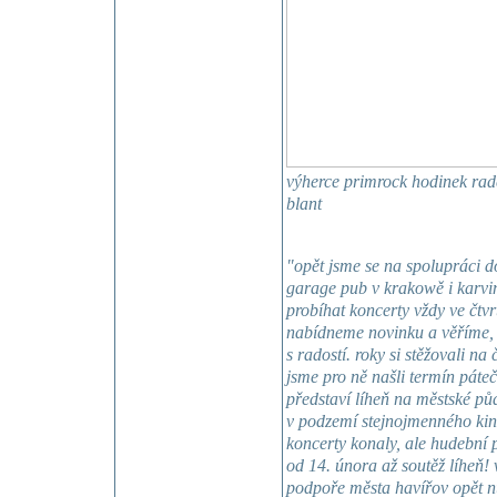
výherce primrock hodinek rade
blant
"opět jsme se na spolupráci d
garage pub v krakowě i karvi
probíhat koncerty vždy ve čtv
nabídneme novinku a věříme, že
s radostí. roky si stěžovali na
jsme pro ně našli termín páte
představí líheň na městské pů
v podzemí stejnojmenného kina
koncerty konaly, ale hudební 
od 14. února až soutěž líheň!
podpoře města havířov opět nu