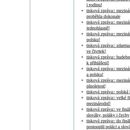
i rodinu!
tisková zpráva:: meziná
proběhla dokonale
tisková zpráva:: meziná
jednohlasně!
tisková zpráva:: meziná
polsku!
tisková zpráva:: zdarma
ve čtvrtek!
tisková zpráva:: hudeb
k přihlášení!
tisková zpráva:: meziná
a polsku!
tisková zpráva:: meziná
plnoletost!
tisková zpráva:: polská
tisková zpráva:: velké 
mezinárodní!
tisková zpráva:: ve fin
slováky, poláky i čechy
tisková zpráva:: do finá
postoupili poláci a slov