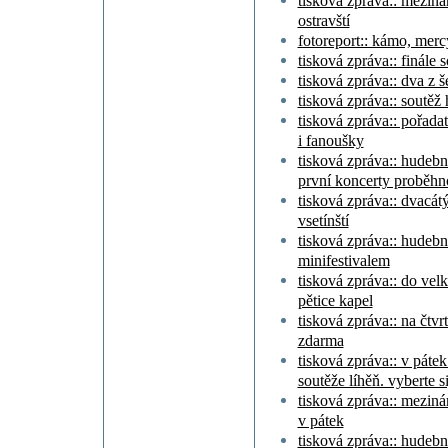
tisková zpráva:: mezinár
ostravští
fotoreport:: kámo, merc
tisková zpráva:: finále
tisková zpráva:: dva z š
tisková zpráva:: soutěž 
tisková zpráva:: pořada
i fanoušky
tisková zpráva:: hudební
první koncerty proběhno
tisková zpráva:: dvacátý
vsetínští
tisková zpráva:: hudebn
minifestivalem
tisková zpráva:: do velk
pětice kapel
tisková zpráva:: na čtvr
zdarma
tisková zpráva:: v pátek
soutěže líhěň. vyberte s
tisková zpráva:: meziná
v pátek
tisková zpráva:: hudební