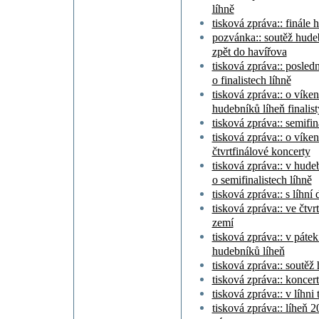
líhně
tisková zpráva:: finále
pozvánka:: soutěž hudeb
zpět do havířova
tisková zpráva:: posled
o finalistech líhně
tisková zpráva:: o vík
hudebníků líheň finalist
tisková zpráva:: semifin
tisková zpráva:: o víken
čtvrtfinálové koncerty
tisková zpráva:: v hude
o semifinalistech líhně
tisková zpráva:: s líhn
tisková zpráva:: ve čtvrt
zemí
tisková zpráva:: v pátek
hudebníků líheň
tisková zpráva:: soutěž
tisková zpráva:: koncert
tisková zpráva:: v líhni
tisková zpráva:: líheň 