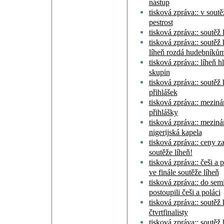
nástup
tisková zpráva:: v soutě
pestrost
tisková zpráva:: soutěž 
tisková zpráva:: soutěž
líheň rozdá hudebníkům 
tisková zpráva:: líheň 
skupin
tisková zpráva:: soutěž 
přihlášek
tisková zpráva:: meziná
přihlášky
tisková zpráva:: meziná
nigerijská kapela
tisková zpráva:: ceny za 
soutěže líheň!
tisková zpráva:: češi a p
ve finále soutěže líheň
tisková zpráva:: do sem
postoupili češi a poláci
tisková zpráva:: soutě
čtvrtfinalisty
tisková zpráva:: soutěž