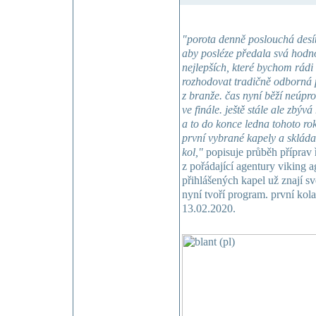
"porota denně poslouchá desít
aby posléze předala svá hodno
nejlepších, které bychom rádi 
rozhodovat tradičně odborná p
z branže. čas nyní běží neúpr
ve finále. ještě stále ale zbý
a to do konce ledna tohoto ro
první vybrané kapely a sklád
kol,"
popisuje průběh příprav ř
z pořádající agentury viking 
přihlášených kapel už znají s
nyní tvoří program. první kol
13.02.2020.