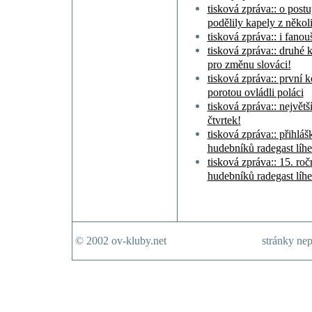
tisková zpráva:: o postu
podělily kapely z někol
tisková zpráva:: i fanou
tisková zpráva:: druhé k
pro změnu slováci!
tisková zpráva:: první k
porotou ovládli poláci
tisková zpráva:: největš
čtvrtek!
tisková zpráva:: přihlá
hudebníků radegast líh
tisková zpráva:: 15. ro
hudebníků radegast líh
© 2002 ov-kluby.net
stránky nep