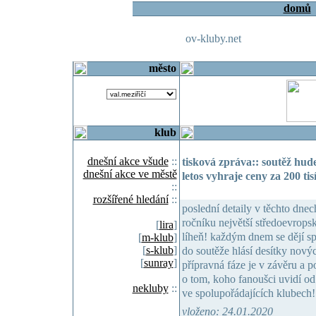
domů
ov-kluby.net
město
klub
dnešní akce všude
::
tisková zpráva:: soutěž hud
dnešní akce ve městě
letos vyhraje ceny za 200 tis
::
rozšířené hledání
::
poslední detaily v těchto dnec
ročníku největší středoevrop
[
lira
]
líheň! každým dnem se dějí s
[
m-klub
]
[
s-klub
]
do soutěže hlásí desítky nov
[
sunray
]
přípravná fáze je v závěru a 
o tom, koho fanoušci uvidí od
nekluby
::
ve spolupořádajících klubech!
vloženo: 24.01.2020