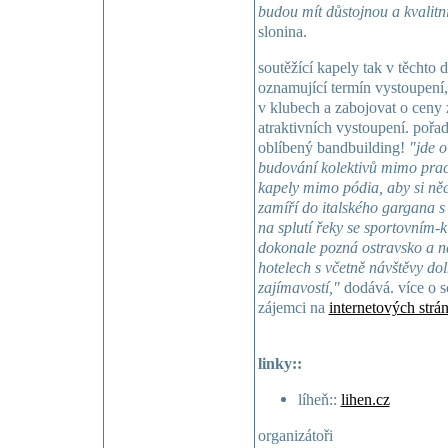
budou mít důstojnou a kvalitn
slonina.
soutěžící kapely tak v těchto 
oznamující termín vystoupení,
v klubech a zabojovat o ceny z
atraktivních vystoupení. pořada
oblíbený bandbuilding!
"jde 
budování kolektivů mimo prac
kapely mimo pódia, aby si něco 
zamíří do italského gargana s
na splutí řeky se sportovním-kl
dokonale pozná ostravsko a ná
hotelech s včetně návštěvy doln
zajímavostí,"
dodává. více o s
zájemci na
internetových strá
linky::
líheň::
lihen.cz
organizátoři