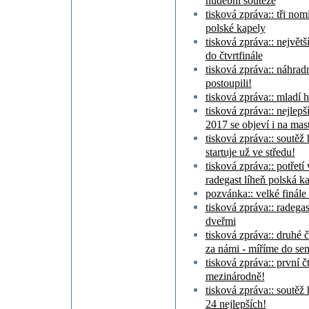
hudební soutěže
tisková zpráva:: tři no
polské kapely
tisková zpráva:: největš
do čtvrtfinále
tisková zpráva:: náhradn
postoupili!
tisková zpráva:: mladí h
tisková zpráva:: nejlepš
2017 se objeví i na mast
tisková zpráva:: soutěž
startuje už ve středu!
tisková zpráva:: potřetí v
radegast líheň polská k
pozvánka:: velké finále
tisková zpráva:: radegast
dveřmi
tisková zpráva:: druhé č
za námi - míříme do se
tisková zpráva:: první č
mezinárodně!
tisková zpráva:: soutěž
24 nejlepších!