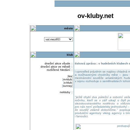
ov-kluby.net
město
klub
dnešní akce všude
::
tisková zpráva:: v hudebních klubech s
dnešní akce ve městě
::
rozšířené hledání
::
i uprostřed prázdnin se najdou chladná m
a rozžhavenými chodníky měst – jsou 
[
lira
]
mezinárodní soutěže amatérských hud
[
m-klub
]
v srpnu rozhoduje o semifinalistech tohot
[
s-klub
]
[
sunray
]
nekluby
::
"ještě chybí dva páteční a sobotní veče
ročníku, kteří se v září utkají o čtyři
slezskoostravského rockfestu o vítězst
pro nás není pořadatelsky jednoduchý – u
že soutěž zdárně dokončíme,"
popisuje
produkční agentury viking agency s tí
i fanoušci.