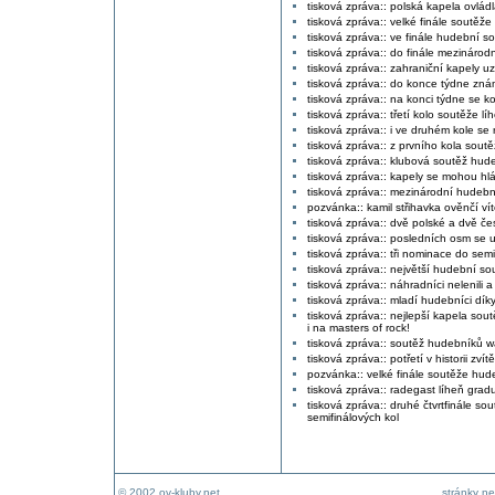
tisková zpráva:: polská kapela ovlád
tisková zpráva:: velké finále soutě
tisková zpráva:: ve finále hudební so
tisková zpráva:: do finále mezinárodn
tisková zpráva:: zahraniční kapely uza
tisková zpráva:: do konce týdne zná
tisková zpráva:: na konci týdne se k
tisková zpráva:: třetí kolo soutěže l
tisková zpráva:: i ve druhém kole se 
tisková zpráva:: z prvního kola sout
tisková zpráva:: klubová soutěž hud
tisková zpráva:: kapely se mohou hlá
tisková zpráva:: mezinárodní hudební
pozvánka:: kamil střihavka ověnčí v
tisková zpráva:: dvě polské a dvě čes
tisková zpráva:: posledních osm se 
tisková zpráva:: tři nominace do semi
tisková zpráva:: největší hudební sou
tisková zpráva:: náhradníci nelenili 
tisková zpráva:: mladí hudebníci díky
tisková zpráva:: nejlepší kapela sout
i na masters of rock!
tisková zpráva:: soutěž hudebníků wa
tisková zpráva:: potřetí v historii zví
pozvánka:: velké finále soutěže hud
tisková zpráva:: radegast líheň graduj
tisková zpráva:: druhé čtvrtfinále so
semifinálových kol
© 2002 ov-kluby.net
stránky ne