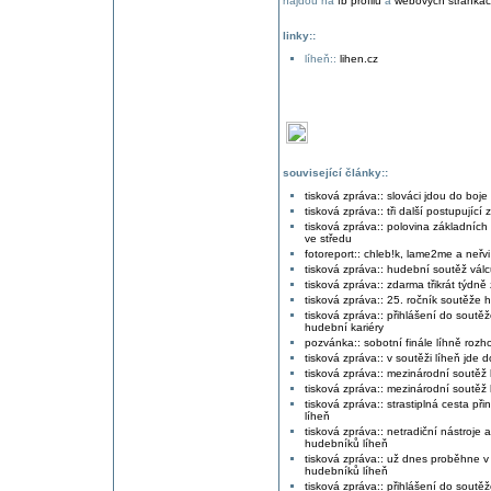
najdou na
fb profilu
a
webových stránká
linky::
líheň::
lihen.cz
související články::
tisková zpráva:: slováci jdou do boje
tisková zpráva:: tři další postupující
tisková zpráva:: polovina základních 
ve středu
fotoreport:: chleb!k, lame2me a neřvi
tisková zpráva:: hudební soutěž válcu
tisková zpráva:: zdarma třikrát týdn
tisková zpráva:: 25. ročník soutěže 
tisková zpráva:: přihlášení do sout
hudební kariéry
pozvánka:: sobotní finále líhně rozh
tisková zpráva:: v soutěži líheň jde 
tisková zpráva:: mezinárodní soutěž 
tisková zpráva:: mezinárodní soutěž 
tisková zpráva:: strastiplná cesta p
líheň
tisková zpráva:: netradiční nástroje 
hudebníků líheň
tisková zpráva:: už dnes proběhne v 
hudebníků líheň
tisková zpráva:: přihlášení do sout