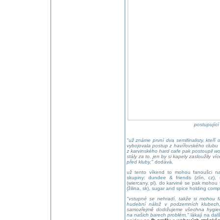
postupující
"už známe první dva semifinalisty, kteří
vybojovala postup z havířovského clubu
z karvinského hard cafe pak postoupil wol
stály za to, jen by si kapely zasloužily ví
před kluby,"
dodává.
už tento víkend to mohou fanoušci nap
skupiny: dundee & friends (zlín, cz),
(wiercany, pl). do karviné se pak mohou f
(žilina, sk), sugar and spice holding com
"vstupné se nehradí, takže si mohou f
hudební nálož v podzemních klubech
samozřejmě dodržujeme všechna hygien
na našich barech problém,"
lákají na dalš