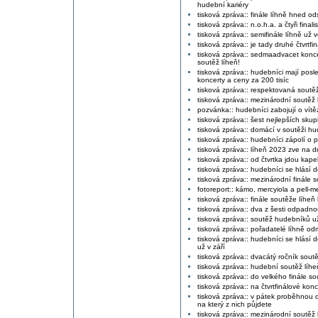
hudební kariéry
tisková zpráva:: finále líhně hned od
tisková zpráva:: n.o.h.a. a čtyři final
tisková zpráva:: semifinále líhně už v
tisková zpráva:: je tady druhé čtvrtfi
tisková zpráva:: sedmaadvacet konc
soutěž líheň!
tisková zpráva:: hudebníci mají posle
koncerty a ceny za 200 tisíc
tisková zpráva:: respektovaná soutěž
tisková zpráva:: mezinárodní soutěž
pozvánka:: hudebníci zabojují o vítěz
tisková zpráva:: šest nejlepších skupi
tisková zpráva:: domácí v soutěži h
tisková zpráva:: hudebníci zápolí o p
tisková zpráva:: líheň 2023 zve na d
tisková zpráva:: od čtvrtka jdou kape
tisková zpráva:: hudebníci se hlásí
tisková zpráva:: mezinárodní finále so
fotoreport:: kámo, mercyiola a pell-m
tisková zpráva:: finále soutěže líhe
tisková zpráva:: dva z šesti odpadnou
tisková zpráva:: soutěž hudebníků už 
tisková zpráva:: pořadatelé líhně o
tisková zpráva:: hudebníci se hlásí 
už v září
tisková zpráva:: dvacátý ročník soutěž
tisková zpráva:: hudební soutěž líheň
tisková zpráva:: do velkého finále s
tisková zpráva:: na čtvrtfinálové kon
tisková zpráva:: v pátek proběhnou da
na který z nich půjdete
tisková zpráva:: mezinárodní soutěž