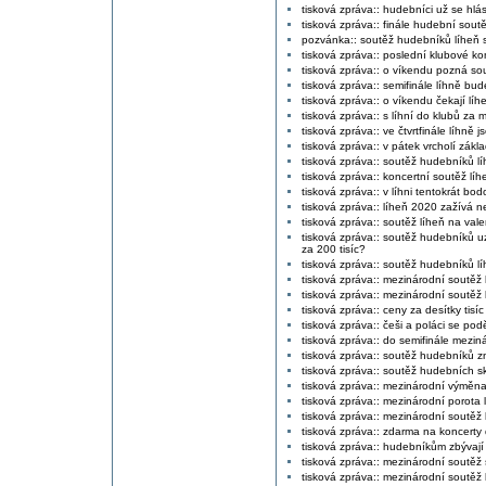
tisková zpráva:: hudebníci už se hlás
tisková zpráva:: finále hudební sout
pozvánka:: soutěž hudebníků líheň s
tisková zpráva:: poslední klubové kon
tisková zpráva:: o víkendu pozná sou
tisková zpráva:: semifinále líhně bud
tisková zpráva:: o víkendu čekají líh
tisková zpráva:: s líhní do klubů za
tisková zpráva:: ve čtvrtfinále líhně 
tisková zpráva:: v pátek vrcholí zák
tisková zpráva:: soutěž hudebníků lí
tisková zpráva:: koncertní soutěž líh
tisková zpráva:: v líhni tentokrát bod
tisková zpráva:: líheň 2020 zažívá n
tisková zpráva:: soutěž líheň na vale
tisková zpráva:: soutěž hudebníků uz
za 200 tisíc?
tisková zpráva:: soutěž hudebníků líh
tisková zpráva:: mezinárodní soutěž 
tisková zpráva:: mezinárodní soutěž 
tisková zpráva:: ceny za desítky tisíc 
tisková zpráva:: češi a poláci se poděl
tisková zpráva:: do semifinále meziná
tisková zpráva:: soutěž hudebníků zná
tisková zpráva:: soutěž hudebních sku
tisková zpráva:: mezinárodní výměna
tisková zpráva:: mezinárodní porota 
tisková zpráva:: mezinárodní soutěž 
tisková zpráva:: zdarma na koncerty 
tisková zpráva:: hudebníkům zbývají 
tisková zpráva:: mezinárodní soutěž 
tisková zpráva:: mezinárodní soutěž 