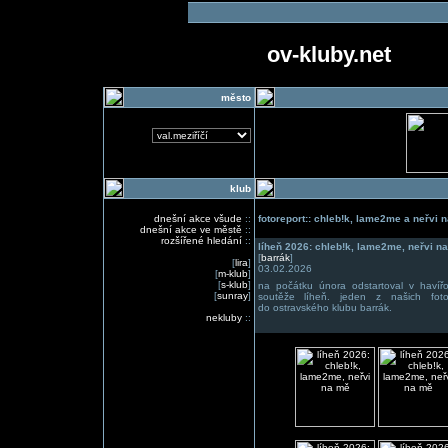
ov-kluby.net
město
klub
dnešní akce všude
::
fotoreport:: chleb!k, lame2me a neřvi n
dnešní akce ve městě
::
rozšířené hledání
::
líheň 2026: chleb!k, lame2me, neřvi n
[
barrák
]
[
lira
]
03.02.2026
[
m-klub
]
[
s-klub
]
na počátku února odstartoval v havířo
[
sunray
]
soutěže líheň. jeden z našich foto
do ostravského klubu barrák.
nekluby
::