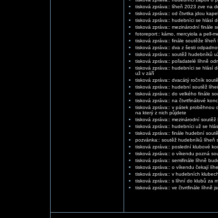
tisková zpráva:: líheň 2023 zve na d
tisková zpráva:: od čtvrtka jdou kape
tisková zpráva:: hudebníci se hlásí
tisková zpráva:: mezinárodní finále so
fotoreport:: kámo, mercyiola a pell-m
tisková zpráva:: finále soutěže líhe
tisková zpráva:: dva z šesti odpadnou
tisková zpráva:: soutěž hudebníků už 
tisková zpráva:: pořadatelé líhně o
tisková zpráva:: hudebníci se hlásí 
už v září
tisková zpráva:: dvacátý ročník soutěž
tisková zpráva:: hudební soutěž líheň
tisková zpráva:: do velkého finále s
tisková zpráva:: na čtvrtfinálové kon
tisková zpráva:: v pátek proběhnou da
na který z nich půjdete
tisková zpráva:: mezinárodní soutěž
tisková zpráva:: hudebníci už se hlás
tisková zpráva:: finále hudební sout
pozvánka:: soutěž hudebníků líheň s
tisková zpráva:: poslední klubové kon
tisková zpráva:: o víkendu pozná sou
tisková zpráva:: semifinále líhně bud
tisková zpráva:: o víkendu čekají líh
tisková zpráva:: v hudebních klubech
tisková zpráva:: s líhní do klubů za
tisková zpráva:: ve čtvrtfinále líhně 