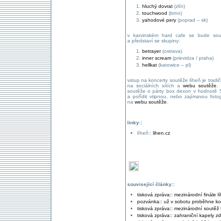
hluchý dovrat
(zlín)
touchwood
(brno)
yahodové pery
(poprad – sk)
v karvinském hard cafe se bude soutě
a představí se skupiny:
betrayer
(ostrava)
inner scream
(prievidza / praha)
hellkat
(katowice – pl)
vstup na koncerty soutěže líheň je tradi
na sociálních sítích a
webu soutěže
.
soutěže o párty box dexon v hodnotě 50
a pořídit vtipnou, nebo zajímavou fotog
na
webu soutěže
.
linky::
líheň::
lihen.cz
související články::
tisková zpráva:: mezinárodní finále l
pozvánka:: už v sobotu proběhne konc
tisková zpráva:: mezinárodní soutěž 
tisková zpráva:: zahraniční kapely z