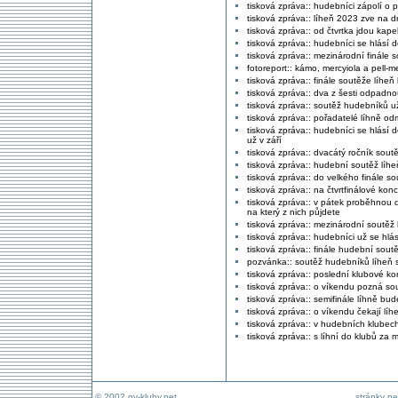
tisková zpráva:: hudebníci zápolí o p
tisková zpráva:: líheň 2023 zve na d
tisková zpráva:: od čtvrtka jdou kape
tisková zpráva:: hudebníci se hlásí
tisková zpráva:: mezinárodní finále so
fotoreport:: kámo, mercyiola a pell-m
tisková zpráva:: finále soutěže líhe
tisková zpráva:: dva z šesti odpadnou
tisková zpráva:: soutěž hudebníků už 
tisková zpráva:: pořadatelé líhně o
tisková zpráva:: hudebníci se hlásí 
už v září
tisková zpráva:: dvacátý ročník soutěž
tisková zpráva:: hudební soutěž líheň
tisková zpráva:: do velkého finále s
tisková zpráva:: na čtvrtfinálové kon
tisková zpráva:: v pátek proběhnou da
na který z nich půjdete
tisková zpráva:: mezinárodní soutěž
tisková zpráva:: hudebníci už se hlás
tisková zpráva:: finále hudební sout
pozvánka:: soutěž hudebníků líheň s
tisková zpráva:: poslední klubové kon
tisková zpráva:: o víkendu pozná sou
tisková zpráva:: semifinále líhně bud
tisková zpráva:: o víkendu čekají líh
tisková zpráva:: v hudebních klubech
tisková zpráva:: s líhní do klubů za
© 2002 ov-kluby.net
stránky ne