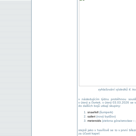
vyhlašování výsledků 4. ko
v následujícím týdnu proběhnou soutě
v úterý a čtvrtek. v úterý 03.03.2026 se 
do dalších bojů utkají skupiny:
snaefell
(šumperk)
salieri
(nový bydžov)
meteroids
(zielona góra/wrocław – 
stejně jako v havířově se to v první břez
za účasti kapel: