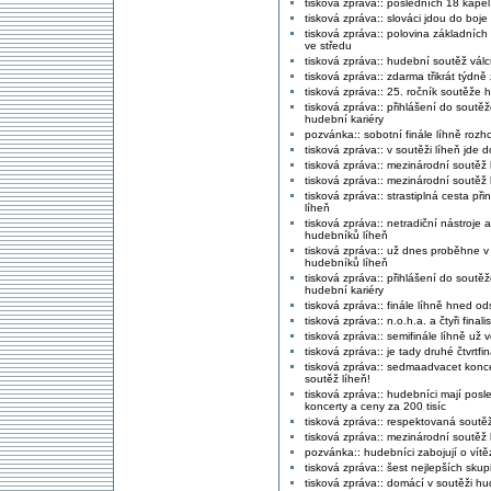
tisková zpráva:: posledních 18 kapel m
tisková zpráva:: slováci jdou do boje
tisková zpráva:: polovina základních 
ve středu
tisková zpráva:: hudební soutěž válcu
tisková zpráva:: zdarma třikrát týdn
tisková zpráva:: 25. ročník soutěže 
tisková zpráva:: přihlášení do sout
hudební kariéry
pozvánka:: sobotní finále líhně rozh
tisková zpráva:: v soutěži líheň jde 
tisková zpráva:: mezinárodní soutěž 
tisková zpráva:: mezinárodní soutěž 
tisková zpráva:: strastiplná cesta p
líheň
tisková zpráva:: netradiční nástroje 
hudebníků líheň
tisková zpráva:: už dnes proběhne v 
hudebníků líheň
tisková zpráva:: přihlášení do sout
hudební kariéry
tisková zpráva:: finále líhně hned od
tisková zpráva:: n.o.h.a. a čtyři final
tisková zpráva:: semifinále líhně už v
tisková zpráva:: je tady druhé čtvrtfi
tisková zpráva:: sedmaadvacet konc
soutěž líheň!
tisková zpráva:: hudebníci mají posle
koncerty a ceny za 200 tisíc
tisková zpráva:: respektovaná soutěž
tisková zpráva:: mezinárodní soutěž
pozvánka:: hudebníci zabojují o vítěz
tisková zpráva:: šest nejlepších skupi
tisková zpráva:: domácí v soutěži h