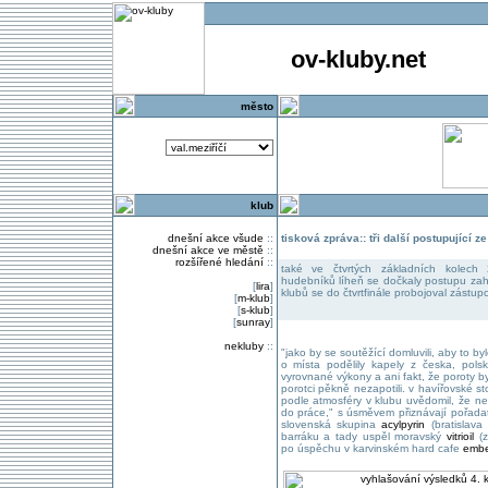
ov-kluby.net
město
klub
dnešní akce všude
::
tisková zpráva:: tři další postupující z
dnešní akce ve městě
::
rozšířené hledání
::
také ve čtvrtých základních kolech
hudebníků líheň se dočkaly postupu zahr
[
lira
]
klubů se do čtvrtfinále probojoval zástupc
[
m-klub
]
[
s-klub
]
[
sunray
]
nekluby
::
"jako by se soutěžící domluvili, aby to by
o místa podělily kapely z česka, pols
vyrovnané výkony a ani fakt, že poroty by
porotci pěkně nezapotili. v havířovské s
podle atmosféry v klubu uvědomil, že nen
do práce," s úsměvem přiznávají pořadat
slovenská skupina
acylpyrin
(bratislava
barráku a tady uspěl moravský
vitrioil
(z
po úspěchu v karvinském hard cafe
embe