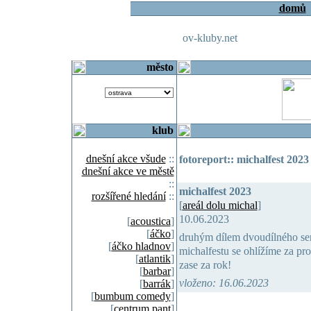
domů
ov-kluby.net
město
klub
dnešní akce všude
::
fotoreport:: michalfest 2023
dnešní akce ve městě
::
michalfest 2023
rozšířené hledání
::
[
areál dolu michal
]
10.06.2023
[
acoustica
]
[
áčko
]
druhým dílem dvoudílného seri
[
áčko hladnov
]
michalfestu se ohlížíme za p
[
atlantik
]
zase za rok!
[
barbar
]
vloženo: 16.06.2023
[
barrák
]
[
bumbum comedy
]
[
centrum pant
]