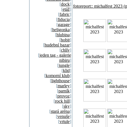
[
dock
]
fotoreport:: michalfest 2023 (
[
etáž
]
[
fabric
]
[
fiducia
]
[
garage
]
[
heligonka
]
[
hlubina
]
[
hobit
]
[
hudební bazar
]
[
chlív
]
[
jeden tag - galerie
nibiru
]
[
jungle
]
[
klid
]
[
komorní klub
]
[
lighthouse
]
[
marley
]
[
parník
]
[
provoz
]
[
rock hill
]
[
sky
]
[
stará aréna
]
[
venuše
]
[
vrtule
]