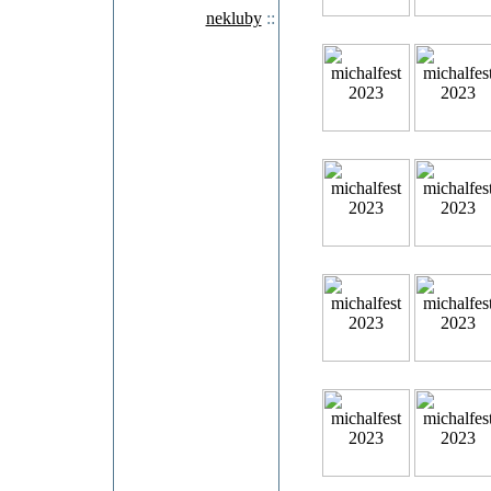
nekluby
::