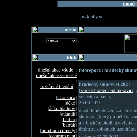
domů
ov-kluby.net
město
klub
dnešní akce všude
::
fotoreport:: hradecký sluno
dnešní akce ve městě
::
hradecký slunovrat 2021
rozšířené hledání
::
[
zámek hradec nad moravicí
, 
sv. petra a pavla]
[
acoustica
]
26.06.2021
[
áčko
]
[
áčko hladnov
]
devítidílné ohlížení za letošn
[
atlantik
]
slunovrat, který proběhl na z
[
barbar
]
a v blízkém okolí, uzavřeme so
[
barrák
]
třetím ze sobotních uzavíráme
[
bumbum comedy
]
[
centrum pant
]
vloženo: 21.07.2021