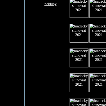
nekluby
::