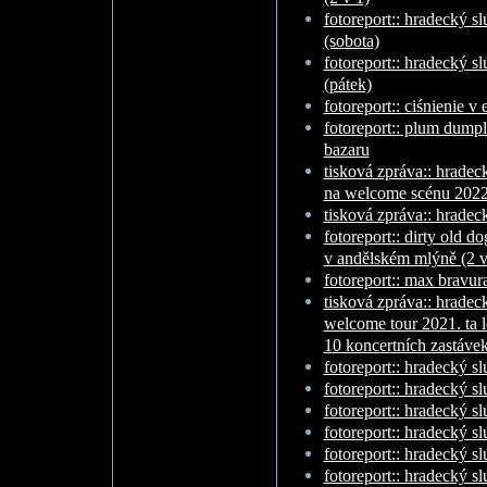
fotoreport:: hradecký s
(sobota)
fotoreport:: hradecký s
(pátek)
fotoreport:: ciśnienie v
fotoreport:: plum dumpl
bazaru
tisková zpráva:: hradec
na welcome scénu 202
tisková zpráva:: hradec
fotoreport:: dirty old d
v andělském mlýně (2 v
fotoreport:: max bravur
tisková zpráva:: hradec
welcome tour 2021. ta 
10 koncertních zastáve
fotoreport:: hradecký s
fotoreport:: hradecký s
fotoreport:: hradecký s
fotoreport:: hradecký s
fotoreport:: hradecký s
fotoreport:: hradecký s