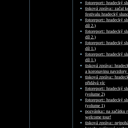
fotoreport:: hradecký s
tisková zpráva:: začal
festivalu hradecký slun
fotoreport:: hradecký sl
díl 2.)
fotoreport:: hradecký sl
díl 2.)
fotoreport:: hradecký sl
díl 1.)
fotoreport:: hradecký sl
díl 1.)
tisková zpráva:: hradec
a koronavinu navzdory 
tisková zpráva:: hradec
přidává víc
fotoreport:: hradecký s
(volume 2)
fotoreport:: hradecký s
(volume 1)
pozvánka:: na začátku r
welcome tour!
tisková zpráva:: nejpoh