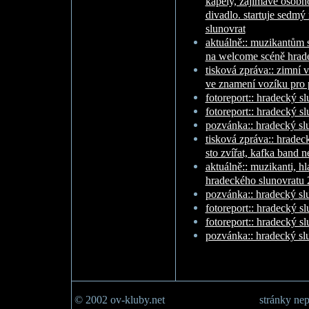
kapely, zajímavé osobno
divadlo. startuje sedmý
slunovrat
aktuálně:: muzikantům s
na welcome scéně hrad
tisková zpráva:: zimní 
ve znamení vozíku pro 
fotoreport:: hradecký s
fotoreport:: hradecký s
pozvánka:: hradecký sl
tisková zpráva:: hradeck
sto zvířat, kafka band n
aktuálně:: muzikanti, h
hradeckého slunovratu
pozvánka:: hradecký slu
fotoreport:: hradecký s
fotoreport:: hradecký s
pozvánka:: hradecký sl
© 2002 ov-kluby.net
stránky nep