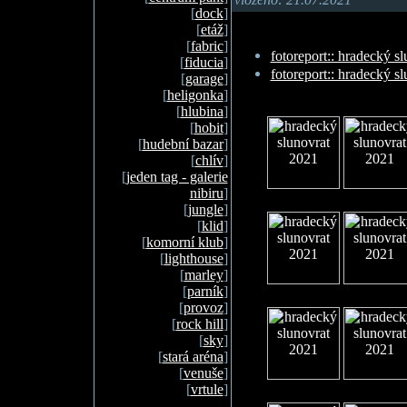
[
dock
]
[
etáž
]
[
fabric
]
fotoreport:: hradecký s
[
fiducia
]
fotoreport:: hradecký s
[
garage
]
[
heligonka
]
[
hlubina
]
[
hobit
]
[
hudební bazar
]
[
chlív
]
[
jeden tag - galerie
nibiru
]
[
jungle
]
[
klid
]
[
komorní klub
]
[
lighthouse
]
[
marley
]
[
parník
]
[
provoz
]
[
rock hill
]
[
sky
]
[
stará aréna
]
[
venuše
]
[
vrtule
]