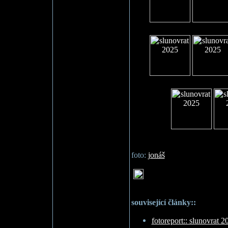
foto:
jonáš
související články::
fotoreport:: slunovrat 2