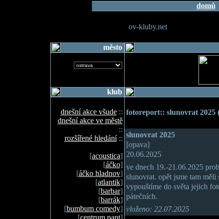
domů
ov-kluby.net
město
klub
dnešní akce všude
::
fotoreport:: slunovrat 2025 (
dnešní akce ve městě
::
slunovrat 2025
rozšířené hledání
::
[opava]
20.06.2025
[
acoustica
]
[
áčko
]
ve dnech 19.-21.06.2025 probě
[
áčko hladnov
]
slunovrat. opět jsme tam měli 
[
atlantik
]
vypouštíme do světa jejich foto
[
barbar
]
pátečních.
[
barrák
]
[
bumbum comedy
]
vloženo: 22.07.2025
[
centrum pant
]