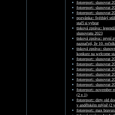
fotoreport:: slunovrat 20
fotoreport:: slunovrat 20
fotoreport:: slunovrat 20
pozvánka:: švédský stůl 
stačí si vybrat
tisková zpráva:: legen
slunovratu 2023
tisková zpráva:: první z
naznačují, že 10. roční
tisková zpráva:: slunovr
konkurz na welcome st
fotoreport:: slunovrat 2
fotoreport:: slunovrat 2
fotoreport:: slunovrat 20
fotoreport:: slunovrat 20
fotoreport:: slunovrat 20
fotoreport:: slunovrat 20
fotoreport:: november 
(2 v 1)
fotoreport:: dirty old d
v andělském mlýně (2 v
fotoreport:: max bravur