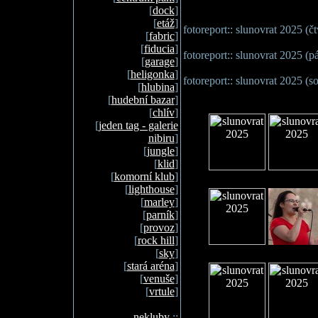
[
dock
]
[
etáž
]
fotoreport:: slunovrat 2025 (č
[
fabric
]
[
fiducia
]
fotoreport:: slunovrat 2025 (p
[
garage
]
[
heligonka
]
fotoreport:: slunovrat 2025 (s
[
hlubina
]
[
hudební bazar
]
[
chlív
]
[
jeden tag - galerie
nibiru
]
[
jungle
]
[
klid
]
[
komorní klub
]
[
lighthouse
]
[
marley
]
[
parník
]
[
provoz
]
[
rock hill
]
[
sky
]
[
stará aréna
]
[
venuše
]
[
vrtule
]
nekluby
::