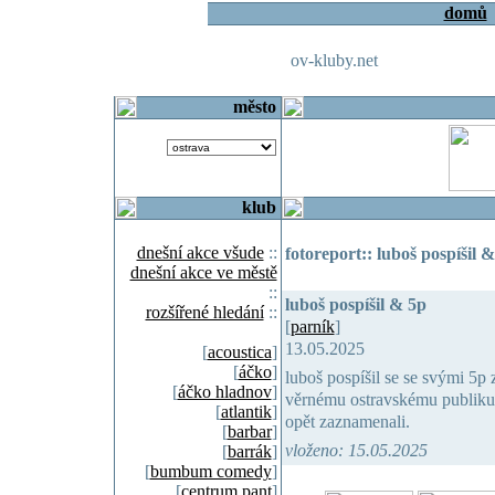
domů
ov-kluby.net
město
klub
dnešní akce všude
::
fotoreport:: luboš pospíšil 
dnešní akce ve městě
::
luboš pospíšil & 5p
rozšířené hledání
::
[
parník
]
13.05.2025
[
acoustica
]
[
áčko
]
luboš pospíšil se se svými 5p z
[
áčko hladnov
]
věrnému ostravskému publiku 
[
atlantik
]
opět zaznamenali.
[
barbar
]
vloženo: 15.05.2025
[
barrák
]
[
bumbum comedy
]
[
centrum pant
]