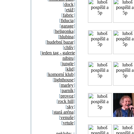
[
dock
]
[
etáž
]
[
fabric
]
[
fiducia
]
[
garage
]
[
heligonka
]
[
hlubina
]
[
hudební bazar
]
[
chlív
]
[
jeden tag - galerie
nibiru
]
[
jungle
]
[
klid
]
[
komorní klub
]
[
lighthouse
]
[
marley
]
[
parník
]
[
provoz
]
[
rock hill
]
[
sky
]
[
stará aréna
]
[
venuše
]
[
vrtule
]
nekluby
::