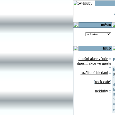
o
město
klub
dnešní akce všude
::
p
dnešní akce ve městě
::
f
rozšířené hledání
::
[
1
[
rock café
]
d
l
nekluby
::
d
s
a
v