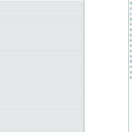
m
o
s
j
v
s
(
a
n
s
s
ú
o
u
a