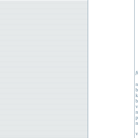
f
n
b
k
b
v
n
p
n
v