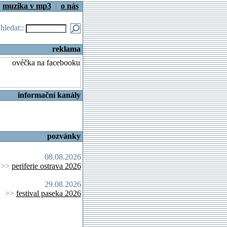
|
muzika v mp3
|
o nás
.hledat::
reklama
informační kanály
pozvánky
08.08.2026
>>
periferie ostrava 2026
29.08.2026
>>
festival paseka 2026