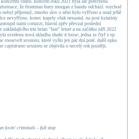
 koncertní video. koncem roku 2021 byla ale potvrzena
nformace, že frontman huey morgan z bandu odchází. rozchod
o nebyl příjemný, mnoho slov o něm bylo vyřčeno a snad ještě
íce nevyřčeno. konec kapely však nenastal. na post kytaristy
astoupil naim cortazzi, hlavní zpěv převzal poslední
e zakládajícího tria brian "fast" leiser a na začátku září 2022
yla uvedena nová skladba
shake it loose
, jedna ze čtyř z ep
he roosevelt sessions
, které vyšlo jen pár dní poté. další epka
he capistrano sessions
se objevila o necelý rok později.
un lovin' criminals – full stop