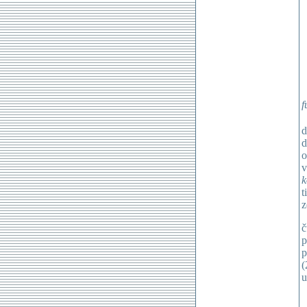
f
d
d
o
v
k
t
z
č
p
p
(
u