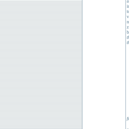
a
i
t
v
n
z
b
t
t
f