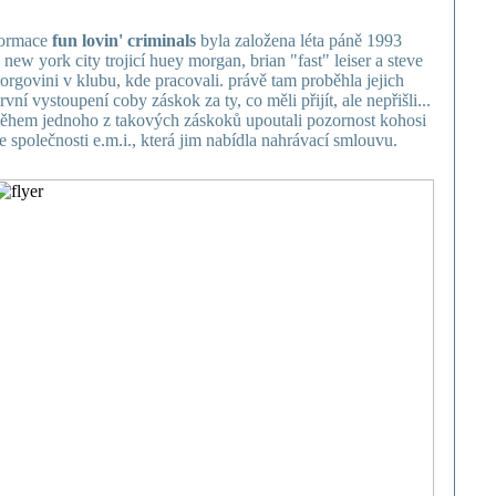
ormace
fun lovin' criminals
byla založena léta páně 1993
 new york city trojicí huey morgan, brian "fast" leiser a steve
orgovini v klubu, kde pracovali. právě tam proběhla jejich
rvní vystoupení coby záskok za ty, co měli přijít, ale nepřišli...
ěhem jednoho z takových záskoků upoutali pozornost kohosi
e společnosti e.m.i., která jim nabídla nahrávací smlouvu.