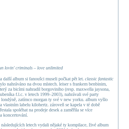
un lovin' criminals – love unlimited
a další album si fanoušci museli počkat pět let.
classic fantastic
ylo nahráváno na dvou místech. leiser s frankem benbinim,
terý za bicími nahradil borgoviniho (resp. maxwella jaysona,
ubeníka f.l.c. v letech 1999–2003), nahrávali své party
 londýně, zatímco morgan ty své v new yorku. album vyšlo
a vlastním labelu kilohertz. zároveň se kapela v té době
řestala spoléhat na prodeje desek a zaměřila se více
a koncertování.
 následujících letech vydali nějaké ty kompilace, živé album