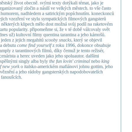
ěstský život obecně. svými texty dotýkali témat, jako je
rganizovaný zločin a násilí ve velkých městech. to vše často
 humorem, nadhledem a satirickým popíchnutím. koneckonců
ejich vzezření ve stylu sympatických filmových gangsterů
 některých klipech mělo dost možná svůj podíl na raketovém
tartu popularity. připomeňme si, že v té době válcovaly svět
dnes už) kultovní filmy quentina tarantina a jeho kámošů.
 jeden z jejich megahitů
scooby snacks
, který se objevil
a debutu
come find yourself
z roku 1996, dokonce obsahuje
amply z tarantinových filmů, díky čemuž je tento režisér,
cenárista a herec uveden jako jeho spoluautor. dalšími
spěšnými singly alba byly
the fun lovin' criminal
nebo
king
f new york
o italsko-americkém mafiánovi johnu gottim, jeho
věznění a jeho rádoby gangsterských napodobovatelích
 fanoušcích.