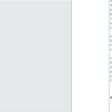
n
d
n
f
v
s
z
j
j
e
e
e
0
n
p
n
č
l