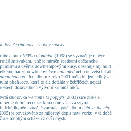
un lovin' criminals – scooby snacks
ruhé album
100% colombian
(1998) se vyznačuje o něco
rsnějším zvukem, jenž je mírněn špetkami občasného
ptimismu a dvěma downtempovými kusy. obsahuje mj. hold
elkému barrymu whiteovi
love unlimited
nebo největší hit alba
orean bodega
. třetí album z roku 2001 mělo hit jen jediný –
itulní píseň
loco
, která to ale dotáhla v žebříčcích nejdál
e všech dosavadních výtvorů kriminálníků.
tvrtá studiovka
welcome to poppy's
(2003) sice získala
oměrně dobré recenze, komerčně však za svými
ředchůdkyněmi značně zaostala. páté album
livin' in the city
2005) je považováno za milostný dopis new yorku. v té době
ž ale mnohým scházeli z očí i mysli.