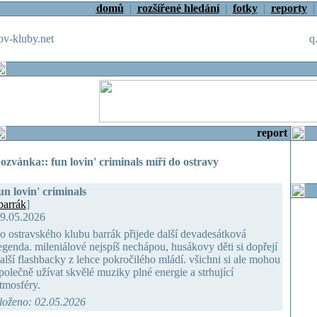
domů
|
rozšířené hledání
|
fotky
|
reporty
v-kluby.net
q
report
ozvánka:: fun lovin' criminals míří do ostravy
un lovin' criminals
barrák
]
9.05.2026
o ostravského klubu barrák přijede další devadesátková
egenda. mileniálové nejspíš nechápou, husákovy děti si dopřejí
alší flashbacky z lehce pokročilého mládí. všichni si ale mohou
polečně užívat skvělé muziky plné energie a strhující
tmosféry.
loženo: 02.05.2026