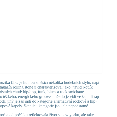
uzika f.l.c. je hutnou směsicí několika hudebních stylů. např.
agazín rolling stone ji charakterizoval jako "tavicí kotlík
ístních chutí: hip-hop, funk, blues a rock smíchané
o těžkého, energického groove". někdo je vidí ve škatuli rap
ock, jiný je zas řadí do kategorie alternativní rockové a hip-
opové kapely. škatule i kategorie jsou ale nepodstatné.
vorba od počátku reflektovala život v new yorku, ale také