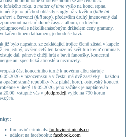
a další plnohodnotné studiové album se ale čekalo až
o loňského roku.
a matter of time
vyšlo na konci srpna,
icméně jeho příchod ohlásily singly už v květnu (
little bit
urther
) a červenci (
full stop
). především druhý jmenovaný dal
zpomenout na staré dobré časy. a album, na kterém
polupracovali s několikanásobným držitelem ceny grammy,
vukařem timem lathamem, jednoduše baví.
ak již bylo napsáno, ze zakládající trojice členů zůstal v kapele
iž jen jediný, ovšem celý ten kouzelný svět fun lovin' criminals
xistuje dál. pánové chtějí hrát a bavit fanoušky, koncertní
nergie ani specifická atmosféra nezmizely.
vropská část koncertního turné k novému albu startuje
6.05.2026 v nizozemsku a v česku má dvě zastávky – každou
a opačné straně republiky (viz plakát hore). ostravský koncert
roběhne v úterý 19.05.2026, jeho začátek je naplánován
a 20.00. vstupné vás v
předprodeji
vyjde na 790 korun
eských.
inky::
fun lovin' criminals:
funlovincriminals.co
událost na facebooku:
facebook.com