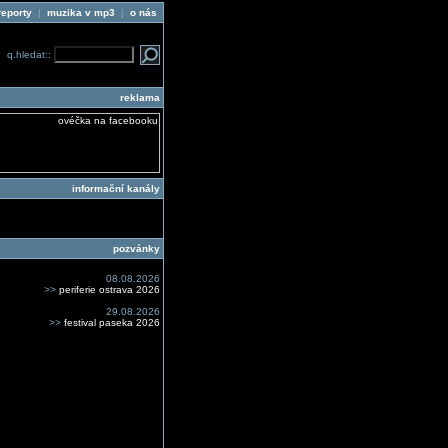
reporty
|
muzika v mp3
|
o nás
q.hledat::
reklama
informační kanály
pozvánky
08.08.2026
>>
periferie ostrava 2026
29.08.2026
>>
festival paseka 2026