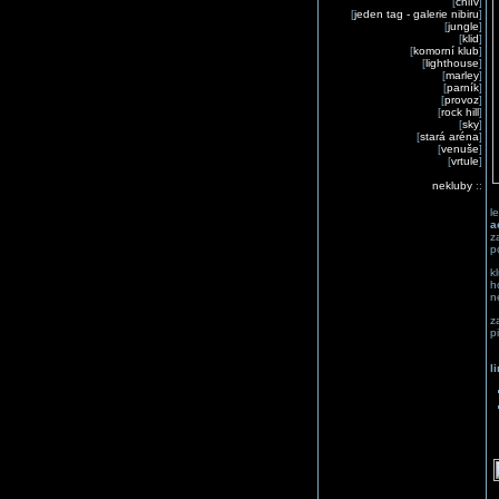
[
chlív
]
[
jeden tag - galerie nibiru
]
[
jungle
]
[
klid
]
[
komorní klub
]
[
lighthouse
]
[
marley
]
[
parník
]
[
provoz
]
[
rock hill
]
[
sky
]
[
stará aréna
]
[
venuše
]
[
vrtule
]
nekluby
::
l
a
z
p
k
h
n
z
pi
l