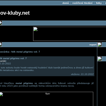
domů
|
rozšířené hledání
|
fotky
|
v-kluby.net
report
ozvánka:: folk metal pilgrims vol. 7
olk metal pilgrims vol. 7
arrák
]
2.10.2022
iž tuto sobotu bude hostit ostravský hudební klub barrák jedinečnou a dnes již kultovní
olk metalovou akci na ostravsku.
vloženo: 21.10.2022
od hlavičkou
metal pilgrims
se milovníkům této folkové odnože představuje již
d roku 2015 jako poněkud světlejší forma odvraceného bratra necra.