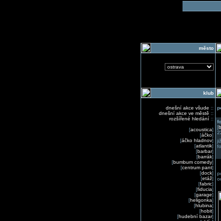
o
město
klub
dnešní akce všude
::
p
dnešní akce ve městě
::
rozšířené hledání
::
f
[
b
[
acoustica
]
2
[
áčko
]
[
áčko hladnov
]
j
[
atlantik
]
f
[
barbar
]
[
barrák
]
[
bumbum comedy
]
[
centrum pant
]
[
dock
]
p
[
etáž
]
o
[
fabric
]
[
fiducia
]
[
garage
]
[
heligonka
]
[
hlubina
]
[
hobit
]
[
hudební bazar
]