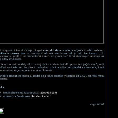
etos vystoupí kromě českých kapel
emerald shine
a
winds of yore
i polští
velesar
,
ether
a
czarny bez
. a protože i folk má své formy, tak je tato kombinace o to
ajímavější, protože nabízí většinu z nich. od jemnějších tonů zajímavých nástrojů až
o drtivý zvuk kytar.
lub je tou dobou vždy až po okraj plný metalistů, folkařů, pohanů a jiných tvorů, kteří
oldují akci kde se pije pivo i medovina, zpívá a užívá se přátelská atmosféra, která
emá na undergroundové scéně konkurenta.
ahoďte starosti za hlavu a pojďte se s námi pobavit v sobotu od 17.30 na folk metal
lgrims.
inky::
metal pilgrims na facebooku::
facebook.com
událost na facebooku::
facebook.com
organizátoři