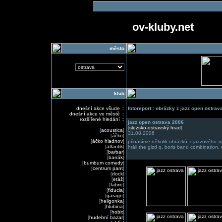
ov-kluby.net
město
klub
dnešní akce všude
::
fotoreport:: obrázky z jazz open ostrav
dnešní akce ve městě
::
rozšířené hledání
::
jazz open ostrava 2006
[
slezsko-ostravský hrad
]
[
acoustica
]
31.08.2006
[
áčko
]
[
áčko hladnov
]
přinášíme několik obrázků z jazzového op
[
atlantik
]
hráli the gizd q, boris band combination, 
[
barbar
]
[
barrák
]
[
bumbum comedy
]
[
centrum pant
]
[
dock
]
[
etáž
]
[
fabric
]
[
fiducia
]
[
garage
]
[
heligonka
]
[
hlubina
]
[
hobit
]
[
hudební bazar
]