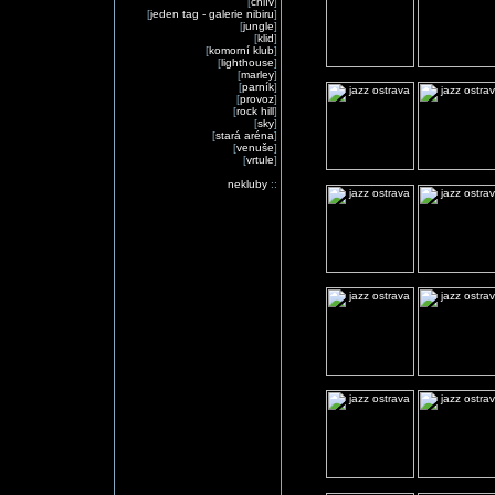
[
chlív
]
[
jeden tag - galerie nibiru
]
[
jungle
]
[
klid
]
[
komorní klub
]
[
lighthouse
]
[
marley
]
[
parník
]
[
provoz
]
[
rock hill
]
[
sky
]
[
stará aréna
]
[
venuše
]
[
vrtule
]
nekluby
::