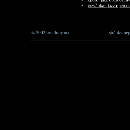
pozvánka:: jazz open o
© 2002 ov-kluby.net
stránky nep