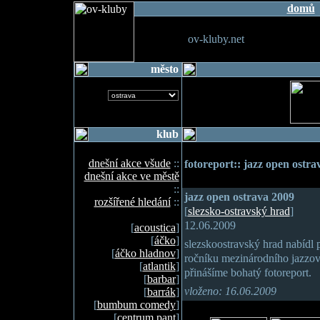
domů
ov-kluby.net
město
klub
dnešní akce všude
::
fotoreport:: jazz open ostra
dnešní akce ve městě
::
jazz open ostrava 2009
rozšířené hledání
::
[
slezsko-ostravský hrad
]
12.06.2009
[
acoustica
]
[
áčko
]
slezskoostravský hrad nabídl 
[
áčko hladnov
]
ročníku mezinárodního jazzové
[
atlantik
]
přinášíme bohatý fotoreport.
[
barbar
]
vloženo: 16.06.2009
[
barrák
]
[
bumbum comedy
]
[
centrum pant
]