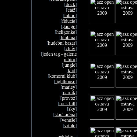
[
dock
]
[
etáž
]
[
fabric
]
[
fiducia
]
[
garage
]
[
heligonka
]
[
hlubina
]
[
hudební bazar
]
[
chlív
]
[
jeden tag - galerie
nibiru
]
[
jungle
]
[
klid
]
[
komorní klub
]
[
lighthouse
]
[
marley
]
[
parník
]
[
provoz
]
[
rock hill
]
[
sky
]
[
stará aréna
]
[
venuše
]
[
vrtule
]
nekluby
::