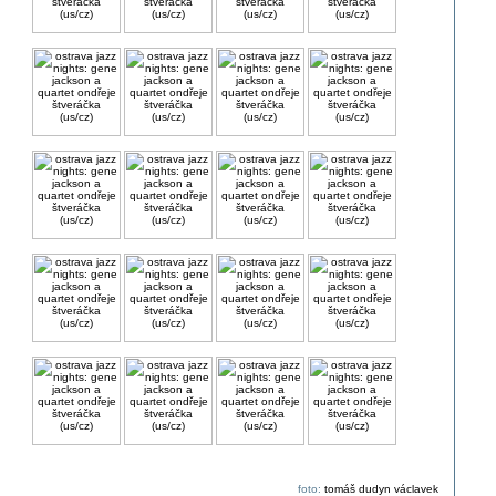
foto:
tomáš dudyn václavek