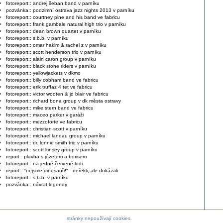
fotoreport:: andrej šeban band v parníku
pozvánka:: podzimní ostrava jazz nights 2013 v parníku
fotoreport:: courtney pine and his band ve fabricu
fotoreport:: frank gambale natural high trio v parníku
fotoreport:: dean brown quartet v parníku
fotoreport:: s.b.b. v parníku
fotoreport:: omar hakim & rachel z v parníku
fotoreport:: scott henderson trio v parníku
fotoreport:: alain caron group v parníku
fotoreport:: black stone riders v parníku
fotoreport:: yellowjackets v dkmo
fotoreport:: billy cobham band ve fabricu
fotoreport:: erik truffaz 4 tet ve fabricu
fotoreport:: victor wooten & jd blair ve fabricu
fotoreport:: richard bona group v dk města ostravy
fotoreport:: mike stern band ve fabricu
fotoreport:: maceo parker v garáži
fotoreport:: mezzoforte ve fabricu
fotoreport:: christian scott v parníku
fotoreport:: michael landau group v parníku
fotoreport:: dr. lonnie smith trio v parníku
fotoreport:: scott kinsey group v parníku
report:: plavba s józefem a borisem
fotoreport:: na jedné červené lodi
report:: "nejsme dinosauři!" - neřekli, ale dokázali
fotoreport:: s.b.b. v parníku
pozvánka:: návrat legendy
stránky nepoužívají cookies.