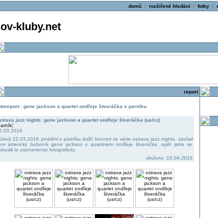
domů
|
rozšířené hledání
|
fotky
|
v-kluby.net
report
otoreport:: gene jackson a quartet ondřeje štveráčka v parníku
strava jazz nights: gene jackson a quartet ondřeje štveráčka (us/cz)
arník
]
2.03.2016
 úterý 22.03.2016 proběhl v parníku další koncert ze série ostrava jazz nights. zavítal
em americký bubeník gene jackson s quartetem ondřeje štveráčka. opět jsme se
okusili to zaznamenat fotograficky.
vloženo: 16.04.2016