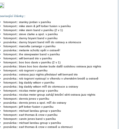
ouvisející články::
fotoreport:: stanley jordan v parníku
fotoreport:: mike stern & jeff lorber fusion v parníku
fotoreport:: mike stern band v parníku (2 v 1)
fotoreport:: steve clarke a spol. v parníku
fotoreport:: danny bryant band v parníku
pozvánka:: danny bryant band míří do ostravy a olomouce
fotoreport:: marcella camargo v parníku
pozvánka:: melanie scholtz opět v ostravě!
fotoreport:: the steepwater band v parníku
fotoreport:: will bernard trio v parníku
fotoreport:: boo boo davis v parníku (2 v 1)
pozvánka:: blues boo boo davise bude další ozdobou ostrava jazz nights
fotoreport:: rob tognoni v parníku
pozvánka:: ostrava jazz nights představí will bernard trio
pozvánka:: rob tognoni vystoupí o víkendu v uherském brodě a ostravě
fotoreport:: big daddy wilson v parníku
pozvánka:: big daddy wilson míří do olomouce a ostravy
fotoreport:: nicolas meier group v parníku
pozvánka:: nicolas meier group zahájí letošní sérii ostrava jazz nights
fotoreport:: dennis jones v parníku
pozvánka:: dennis jones a spol. míří do ostravy
fotoreport:: jeff lorber fusion v parníku
fotoreport:: michael landau group v parníku
fotoreport:: earl thomas & crow v parníku
fotoreport:: carvin jones band v parníku
pozvánka:: michael landau group v parníku
pozvánka:: earl thomas & crow v ostravě a olomouci