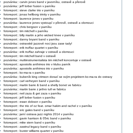
pozvánka:: carvin jones band v javorníku, ostravě a přerově
pozvánka:: jeff lorber fusion v parníku
fotoreport:: steve clarke trio v parníku
fotoreport:: jonas hellborg trinity v parníku
fotoreport:: laurence jones v parníku
pozvánka:: laurence jones vystoupí v přerově, ostravě a olomouci
fotoreport:: chris bergson v parníku
fotoreport:: tim mitchell v parníku
fotoreport:: billy martin a jeho wicked knee v parníku
fotoreport:: danny bryant band v parníku
pozvánka:: ostravské jazzové noci jsou zase tady!
fotoreport:: erik truffaz quartet v parníku
pozvánka:: erik truffaz zahraje v ostravě a olomouci
fotoreport:: tim mitchell band v ostravě
pozvánka:: multiinstrumentalista tim mitchell koncertuje v ostravě
fotoreport:: apostolis anthimos trio v klubu parník
pozvánka:: apostolis anthimos trio v parníku
fotoreport:: ko-ma-ra v parníku
pozvánka:: bubeník king crimson dorazí se svým projektem ko-ma-ra do ostravy
fotoreport:: carl verheyen band v parníku
fotoreport:: martin barre & band a shelly bonet ve fabricu
pozvánka:: martin barre z jethro tull ve fabricu
fotoreport:: neil zaza & get zaza v parníku
fotoreport:: jeff lorber fusion v parníku
fotoreport:: ewan dobson v parníku
fotoreport:: the trio of oz feat. omar hakim and rachel z v parníku
fotoreport:: eric gales band v parníku
pozvánka:: jarní ostrava jazz nights 2014 v parníku
fotoreport:: gavin harrison & 05ric band v parníku
fotoreport:: mike stern band v parníku
fotoreport:: zawinul legacy band v parníku
fotoreport:: buster williams quartet v parníku