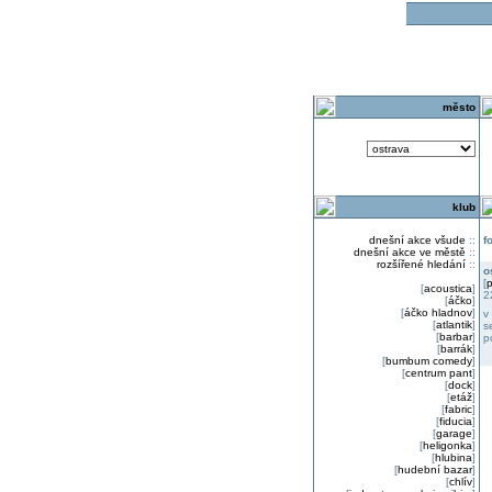
o
město
klub
dnešní akce všude
::
f
dnešní akce ve městě
::
rozšířené hledání
::
o
[
p
[
acoustica
]
2
[
áčko
]
[
áčko hladnov
]
v
[
atlantik
]
s
[
barbar
]
p
[
barrák
]
[
bumbum comedy
]
[
centrum pant
]
[
dock
]
[
etáž
]
[
fabric
]
[
fiducia
]
[
garage
]
[
heligonka
]
[
hlubina
]
[
hudební bazar
]
[
chlív
]