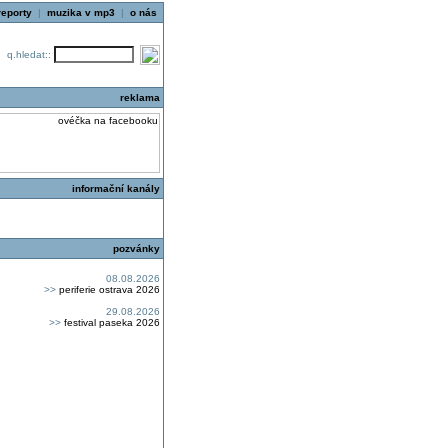
reporty
|
muzika v mp3
|
o nás
q.hledat::
reklama
informační kanály
pozvánky
08.08.2026
>>
periferie ostrava 2026
29.08.2026
>>
festival paseka 2026