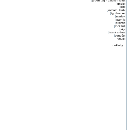
[
jeden tag - galerie nibiru
]
[
jungle
]
[
klid
]
[
komorní klub
]
[
lighthouse
]
[
marley
]
[
parník
]
[
provoz
]
[
rock hill
]
[
sky
]
[
stará aréna
]
[
venuše
]
[
vrtule
]
nekluby
::