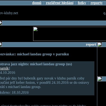
domů
|
rozšířené hledání
|
fotky
|
reporty
v-kluby.net
q
report
ozvánka:: michael landau group v parníku
strava jazz nights: michael landau group (us)
parník
]
4.10.2016
řed pár dny byl bubeník gary novak v klubu parník coby
oučást jeff lorber fusion, v pondělí 24.10.2016 se do ostravy
rátí s michael landau group.
loženo: 18.10.2016