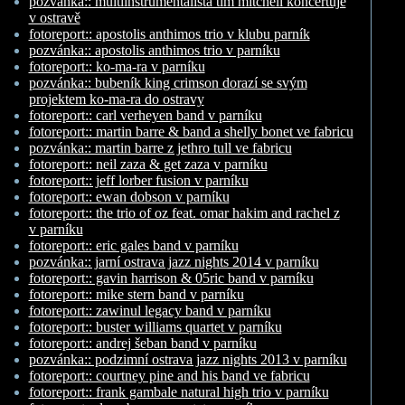
pozvánka:: multiinstrumentalista tim mitchell koncertuje
v ostravě
fotoreport:: apostolis anthimos trio v klubu parník
pozvánka:: apostolis anthimos trio v parníku
fotoreport:: ko-ma-ra v parníku
pozvánka:: bubeník king crimson dorazí se svým
projektem ko-ma-ra do ostravy
fotoreport:: carl verheyen band v parníku
fotoreport:: martin barre & band a shelly bonet ve fabricu
pozvánka:: martin barre z jethro tull ve fabricu
fotoreport:: neil zaza & get zaza v parníku
fotoreport:: jeff lorber fusion v parníku
fotoreport:: ewan dobson v parníku
fotoreport:: the trio of oz feat. omar hakim and rachel z
v parníku
fotoreport:: eric gales band v parníku
pozvánka:: jarní ostrava jazz nights 2014 v parníku
fotoreport:: gavin harrison & 05ric band v parníku
fotoreport:: mike stern band v parníku
fotoreport:: zawinul legacy band v parníku
fotoreport:: buster williams quartet v parníku
fotoreport:: andrej šeban band v parníku
pozvánka:: podzimní ostrava jazz nights 2013 v parníku
fotoreport:: courtney pine and his band ve fabricu
fotoreport:: frank gambale natural high trio v parníku