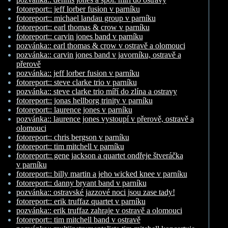
fotoreport:: jeff lorber fusion v parníku
fotoreport:: michael landau group v parníku
fotoreport:: earl thomas & crow v parníku
fotoreport:: carvin jones band v parníku
pozvánka:: earl thomas & crow v ostravě a olomouci
pozvánka:: carvin jones band v javorníku, ostravě a
přerově
pozvánka:: jeff lorber fusion v parníku
fotoreport:: steve clarke trio v parníku
pozvánka:: steve clarke trio míří do zlína a ostravy
fotoreport:: jonas hellborg trinity v parníku
fotoreport:: laurence jones v parníku
pozvánka:: laurence jones vystoupí v přerově, ostravě a
olomouci
fotoreport:: chris bergson v parníku
fotoreport:: tim mitchell v parníku
fotoreport:: gene jackson a quartet ondřeje štveráčka
v parníku
fotoreport:: billy martin a jeho wicked knee v parníku
fotoreport:: danny bryant band v parníku
pozvánka:: ostravské jazzové noci jsou zase tady!
fotoreport:: erik truffaz quartet v parníku
pozvánka:: erik truffaz zahraje v ostravě a olomouci
fotoreport:: tim mitchell band v ostravě