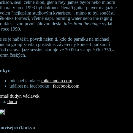
ackson, seal, celine dion, glenn frey, james taylor nebo minoru
iihara. v roce 1993 byl dokonce čtenáři guitar player magazine
volen "nejlepším studiovým kytaristou". mimo to byl součástí
ěkolika formací, včetně např. burning water nebo the raging
onkies. svou první sólovou desku
tales from the bulge
vydal
 roce 1990.
e se je nač těšit, povrdí nejen ti, kdo do parníku na michael
andau group zavítali posledně. závěrečný koncert podzimní
ásti ostrava jazz session startuje ve 20.00 a vstupné činí 350,-
orun českých.
inky::
michael landau::
mikelandau.com
událost na facebooku::
facebook.com
omáš dudyn václavek
oto:
dudu
ouvisející články::