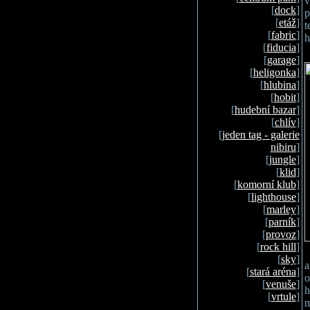
v
[
dock
]
p
[
etáž
]
t
[
fabric
]
h
[
fiducia
]
[
garage
]
[
heligonka
]
[
hlubina
]
[
hobit
]
[
hudební bazar
]
[
chlív
]
[
jeden tag - galerie
nibiru
]
[
jungle
]
[
klid
]
[
komorní klub
]
[
lighthouse
]
[
marley
]
[
parník
]
[
provoz
]
[
rock hill
]
[
sky
]
a
[
stará aréna
]
o
[
venuše
]
h
[
vrtule
]
m