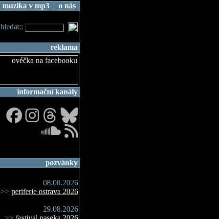
|
muzika v mp3
|
o nás
.hledat::
reklama
informační kanály
pozvánky
08.08.2026
>>
periferie ostrava 2026
29.08.2026
>>
festival paseka 2026