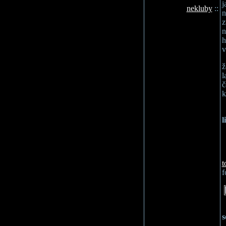
j
nekluby
::
n
z
n
h
v
ž
l
č
k
l
t
f
s