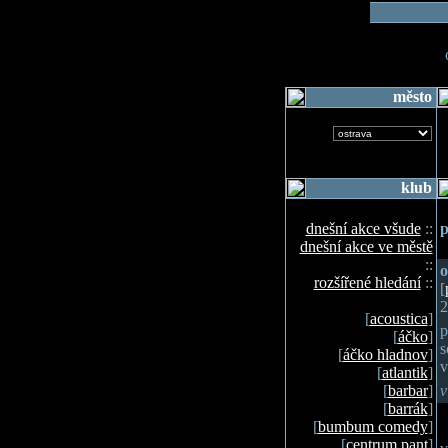
o
město
klub
dnešní akce všude
::
p
dnešní akce ve městě
::
o
rozšířené hledání
::
[
2
[
acoustica
]
p
[
áčko
]
s
[
áčko hladnov
]
v
[
atlantik
]
[
barbar
]
v
[
barrák
]
[
bumbum comedy
]
[
centrum pant
]