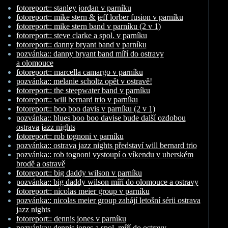
fotoreport:: stanley jordan v parníku
fotoreport:: mike stern & jeff lorber fusion v parníku
fotoreport:: mike stern band v parníku (2 v 1)
fotoreport:: steve clarke a spol. v parníku
fotoreport:: danny bryant band v parníku
pozvánka:: danny bryant band míří do ostravy
a olomouce
fotoreport:: marcella camargo v parníku
pozvánka:: melanie scholtz opět v ostravě!
fotoreport:: the steepwater band v parníku
fotoreport:: will bernard trio v parníku
fotoreport:: boo boo davis v parníku (2 v 1)
pozvánka:: blues boo boo davise bude další ozdobou
ostrava jazz nights
fotoreport:: rob tognoni v parníku
pozvánka:: ostrava jazz nights představí will bernard trio
pozvánka:: rob tognoni vystoupí o víkendu v uherském
brodě a ostravě
fotoreport:: big daddy wilson v parníku
pozvánka:: big daddy wilson míří do olomouce a ostravy
fotoreport:: nicolas meier group v parníku
pozvánka:: nicolas meier group zahájí letošní sérii ostrava
jazz nights
fotoreport:: dennis jones v parníku
pozvánka:: dennis jones a spol. míří do ostravy