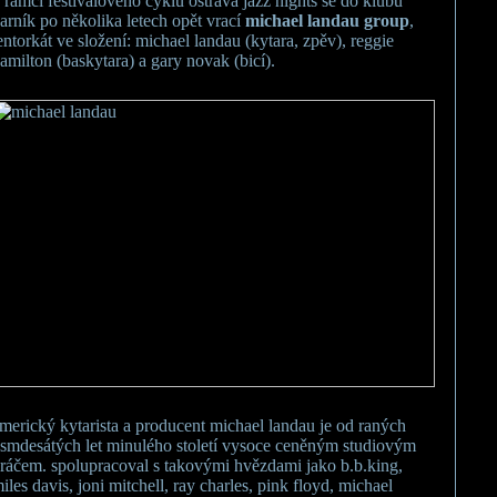
 rámci festivalového cyklu ostrava jazz nights se do klubu
arník po několika letech opět vrací
michael landau group
,
entorkát ve složení: michael landau (kytara, zpěv), reggie
amilton (baskytara) a gary novak (bicí).
merický kytarista a producent michael landau je od raných
smdesátých let minulého století vysoce ceněným studiovým
ráčem. spolupracoval s takovými hvězdami jako b.b.king,
iles davis, joni mitchell, ray charles, pink floyd, michael