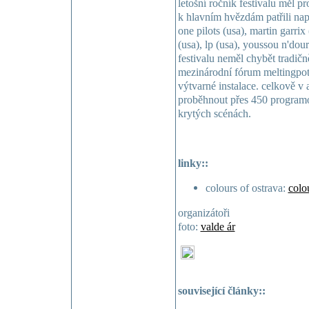
letošní ročník festivalu měl p
k hlavním hvězdám patřili např
one pilots (usa), martin garri
(usa), lp (usa), youssou n'dour
festivalu neměl chybět tradič
mezinárodní fórum meltingpot,
výtvarné instalace. celkově v 
proběhnout přes 450 program
krytých scénách.
linky::
colours of ostrava:
colo
organizátoři
foto:
valde ár
související články::