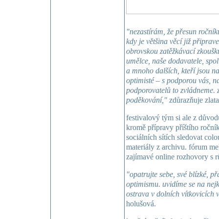
"nezastírám, že přesun ročníku
kdy je většina věcí již připra
obrovskou zatěžkávací zkoušku
umělce, naše dodavatele, spol
a mnoho dalších, kteří jsou na
optimisté – s podporou vás, n
podporovatelů to zvládneme. z
poděkování,"
zdůrazňuje zlata
festivalový tým si ale z důvo
kromě přípravy příštího ročn
sociálních sítích sledovat colo
materiály z archivu. fórum me
zajímavé online rozhovory s 
"opatrujte sebe, své blízké, př
optimismu. uvidíme se na nejk
ostrava v dolních vítkovicích 
holušová.