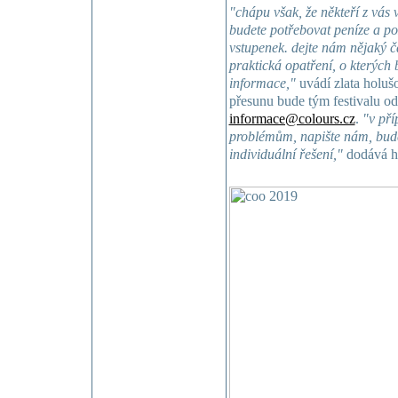
"chápu však, že někteří z vás v
budete potřebovat peníze a p
vstupenek. dejte nám nějaký 
praktická opatření, o kterých
informace,"
uvádí zlata holušo
přesunu bude tým festivalu od
informace@colours.cz
.
"v pří
problémům, napište nám, budem
individuální řešení,"
dodává h