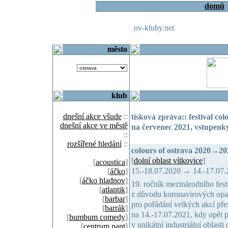
domů
ov-kluby.net
město
klub
dnešní akce všude
::
tisková zpráva:: festival col
dnešní akce ve městě
na červenec 2021, vstupenky 
::
rozšířené hledání
::
colours of ostrava 2020→20
[
dolní oblast vítkovice
]
[
acoustica
]
15.-18.07.2020 → 14.-17.07.
[
áčko
]
[
áčko hladnov
]
19. ročník mezinárodního festi
[
atlantik
]
z důvodu koronavirových opatř
[
barbar
]
pro pořádání velkých akcí přes
[
barrák
]
na 14.-17.07.2021, kdy opět
[
bumbum comedy
]
v unikátní industriální oblasti
[
centrum pant
]