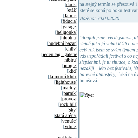
na stejný termín se přesouvá 
[
dock
]
[
etáž
]
které se koná po boku festival
[
fabric
]
vloženo: 30.04.2020
[
fiducia
]
[
garage
]
[
heligonka
]
"doufali jsme, věřili jsme..., al
[
hlubina
]
[
hudební bazar
]
stejně jako já velmi těšili a n
[
chlív
]
celý rok jsem se svým týmem
[
jeden tag - galerie
vás uspořádali festival s co
nibiru
]
zlepšeními. je tu situace, o kte
[
jungle
]
nezažiji – léto bez festivalu, l
[
klid
]
barevné atmosféry,"
říká na úv
[
komorní klub
]
holušová.
[
lighthouse
]
[
marley
]
[
parník
]
[
provoz
]
[
rock hill
]
[
sky
]
[
stará aréna
]
[
venuše
]
[
vrtule
]
nekluby
::