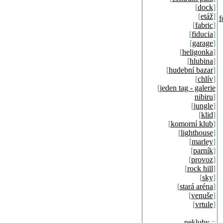
[
dock
]
[
etáž
]
f
[
fabric
]
[
fiducia
]
[
garage
]
[
heligonka
]
[
hlubina
]
[
hudební bazar
]
[
chlív
]
[
jeden tag - galerie
nibiru
]
[
jungle
]
[
klid
]
[
komorní klub
]
[
lighthouse
]
[
marley
]
[
parník
]
[
provoz
]
[
rock hill
]
[
sky
]
[
stará aréna
]
[
venuše
]
[
vrtule
]
nekluby
::