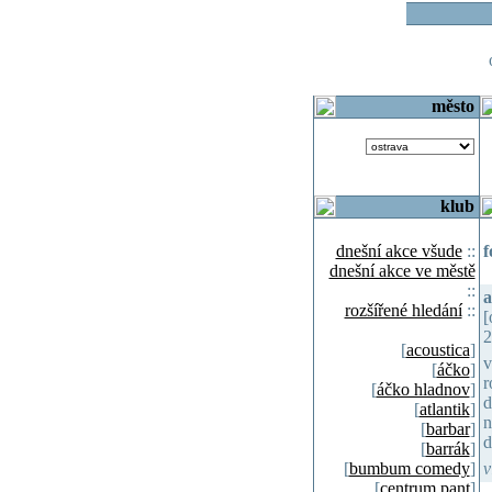
o
město
klub
dnešní akce všude
::
f
dnešní akce ve městě
::
a
rozšířené hledání
::
[
2
[
acoustica
]
v
[
áčko
]
r
[
áčko hladnov
]
d
[
atlantik
]
n
[
barbar
]
d
[
barrák
]
[
bumbum comedy
]
v
[
centrum pant
]