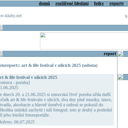
domů
|
rozšířené hledání
|
fotky
|
reporty
v-kluby.net
q
report
otoreport:: art & life festival v ulicích 2025 (sobota)
rt & life festival v ulicích 2025
ostrava - poruba]
1.06.2025
e dnech 20. a 21.06.2025 si ostravská čtvrť poruba užila další
očník art & life festivalu v ulicích. dva dny plné muziky, tance,
ivadla, akrobacie a hlavně úsměvů a radosti se pokusil do
ěkolika snímků zachytit i náš fotograf. toto je druhý a poslední
íl jeho letošní fotoreportáže.
loženo: 06.07.2025