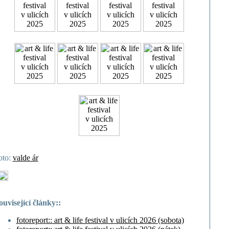
oto:
valde ár
ouvisející články::
fotoreport:: art & life festival v ulicích 2026 (sobota)