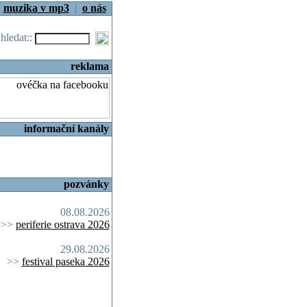
|
muzika v mp3
|
o nás
.hledat::
reklama
informační kanály
pozvánky
08.08.2026
>>
periferie ostrava 2026
29.08.2026
>>
festival paseka 2026