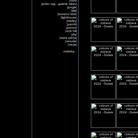
[
chlív
]
[
jeden tag - galerie nibiru
]
[
jungle
]
[
klid
]
[
komorní klub
]
[
lighthouse
]
[
marley
]
[
parník
]
[
provoz
]
[
rock hill
]
[
sky
]
[
stará aréna
]
[
venuše
]
[
vrtule
]
nekluby
::