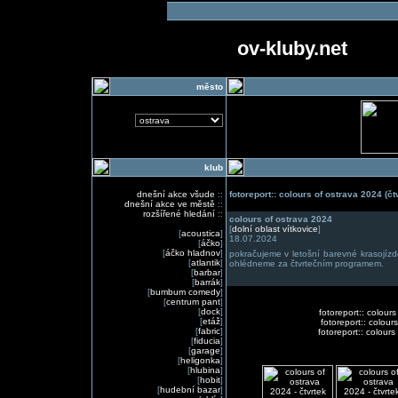
ov-kluby.net
město
klub
dnešní akce všude
::
fotoreport:: colours of ostrava 2024 (čt
dnešní akce ve městě
::
rozšířené hledání
::
colours of ostrava 2024
[
dolní oblast vítkovice
]
[
acoustica
]
18.07.2024
[
áčko
]
[
áčko hladnov
]
pokračujeme v letošní barevné krasojízd
[
atlantik
]
ohlédneme za čtvrtečním programem.
[
barbar
]
[
barrák
]
[
bumbum comedy
]
[
centrum pant
]
[
dock
]
fotoreport:: colour
[
etáž
]
fotoreport:: colour
[
fabric
]
fotoreport:: colour
[
fiducia
]
[
garage
]
[
heligonka
]
[
hlubina
]
[
hobit
]
[
hudební bazar
]