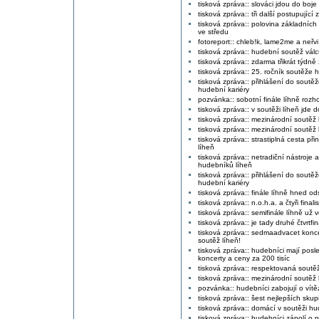
tisková zpráva:: slováci jdou do boje
tisková zpráva:: tři další postupující
tisková zpráva:: polovina základních 
ve středu
fotoreport:: chleb!k, lame2me a neřvi
tisková zpráva:: hudební soutěž válcu
tisková zpráva:: zdarma třikrát týdn
tisková zpráva:: 25. ročník soutěže 
tisková zpráva:: přihlášení do sout
hudební kariéry
pozvánka:: sobotní finále líhně rozh
tisková zpráva:: v soutěži líheň jde 
tisková zpráva:: mezinárodní soutěž 
tisková zpráva:: mezinárodní soutěž 
tisková zpráva:: strastiplná cesta p
líheň
tisková zpráva:: netradiční nástroje 
hudebníků líheň
tisková zpráva:: přihlášení do sout
hudební kariéry
tisková zpráva:: finále líhně hned od
tisková zpráva:: n.o.h.a. a čtyři final
tisková zpráva:: semifinále líhně už v
tisková zpráva:: je tady druhé čtvrtfi
tisková zpráva:: sedmaadvacet konc
soutěž líheň!
tisková zpráva:: hudebníci mají posle
koncerty a ceny za 200 tisíc
tisková zpráva:: respektovaná soutěž
tisková zpráva:: mezinárodní soutěž
pozvánka:: hudebníci zabojují o vítěz
tisková zpráva:: šest nejlepších skupi
tisková zpráva:: domácí v soutěži h
tisková zpráva:: hudebníci zápolí o p