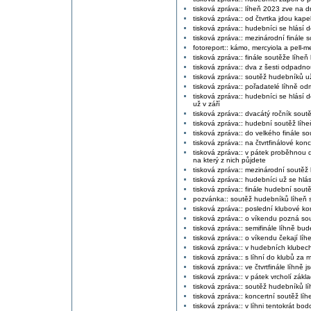
tisková zpráva:: líheň 2023 zve na d
tisková zpráva:: od čtvrtka jdou kape
tisková zpráva:: hudebníci se hlásí
tisková zpráva:: mezinárodní finále so
fotoreport:: kámo, mercyiola a pell-m
tisková zpráva:: finále soutěže líhe
tisková zpráva:: dva z šesti odpadnou
tisková zpráva:: soutěž hudebníků už 
tisková zpráva:: pořadatelé líhně o
tisková zpráva:: hudebníci se hlásí 
už v září
tisková zpráva:: dvacátý ročník soutěž
tisková zpráva:: hudební soutěž líheň
tisková zpráva:: do velkého finále s
tisková zpráva:: na čtvrtfinálové kon
tisková zpráva:: v pátek proběhnou da
na který z nich půjdete
tisková zpráva:: mezinárodní soutěž
tisková zpráva:: hudebníci už se hlás
tisková zpráva:: finále hudební sout
pozvánka:: soutěž hudebníků líheň s
tisková zpráva:: poslední klubové kon
tisková zpráva:: o víkendu pozná sou
tisková zpráva:: semifinále líhně bud
tisková zpráva:: o víkendu čekají líh
tisková zpráva:: v hudebních klubech
tisková zpráva:: s líhní do klubů za
tisková zpráva:: ve čtvrtfinále líhně 
tisková zpráva:: v pátek vrcholí zák
tisková zpráva:: soutěž hudebníků lí
tisková zpráva:: koncertní soutěž líh
tisková zpráva:: v líhni tentokrát bod