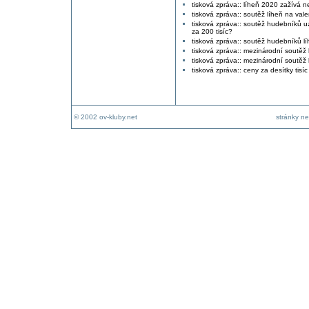
tisková zpráva:: líheň 2020 zažívá n
tisková zpráva:: soutěž líheň na vale
tisková zpráva:: soutěž hudebníků uz
za 200 tisíc?
tisková zpráva:: soutěž hudebníků líh
tisková zpráva:: mezinárodní soutěž 
tisková zpráva:: mezinárodní soutěž 
tisková zpráva:: ceny za desítky tisíc 
© 2002 ov-kluby.net
stránky ne