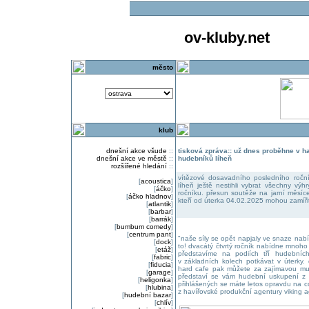
ov-kluby.net
město
klub
dnešní akce všude
::
tisková zpráva:: už dnes proběhne v ha
dnešní akce ve městě
::
hudebníků líheň
rozšířené hledání
::
vítězové dosavadního posledního ročn
[
acoustica
]
líheň ještě nestihli vybrat všechny vý
[
áčko
]
ročníku. přesun soutěže na jarní měsíce 
[
áčko hladnov
]
kteří od úterka 04.02.2025 mohou zamíři
[
atlantik
]
[
barbar
]
[
barrák
]
[
bumbum comedy
]
[
centrum pant
]
"naše síly se opět napjaly ve snaze nab
[
dock
]
to! dvacátý čtvrtý ročník nabídne mnoho
[
etáž
]
představíme na podiích tří hudebníc
[
fabric
]
v základních kolech potkávat v úterky.
[
fiducia
]
hard cafe pak můžete za zajímavou muz
[
garage
]
představí se vám hudební uskupení z 
[
heligonka
]
přihlášených se máte letos opravdu na co
[
hlubina
]
z havířovské produkční agentury viking a
[
hudební bazar
]
[
chlív
]