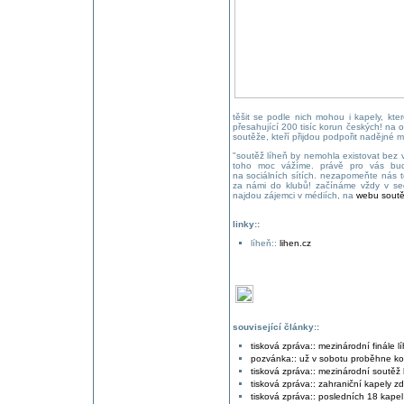
těšit se podle nich mohou i kapely, kte
přesahující 200 tisíc korun českých! na 
soutěže, kteří přijdou podpořit nadějné 
"soutěž líheň by nemohla existovat bez vá
toho moc vážíme. právě pro vás bud
na sociálních sítích. nezapomeňte nás te
za námi do klubů! začínáme vždy v sed
najdou zájemci v médiích, na
webu sout
linky::
líheň::
lihen.cz
související články::
tisková zpráva:: mezinárodní finále l
pozvánka:: už v sobotu proběhne konc
tisková zpráva:: mezinárodní soutěž 
tisková zpráva:: zahraniční kapely z
tisková zpráva:: posledních 18 kapel m