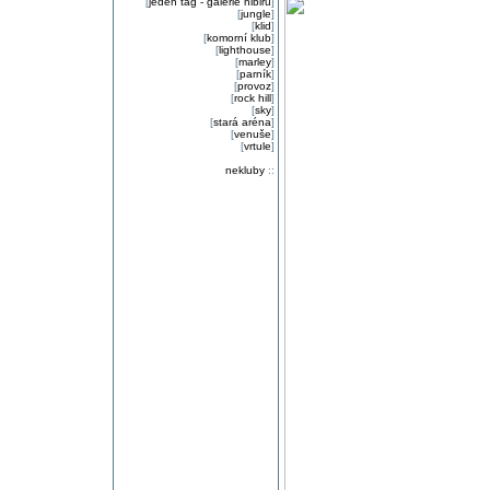
[
jeden tag - galerie nibiru
]
[
jungle
]
[
klid
]
[
komorní klub
]
[
lighthouse
]
[
marley
]
[
parník
]
[
provoz
]
[
rock hill
]
[
sky
]
[
stará aréna
]
[
venuše
]
[
vrtule
]
nekluby
::